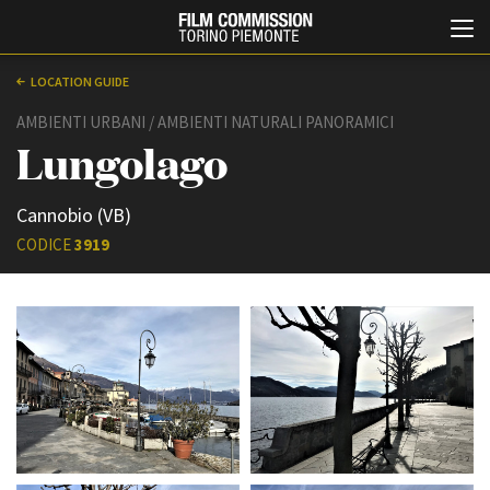
LOCATION GUIDE
AMBIENTI URBANI / AMBIENTI NATURALI PANORAMICI
Lungolago
Cannobio (VB)
CODICE
3919
Italiano
English
ABOUT
EVENTI, SPECIALI
Chi siamo
Anteprime in Piemonte
Storia della Fondazione
TFI Torino Film Industry -
Production Days
Contatti
Avenue Cove - Erasmus +
La sede
Guarda che storia!
Partner