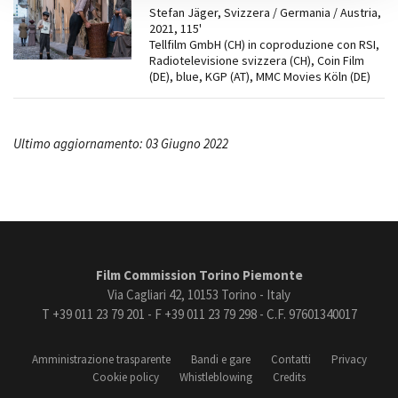
Stefan Jäger, Svizzera / Germania / Austria,
2021, 115'
Tellfilm GmbH (CH) in coproduzione con RSI,
Radiotelevisione svizzera (CH), Coin Film
(DE), blue, KGP (AT), MMC Movies Köln (DE)
Ultimo aggiornamento: 03 Giugno 2022
Film Commission Torino Piemonte
Via Cagliari 42, 10153 Torino - Italy
T +39 011 23 79 201 - F +39 011 23 79 298 - C.F. 97601340017
Amministrazione trasparente
Bandi e gare
Contatti
Privacy
Cookie policy
Whistleblowing
Credits