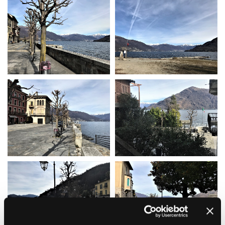
La Grazia - Immagini e
Rete regionale
location della Torino di Paolo
Bilancio sociale
Sorrentino
Amministrazione
Open Day
trasparente
Ciak in TOur!
Bandi e gare
Sostenibilità ambientale
FESTIVAL, MARKETS,
AWARDS
SERVIZI
International Film Festival
Servizi generali
Rotterdam
Location scouting
Berlinale Internationalen
Filmfestspiele Berlin
Spazi nella sede FCTP
Festival de Cannes
Sala Casting
Biografilm Festival - Bio to B
Sala Paolo Tenna
Industry Days
Locarno Film Festival
FILM FUNDS
Mostra Internazionale d’Arte
Piemonte Film Tv Fund
Cinematografica Venezia
Piemonte Film Tv
Toronto International Film
Development Fund
Festival
Piemonte Doc Film Fund
Festa del Cinema di Roma