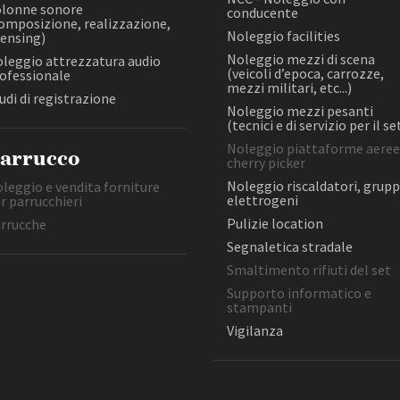
etc...)
lonne sonore
conducente
Open Day
Laboratorio di post-produzione
omposizione, realizzazione,
Noleggio mezzi pesanti (tecnic
(post-produzione e montaggio
Ciak in TOur!
Noleggio facilities
censing)
di servizio per il set)
video, post-produzione e
Noleggio mezzi di scena
leggio attrezzatura audio
Noleggio piattaforme aeree,
missaggio audio)
(veicoli d’epoca, carrozze,
ofessionale
cherry picker
mezzi militari, etc...)
NCC - Noleggio con conducente
udi di registrazione
Noleggio riscaldatori, gruppi
Noleggio mezzi pesanti
Noleggio arredamento e props
elettrogeni
(tecnici e di servizio per il se
andi e gare
Contatti
Privacy
Cookie policy
Whistleblowing
Credi
Noleggio piattaforme aeree
arrucco
cherry picker
FILTRA
RESET
Noleggio riscaldatori, grupp
leggio e vendita forniture
elettrogeni
r parrucchieri
Pulizie location
rrucche
Segnaletica stradale
Smaltimento rifiuti del set
Supporto informatico e
stampanti
Vigilanza