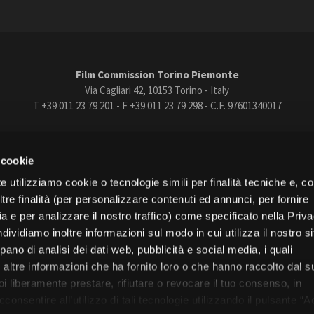
Film Commission Torino Piemonte
Via Cagliari 42, 10153 Torino - Italy
T +39 011 23 79 201 - F +39 011 23 79 298 - C.F. 97601340017
trasparente
Bandi e gare
Contatti
Privacy
Cookie policy
Whistle
 cookie
book
Instagram
Youtube
Vimeo
e utilizziamo cookie o tecnologie simili per finalità tecniche e, con
re finalità (per personalizzare contenuti ed annunci, per fornire
ia e per analizzare il nostro traffico) come specificato nella Priv
dividiamo inoltre informazioni sul modo in cui utilizza il nostro s
pano di analisi dei dati web, pubblicità e social media, i quali
Torino
altre informazioni che ha fornito loro o che hanno raccolto dal s
Regione Piemonte
uoi liberamente prestare, rifiutare o revocare il tuo consenso, in
onsentire all’utilizzo di tali tecnologie utilizzando il pulsante “A