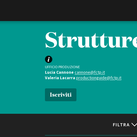
Film Commission
Torino Piemonte
Strutture
UFFICIO PRODUZIONE
Lucia Cannone
cannone@fctp.it
Valeria Lacarra
productionguide@fctp.it
Iscriviti
ABOUT
Chi siamo
Storia della Fondazione
Contatti
FILTRA
La sede
Partner