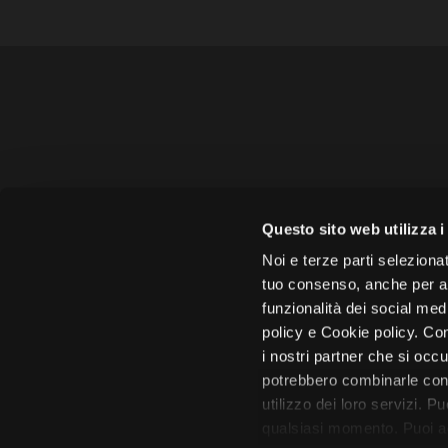
Amministrazione 
Questo sito web utilizza i
Face
Noi e terze parti selezionat
tuo consenso, anche per alt
funzionalità dei social med
policy e Cookie policy. Con
i nostri partner che si occu
Città di 
potrebbero combinarle con 
utilizzo dei loro servizi. P
qualsiasi momento. Puoi acc