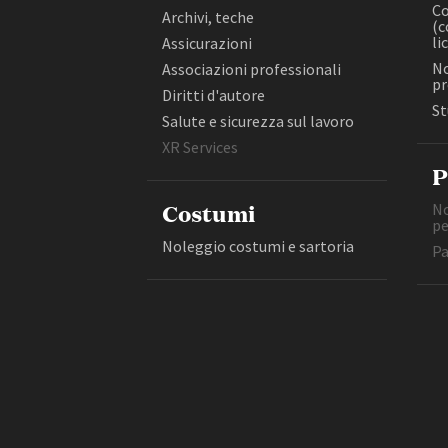
Colonne sonore (composizione,
Co
Archivi, teche
(c
realizzazione, licensing)
li
Assicurazioni
Copisteria grafica
No
Associazioni professionali
Costruzioni e allestimenti
pr
Diritti d'autore
Diritti d'autore
St
Salute e sicurezza sul lavoro
Amministrazione trasparente
B
XR Services
P
Costumi
No
pe
Noleggio costumi e sartoria
Pa