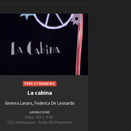
ilm Festival
nternazionale d’Arte
Videoclip
grafica Venezia
nternational Film Festival
l Cinema di Roma
lm Festival
 Donatello
’Argento
Short Film Fund
olinas
NTI
- Accedi al tuo profilo
 - Nuovo utente
La cabina
2024
ter
2025
Ginevra Lanaro, Federica De Leonardo
on noi
2026
irocini - Scuola e Lavoro
ANIMAZIONE
2027
Italia, 2017, 4'46''
peratori Economici per
CSC Animazione - Sede del Piemonte
2028
nto lavori in economia