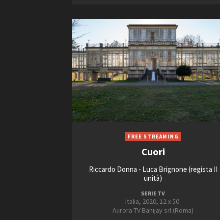
Cuori
Riccardo Donna - Luca Brignone (regista II
unità)
SERIE TV
Italia, 2020, 12 x 50'
Aurora TV Banijay srl (Roma)