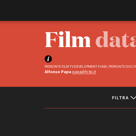
Film Commission
Torino Piemonte
Film
dat
PIEMONTE FILM TV DEVELOPMENT FUND, PIEMONTE DOC FI
Alfonso Papa
papa@fctp.it
FILTRA
ABOUT
Chi siamo
Storia della Fondazione
Status
Contatti
La sede
Completati
Partner