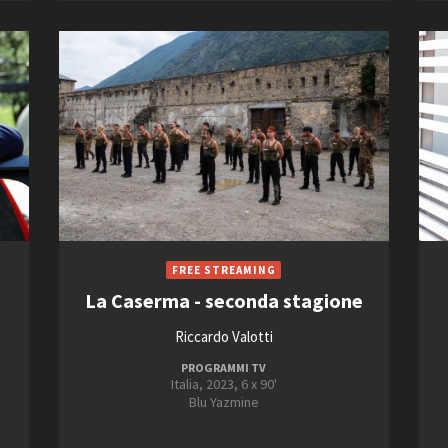
2013
2021
Open Day
2014
2022
Ciak in TOur!
2015
2023
FILTRA
RESET
andi e gare
Contatti
Privacy
Cookie policy
Whistleblowing
Credi
La Caserma - seconda stagione
Riccardo Valotti
PROGRAMMI TV
Italia, 2023, 6 x 90'
Blu Yazmine