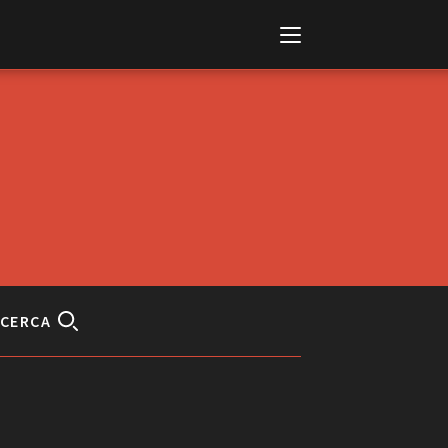
Italiano
English
CERCA
AL, MARKETS, AWARDS
ional Film Festival Rotterdam
 Internationalen
piele Berlin
 de Cannes
m Festival - Bio to B Industry