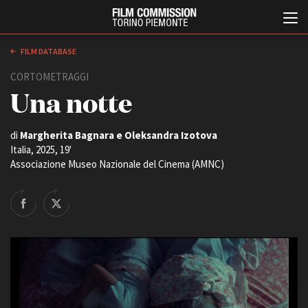
FILM DATABASE
CORTOMETRAGGI
Una notte
di
Margherita Bagnara e Oleksandra Izotova
Italia, 2025, 19'
Associazione Museo Nazionale del Cinema (AMNC)
Italiano
English
ABOUT
EVENTI, SPECIALI
Chi siamo
Anteprime in Piemonte
Storia della Fondazione
TFI Torino Film Industry -
Production Days
Contatti
Avenue Cove - Erasmus +
La sede
Guarda che storia!
Partner