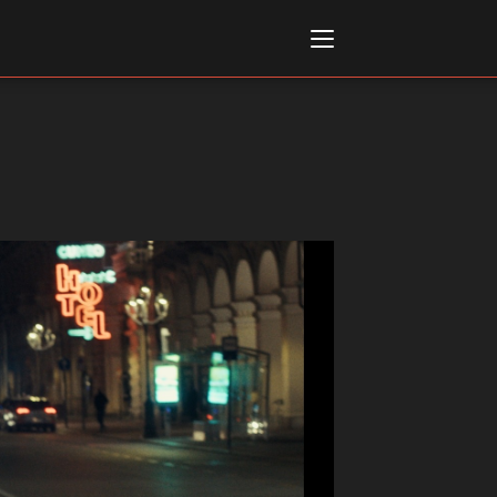
Italiano
English
AL, MARKETS, AWARDS
ional Film Festival Rotterdam
 Internationalen
piele Berlin
 de Cannes
m Festival - Bio to B Industry