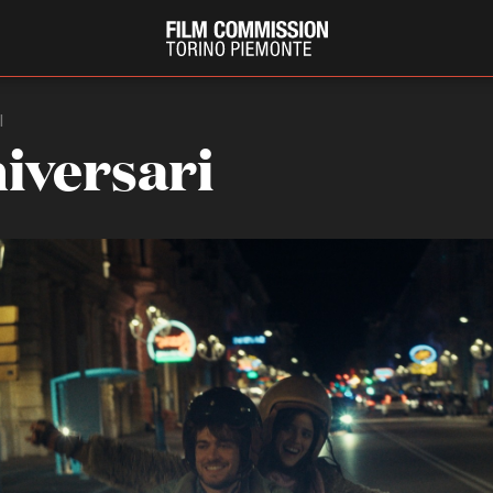
I
niversari
PRODUCTION GUIDE
FESTIV
Società di produzione
Internat
Strutture di servizio
Berlinale
Filmfests
Professionisti
Festival
Attrici-Attori
Biografil
Beginners