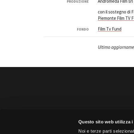
Andromeda Film srl
PRODUZIONE
con il sostegno di
Piemonte Film TV 
Film Tv Fund
FONDO
Ultimo aggiornamen
Amministrazione 
Questo sito web utilizza i
Face
Noi e terze parti selezionat