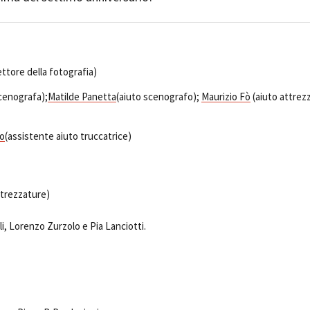
Open Day
Ciak in TOur!
ettore della fotografia)
cenografa);
Matilde Panetta
(aiuto scenografo);
Maurizio Fò
(aiuto attrez
andi e gare
Contatti
Privacy
Cookie policy
Whistleblowing
Credi
ro
(assistente aiuto truccatrice)
ttrezzature)
, Lorenzo Zurzolo e Pia Lanciotti.