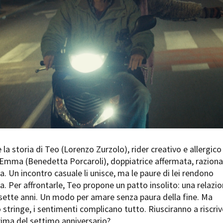
Days
Locarno F
LOCATION GUIDE
Mostra I
e
Cinemato
FILM DATABASE
Toronto I
Festa de
BOOK DATABASE
Torino Fi
David di
NEWS
Nastri d
Premio S
CASTING
STRUME
EVENTI, SPECIALI
Location 
 la storia di Teo (Lorenzo Zurzolo), rider creativo e allergico 
Anteprime in Piemonte
Location
 Emma (Benedetta Porcaroli), doppiatrice affermata, raziona
TFI Torino Film Industry - Production
Newslet
a. Un incontro casuale li unisce, ma le paure di lei rendono
Days
Lavora c
a. Per affrontarle, Teo propone un patto insolito: una relazi
Avenue Cove - Erasmus +
ent Fund
Stage - T
sette anni. Un modo per amare senza paura della fine. Ma
Guarda che storia!
Elenco O
stringe, i sentimenti complicano tutto. Riusciranno a riscriv
La Grazia - Immagini e location della
affidame
Torino di Paolo Sorrentino
prima del settimo anniversario?