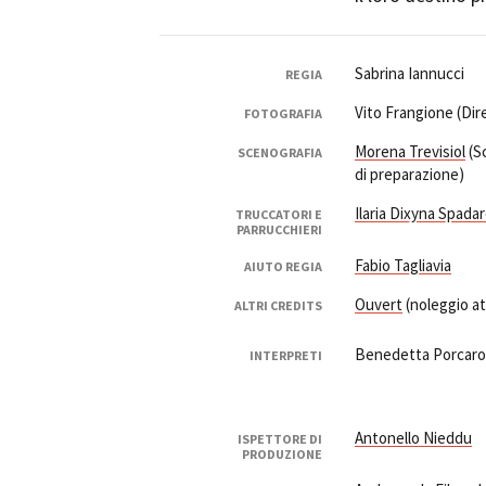
Sabrina Iannucci
REGIA
Vito Frangione (Dir
FOTOGRAFIA
Morena Trevisiol
(S
Amministrazione trasparente
B
SCENOGRAFIA
di preparazione)
Ilaria Dixyna Spada
TRUCCATORI E
PARRUCCHIERI
Fabio Tagliavia
AIUTO REGIA
Ouvert
(noleggio a
ALTRI CREDITS
Benedetta Porcaroli
INTERPRETI
Antonello Nieddu
ISPETTORE DI
PRODUZIONE