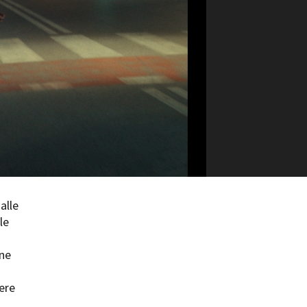
ilm Festival
nternazionale d’Arte
grafica Venezia
nternational Film Festival
l Cinema di Roma
lm Festival
 Donatello
’Argento
olinas
NTI
- Accedi al tuo profilo
alle
 - Nuovo utente
le
ter
on noi
one
irocini - Scuola e Lavoro
peratori Economici per
ere
nto lavori in economia