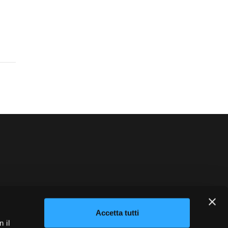
blowing
Credits
Accetta tutti
 il