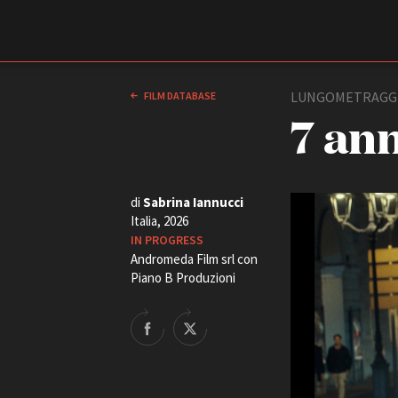
Film Commission
Torino Piemonte
LUNGOMETRAGG
FILM DATABASE
7 an
di
Sabrina Iannucci
Italia, 2026
IN PROGRESS
Andromeda Film srl con
Piano B Produzioni
ABOUT
Chi siamo
Storia della Fondazione
Contatti
La sede
Partner