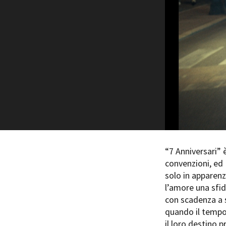
Rete regionale
Bilancio sociale
Amministrazione trasparent
Bandi e gare
Sostenibilità ambientale
SERVIZI
Servizi generali
Location scouting
Spazi nella sede FCTP
Sala Casting
Sala Paolo Tenna
“7 Anniversari” è
convenzioni, ed
FILM FUNDS
solo in apparenz
Piemonte Film Tv Fund
l’amore una sfid
Piemonte Film Tv Developm
con scadenza a 
Piemonte Doc Film Fund
quando il tempo 
Short Film Fund
il loro destino 