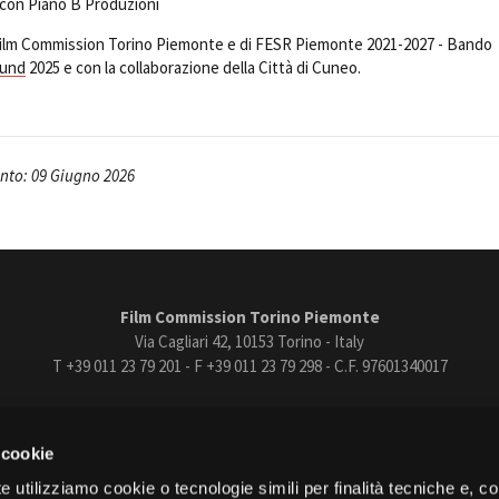
 con Piano B Produzioni
 Film Commission Torino Piemonte e di FESR Piemonte 2021-2027 - Bando
Fund
2025 e con la collaborazione della Città di Cuneo.
to: 09 Giugno 2026
Film Commission Torino Piemonte
Via Cagliari 42, 10153 Torino - Italy
T +39 011 23 79 201 - F +39 011 23 79 298 - C.F. 97601340017
trasparente
Bandi e gare
Contatti
Privacy
Cookie policy
Whistle
 cookie
book
Instagram
Youtube
Vimeo
e utilizziamo cookie o tecnologie simili per finalità tecniche e, con