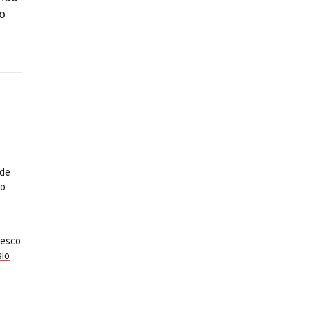
no
ts
ide
eo
cesco
io