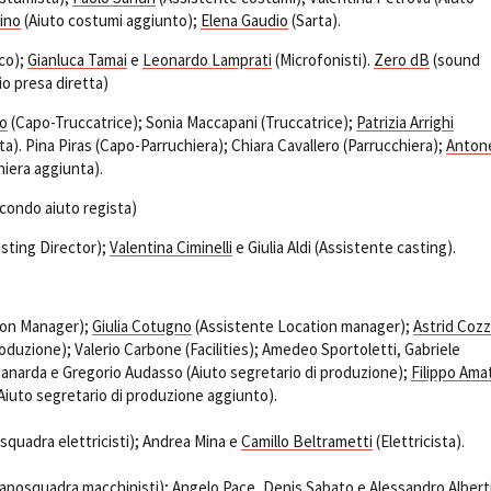
fino
(Aiuto costumi aggiunto);
Elena Gaudio
(Sarta).
co);
Gianluca Tamai
e
Leonardo Lamprati
(Microfonisti).
Zero dB
(sound
io presa diretta)
lo
(Capo-Truccatrice); Sonia Maccapani (Truccatrice);
Patrizia Arrighi
ta). Pina Piras (Capo-Parruchiera); Chiara Cavallero (Parrucchiera);
Antone
iera aggiunta).
condo aiuto regista)
sting Director);
Valentina Ciminelli
e Giulia Aldi (Assistente casting).
ion Manager);
Giulia Cotugno
(Assistente Location manager);
Astrid Cozz
roduzione); Valerio Carbone (Facilities); Amedeo Sportoletti, Gabriele
anarda e Gregorio Audasso (Aiuto segretario di produzione);
Filippo Ama
iuto segretario di produzione aggiunto).
quadra elettricisti); Andrea Mina e
Camillo Beltrametti
(Elettricista).
aposquadra macchinisti); Angelo Pace,
Denis Sabato
e Alessandro Albert