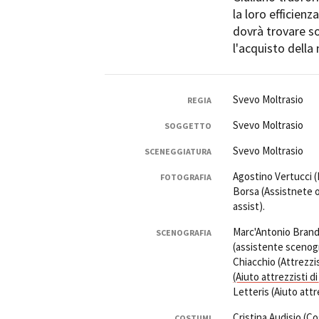
la loro efficien
dovrà trovare so
l'acquisto della
Svevo Moltrasio
Amministrazione trasparente
B
REGIA
Svevo Moltrasio
SOGGETTO
Svevo Moltrasio
SCENEGGIATURA
Agostino Vertucci 
FOTOGRAFIA
Borsa (Assistnete 
assist).
Marc'Antonio Brand
SCENOGRAFIA
(assistente scenogr
Chiacchio (Attrezzi
(Aiuto attrezzisti d
Letteris (Aiuto att
Cristina Audisio
(Co
COSTUMI