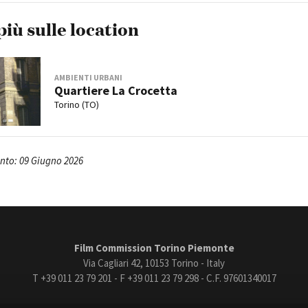
più sulle location
AMBIENTI URBANI
Quartiere La Crocetta
Torino (TO)
to: 09 Giugno 2026
Film Commission Torino Piemonte
Via Cagliari 42, 10153 Torino - Italy
T +39 011 23 79 201 - F +39 011 23 79 298 - C.F. 97601340017