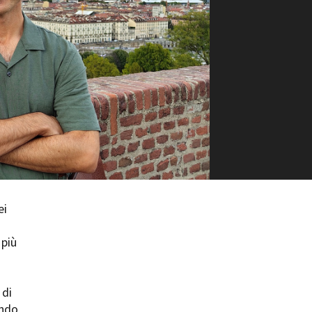
ilm Festival
nternazionale d’Arte
grafica Venezia
nternational Film Festival
l Cinema di Roma
lm Festival
 Donatello
’Argento
olinas
NTI
- Accedi al tuo profilo
ei
 - Nuovo utente
ter
 più
on noi
irocini - Scuola e Lavoro
peratori Economici per
 di
nto lavori in economia
ando