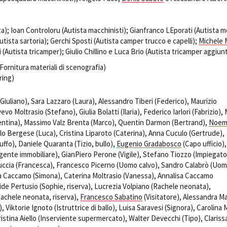
a); Ioan Controloru (Autista macchinisti); Gianfranco LEporati (Autista m
utista sartoria); Gerchi Sposti (Autista camper trucco e capelli);
Michele 
(Autista tricamper); Giulio Chillino e Luca Brio (Autista tricamper aggiunt
(Fornitura materiali di scenografia)
ring)
iuliano), Sara Lazzaro (Laura), Alessandro Tiberi (Federico), Maurizio
evo Moltrasio (Stefano), Giulia Bolatti (Ilaria), Federico Iarlori (Fabrizio), 
lentina), Massimo Valz Brenta (Marco), Quentin Darmon (Bertrand),
Noem
rlo Bergese (Luca), Cristina Liparoto (Caterina), Anna Cuculo (Gertrude),
ffo), Daniele Quaranta (Tizio, bullo),
Eugenio Gradabosco
(Capo ufficio),
(Agente immobiliare), GianPiero Perone (Vigile), Stefano Tiozzo (Impiegato
tuccia (Francesca), Francesco Picerno (Uomo calvo), Sandro Calabrò (Uo
ta Caccamo (Simona), Caterina Moltrasio (Vanessa), Annalisa Caccamo
lide Pertusio (Sophie, riserva), Lucrezia Volpiano (Rachele neonata),
achele neonata, riserva),
Francesco Sabatino
(Visitatore), Alessandra Ma
), Viktorie Ignoto (Istruttrice di ballo), Luisa Saravesi (Signora), Carolina 
istina Aiello (Inserviente supermercato), Walter Devecchi (Tipo), Clariss