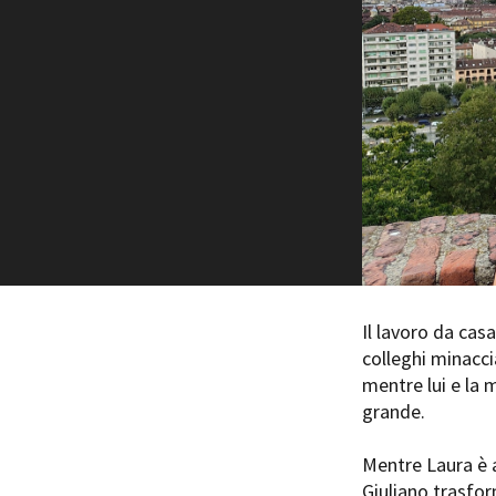
Rete regionale
Bilancio sociale
Amministrazione trasparent
Bandi e gare
Sostenibilità ambientale
SERVIZI
Servizi generali
Location scouting
Spazi nella sede FCTP
Sala Casting
Sala Paolo Tenna
Il lavoro da cas
colleghi minaccia
FILM FUNDS
mentre lui e la 
Piemonte Film Tv Fund
grande.
Piemonte Film Tv Developm
Piemonte Doc Film Fund
Mentre Laura è a
Short Film Fund
Giuliano trasfor