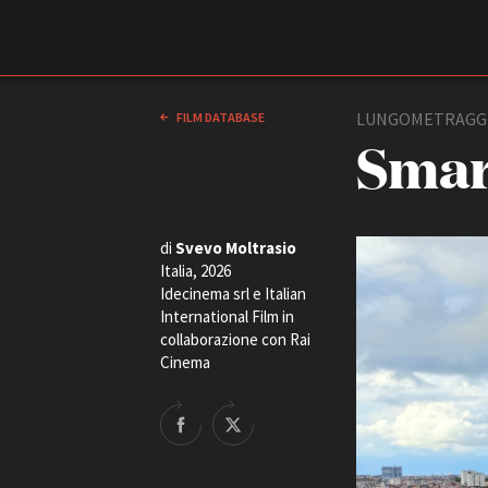
Film Commission
Torino Piemonte
LUNGOMETRAGG
FILM DATABASE
Smar
di
Svevo Moltrasio
Italia, 2026
Idecinema srl e Italian
International Film in
collaborazione con Rai
ABOUT
Cinema
Chi siamo
Storia della Fondazione
Contatti
La sede
Partner