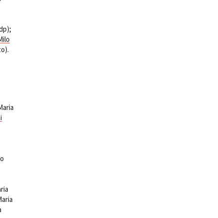
dp);
Milo
o).
Maria
i
mo
ria
Maria
a