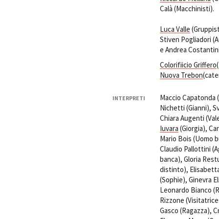
Calà (Macchinisti).
Luca Valle
(Gruppist
Stiven Pogliadori (A
e Andrea Costantini 
Colorifiicio Griffero
Nuova Trebon
(cate
Maccio Capatonda (G
INTERPRETI
Nichetti (Gianni), Sv
Chiara Augenti (Va
Iuvara
(Giorgia), Ca
Mario Bois (Uomo bu
Claudio Pallottini 
banca), Gloria Res
distinto), Elisabet
(Sophie), Ginevra E
Leonardo Bianco (R
Rizzone (Visitatrice
Gasco (Ragazza), Cr