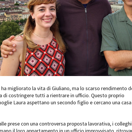
Days
Locarno F
LOCATION GUIDE
Mostra I
e
Cinemato
FILM DATABASE
Toronto I
Festa de
BOOK DATABASE
Torino Fi
David di
NEWS
Nastri d
Premio S
CASTING
STRUME
EVENTI, SPECIALI
Location 
a ha migliorato la vita di Giuliano, ma lo scarso rendimento d
Anteprime in Piemonte
Location
 di costringere tutti a rientrare in ufficio. Questo proprio
TFI Torino Film Industry - Production
Newslet
moglie Laura aspettano un secondo figlio e cercano una casa
Days
Lavora c
Avenue Cove - Erasmus +
ent Fund
Stage - T
Guarda che storia!
Elenco O
lle prese con una controversa proposta lavorativa, i colleghi
La Grazia - Immagini e location della
affidame
Torino di Paolo Sorrentino
mano il loro appartamento in un ufficio improvvisato, ritrov