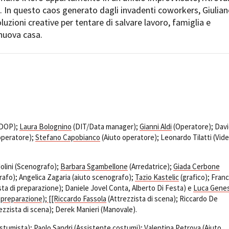
Open Day
za. In questo caos generato dagli invadenti coworkers, Giulia
Ciak in TOur!
luzioni creative per tentare di salvare lavoro, famiglia e
 nuova casa.
andi e gare
Contatti
Privacy
Cookie policy
Whistleblowing
Credi
(DOP);
Laura Bolognino
(DIT/Data manager);
Gianni Aldi
(Operatore); Dav
operatore);
Stefano Capobianco
(Aiuto operatore); Leonardo Tilatti (Vid
olini (Scenografo);
Barbara Sgambellone
(Arredatrice);
Giada Cerbone
afo); Angelica Zagaria (aiuto scenografo);
Tazio Kastelic
(grafico); Fran
sta di preparazione); Daniele Jovel Conta, Alberto Di Festa) e
Luca Genes
i preparazione); [[Riccardo Fassola
(Attrezzista di scena); Riccardo De
rezzista di scena); Derek Manieri (Manovale).
stumista);
Paolo Sandri
(Assistente costumi); Valentina Petrova (Aiuto