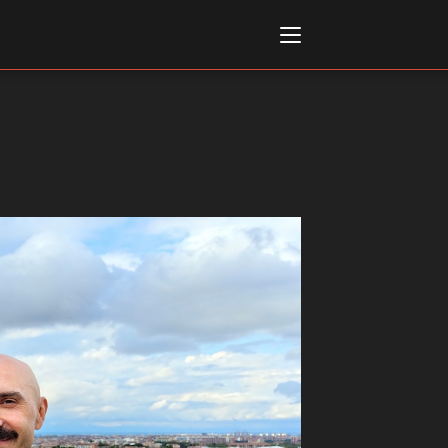
Italiano
English
AL, MARKETS, AWARDS
ional Film Festival Rotterdam
 Internationalen
piele Berlin
 de Cannes
m Festival - Bio to B Industry