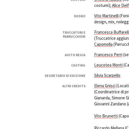
costumi);
Alice Del
Vito Martinelli
(Foni
SUONO
design, mix, nolegg
Francesca Buffarel
TRUCCATORI E
PARRUCCHIERI
(Truccatrice aggiun
Capomolla
(Parrucch
Francesco Perri
(se
AIUTO REGIA
Leucotea Monti
(Ca
CASTING
Silvia Scarpello
SEGRETARIO DI EDIZIONE
Elena Gnisci
(Locat
ALTRI CREDITS
(Coordinatrice di p
Gianarda, Simone Gi
Giovanni Zandano (A
Vito Brunetti
(Capos
Riccardo Mellana
(C