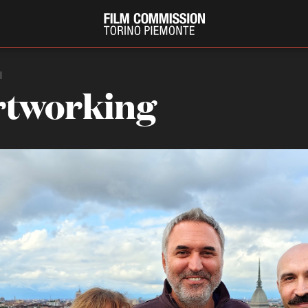
I
tworking
PRODUCTION GUIDE
FESTIV
Società di produzione
Internat
Strutture di servizio
Berlinale
Filmfests
Professionisti
Festival
Attrici-Attori
Biografil
Beginners