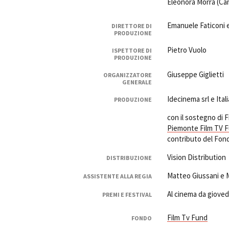
Eleonora Morra (Ca
Emanuele Faticoni e
DIRETTORE DI
PRODUZIONE
Pietro Vuolo
ISPETTORE DI
PRODUZIONE
Giuseppe Giglietti
ORGANIZZATORE
GENERALE
Idecinema srl e Ital
PRODUZIONE
con il sostegno di
Piemonte Film TV 
contributo del Fondo
Vision Distribution
DISTRIBUZIONE
Matteo Giussani e 
ASSISTENTE ALLA REGIA
Al cinema da gioved
PREMI E FESTIVAL
Film Tv Fund
FONDO