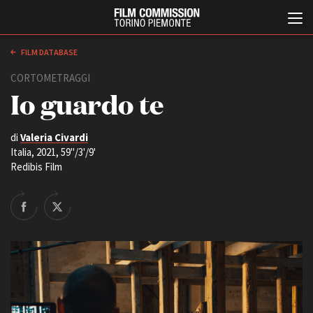
FILM DATABASE
CORTOMETRAGGI
Io guardo te
di
Valeria Civardi
Italia, 2021, 59''/3'/9'
Redibis Film
Italiano
English
ABOUT
EVENTI, SPECIALI
Chi siamo
Anteprime in Piemonte
Storia della Fondazione
TFI Torino Film Industry -
Production Days
Contatti
Avenue Cove - Erasmus +
La sede
Guarda che storia!
Partner