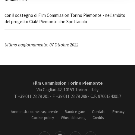
con il sostegno di Film Commission Torino Piemonte - nell'ambito
del progetto Ciak! Piemonte che Spettacolo
Ultimo aggiornamento: 07 Ottobre 2022
Film Commission Torino Piemonte
Via Cagliari 42, 10153 Torino - Italy
T +39 011 23 79 201 - F +39 011 23 79 298 - C.F. 97601340017
Amministrazione trasparente
Bandi e gare
Contatti
Privacy
Cookie policy
Whistleblowing
Credits
book
Instagram
Youtube
Vimeo