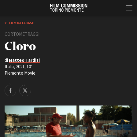
FILM DATABASE
CORTOMETRAGGI
Cloro
di
Matteo Tarditi
Italia, 2021, 10'
Piemonte Movie
Italiano
English
ABOUT
EVENTI, SPECIALI
Chi siamo
Anteprime in Piemonte
Storia della Fondazione
TFI Torino Film Industry -
Production Days
Contatti
Avenue Cove - Erasmus +
La sede
Guarda che storia!
Partner