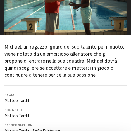
La Grazia - Immagini e
Rete regionale
location della Torino di Paolo
Bilancio sociale
Sorrentino
Amministrazione
Open Day
trasparente
Ciak in TOur!
Bandi e gare
Sostenibilità ambientale
FESTIVAL, MARKETS,
Michael, un ragazzo ignaro del suo talento per il nuoto,
AWARDS
viene notato da un ambizioso allenatore che gli
SERVIZI
International Film Festival
propone di entrare nella sua squadra. Michael dovrà
Servizi generali
Rotterdam
quindi scegliere se accettare e mettersi in gioco o
Location scouting
Berlinale Internationalen
Filmfestspiele Berlin
continuare a tenere per sé la sua passione.
Spazi nella sede FCTP
Festival de Cannes
Sala Casting
Biografilm Festival - Bio to B
Sala Paolo Tenna
Industry Days
REGIA
Locarno Film Festival
Matteo Tarditi
FILM FUNDS
Mostra Internazionale d’Arte
Piemonte Film Tv Fund
SOGGETTO
Cinematografica Venezia
Matteo Tarditi
Piemonte Film Tv
Toronto International Film
Development Fund
Festival
SCENEGGIATURA
Piemonte Doc Film Fund
Festa del Cinema di Roma
Matteo Tarditi
,
Sofia Falchetto