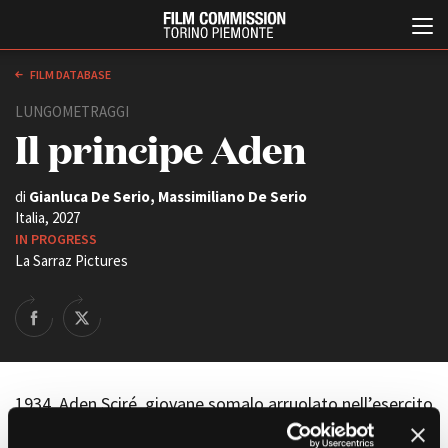
FILM DATABASE
LUNGOMETRAGGI
Il principe Aden
di
Gianluca De Serio, Massimiliano De Serio
Italia, 2027
IN PROGRESS
La Sarraz Pictures
Italiano
English
ABOUT
EVENTI, SPECIALI
Chi siamo
Anteprime in Piemonte
Storia della Fondazione
TFI Torino Film Industry -
Production Days
Contatti
1934. Aden Sciré, giovane somalo arruolato nell’esercito
Avenue Cove - Erasmus +
La sede
fascista con la speranza di andarsene dalla Somalia e
Guarda che storia!
Partner