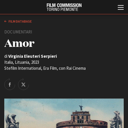
FILM DATABASE
DOCUMENTARI
Amor
di
Virginia Eleuteri Serpieri
Italia, Lituania, 2023
Stefilm International, Era Film, con Rai Cinema
Italiano
English
ABOUT
EVENTI, SPECIALI
Chi siamo
Anteprime in Piemonte
Storia della Fondazione
TFI Torino Film Industry -
Production Days
Contatti
Avenue Cove - Erasmus +
La sede
Guarda che storia!
Partner