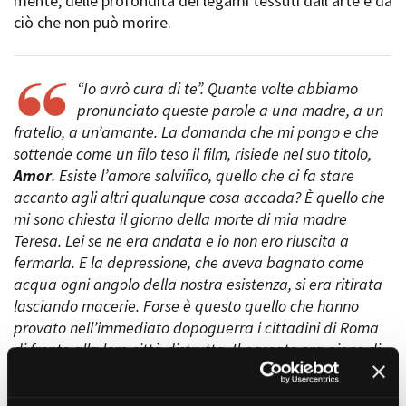
mente, delle profondità dei legami tessuti dall’arte e da
Short Film Fund
Torino Film Festival
ciò che non può morire.
David di Donatello
PRODUCTION GUIDE
Nastri d’Argento
Società di produzione
Premio Solinas
“Io avrò cura di te”. Quante volte abbiamo
Strutture di servizio
pronunciato queste parole a una madre, a un
Professionisti
STRUMENTI
fratello, a un’amante. La domanda che mi pongo e che
Attrici-Attori
Location - Accedi al tuo
sottende come un filo teso il film, risiede nel suo titolo,
Beginners
profilo
Amor
. Esiste l’amore salvifico, quello che ci fa stare
Location - Nuovo utente
accanto agli altri qualunque cosa accada? È quello che
LOCATION GUIDE
Newsletter
mi sono chiesta il giorno della morte di mia madre
Lavora con noi
Teresa. Lei se ne era andata e io non ero riuscita a
FILM DATABASE
Stage - Tirocini - Scuola e
fermarla. E la depressione, che aveva bagnato come
Lavoro
acqua ogni angolo della nostra esistenza, si era ritirata
Elenco Operatori Economici
BOOK DATABASE
lasciando macerie. Forse è questo quello che hanno
per affidamento lavori in
economia
provato nell’immediato dopoguerra i cittadini di Roma
NEWS
di fronte alla loro città distrutta. Il passato era pieno di
buchi neri ma la vita chiamava e si doveva andare
CASTING
avanti. Da loro ho capito che l’unico modo per tornare a