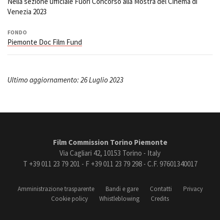
Nella sezione ufficiale Fuori Concorso alla Mostra del Cinema di
Venezia 2023
FONDO
Piemonte Doc Film Fund
Ultimo aggiornamento: 26 Luglio 2023
Film Commission Torino Piemonte
Via Cagliari 42, 10153 Torino - Italy
T +39 011 23 79 201 - F +39 011 23 79 298 - C.F. 97601340017
Amministrazione trasparente
Bandi e gare
Contatti
Privacy
Cookie policy
Whistleblowing
Credits