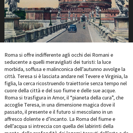
La Grazia - Immagini e
Rete regionale
location della Torino di Paolo
Bilancio sociale
Sorrentino
Amministrazione
Open Day
trasparente
Ciak in TOur!
Bandi e gare
Sostenibilità ambientale
FESTIVAL, MARKETS,
AWARDS
SERVIZI
Roma si offre indifferente agli occhi dei Romani e
International Film Festival
Servizi generali
Rotterdam
seducente a quelli meravigliati dei turisti: la luce
Location scouting
Berlinale Internationalen
morbida, soffusa e malinconica dell’autunno avvolge la
Filmfestspiele Berlin
Spazi nella sede FCTP
città. Teresa si è lasciata andare nel Tevere e Virginia, la
Festival de Cannes
Sala Casting
figlia, la cerca ricostruendo traiettorie senza tempo nel
Biografilm Festival - Bio to B
Sala Paolo Tenna
cuore della città e del suo fiume e delle sue acque.
Industry Days
Roma si trasfigura in Amor, il “pianeta della cura”, che
Locarno Film Festival
FILM FUNDS
accoglie Teresa, in una dimensione magica dove il
Mostra Internazionale d’Arte
Piemonte Film Tv Fund
passato, il presente e il futuro si mescolano in un
Cinematografica Venezia
Piemonte Film Tv
affresco dolente e d’incanto. La Roma del fiume e
Toronto International Film
Development Fund
Festival
dell’acqua si intreccia con quella dei labirinti della
Piemonte Doc Film Fund
Festa del Cinema di Roma