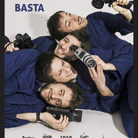
La Grazia - Immagini e
Rete regionale
location della Torino di Paolo
Bilancio sociale
Sorrentino
Amministrazione
Open Day
trasparente
Ciak in TOur!
Bandi e gare
Sostenibilità ambientale
FESTIVAL, MARKETS,
AWARDS
SERVIZI
International Film Festival
Servizi generali
Rotterdam
Location scouting
Berlinale Internationalen
Filmfestspiele Berlin
Spazi nella sede FCTP
Festival de Cannes
Sala Casting
Biografilm Festival - Bio to B
Sala Paolo Tenna
Industry Days
Locarno Film Festival
FILM FUNDS
Mostra Internazionale d’Arte
Piemonte Film Tv Fund
Cinematografica Venezia
Piemonte Film Tv
Toronto International Film
Development Fund
Festival
Piemonte Doc Film Fund
Festa del Cinema di Roma