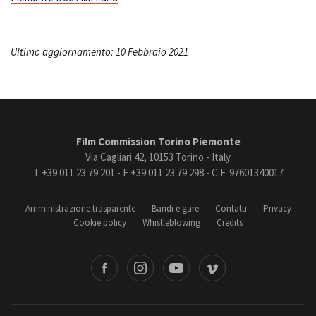
Ultimo aggiornamento: 10 Febbraio 2021
Film Commission Torino Piemonte
Via Cagliari 42, 10153 Torino - Italy
T +39 011 23 79 201 - F +39 011 23 79 298 - C.F. 97601340017
Amministrazione trasparente
Bandi e gare
Contatti
Privacy
Cookie policy
Whistleblowing
Credits
book
Instagram
Youtube
Vimeo