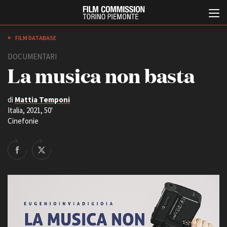
FILM DATABASE
DOCUMENTARI
La musica non basta
di
Mattia Temponi
Italia, 2021, 50'
Cinefonie
Italiano
English
ABOUT
EVENTI, SPECIALI
Chi siamo
Anteprime in Piemonte
Storia della Fondazione
TFI Torino Film Industry -
Production Days
Contatti
Avenue Cove - Erasmus +
La sede
Guarda che storia!
Partner