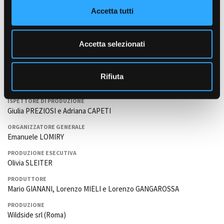
RM); Massimo MARRA (Autista Tricamper RM); Peter ANTONINI
n
Accetta tutti
(MdP); Luca CENA (Botticella). Daniele STARNONI (VFX Chromatica)
s
e
INTERPRETI
n
Fabio De Luigi, Pif, Ilenia Pastorelli, Enzo Casertano, Sergio
Accetta selezionati
s
Vespertino, Diletta Innocenti Fagni,
Ettore Scarpa
(Antonio).
o
DIRETTORE DI PRODUZIONE
Rifiuta
Raffaella RIDOLFI e Paolo VENDITTI
ISPETTORE DI PRODUZIONE
Giulia PREZIOSI e Adriana CAPETI
ORGANIZZATORE GENERALE
Emanuele LOMIRY
PRODUZIONE ESECUTIVA
Olivia SLEITER
PRODUTTORE
Mario GIANANI, Lorenzo MIELI e Lorenzo GANGAROSSA
PRODUZIONE
Wildside srl (Roma)