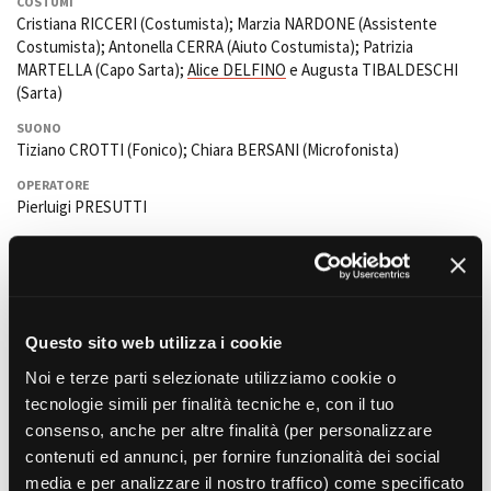
COSTUMI
Cristiana RICCERI (Costumista); Marzia NARDONE (Assistente
Costumista); Antonella CERRA (Aiuto Costumista); Patrizia
MARTELLA (Capo Sarta);
Alice DELFINO
e Augusta TIBALDESCHI
Amministrazione trasparente
(Sarta)
Bandi e gare
SUONO
Contatti
Tiziano CROTTI (Fonico); Chiara BERSANI (Microfonista)
Privacy
Cookie policy
OPERATORE
Whistleblowing
Pierluigi PRESUTTI
Credits
EFFETTI SPECIALI
Paolo GALIANO
TRUCCATORI E PARRUCCHIERI
Maurizio FAZZINI (Capo Truccatore); Alessia IACINO (Truccatrice);
Francesca BUFFARELLO
, Arianna MARCHESI e
Giulia Nepote
Questo sito web utilizza i cookie
(Aggiunta); Massimo GELO (Capo Parrucchiere); Chantal CECCHINI
Noi e terze parti selezionate utilizziamo cookie o
(Parrucchiera); Pina PIRAS e
Carlotta BOLLERO
(Aggiunta)
tecnologie simili per finalità tecniche e, con il tuo
AIUTO REGIA
consenso, anche per altre finalità (per personalizzare
Gianluca MIZZI
contenuti ed annunci, per fornire funzionalità dei social
media e per analizzare il nostro traffico) come specificato
CASTING