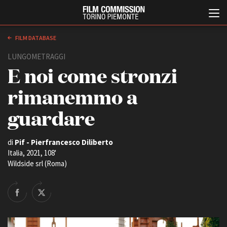
FILM DATABASE
LUNGOMETRAGGI
E noi come stronzi
rimanemmo a
guardare
Italiano
English
di
Pif - Pierfrancesco Diliberto
Italia, 2021, 108'
Wildside srl (Roma)
ABOUT
EVENTI, SPECIALI
Chi siamo
Anteprime in Piemonte
Storia della Fondazione
TFI Torino Film Industry -
Production Days
Contatti
Avenue Cove - Erasmus +
La sede
Guarda che storia!
Partner