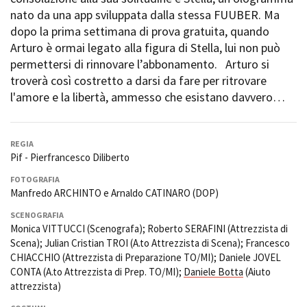
Short Film Fund
nato da una app sviluppata dalla stessa FUUBER. Ma
Torino Film Festival
dopo la prima settimana di prova gratuita, quando
David di Donatello
PRODUCTION GUIDE
Arturo è ormai legato alla figura di Stella, lui non può
Nastri d’Argento
Società di produzione
permettersi di rinnovare l’abbonamento. Arturo si
Premio Solinas
Strutture di servizio
troverà così costretto a darsi da fare per ritrovare
Professionisti
l'amore e la libertà, ammesso che esistano davvero…
STRUMENTI
Attrici-Attori
Location - Accedi al tuo
Beginners
profilo
Location - Nuovo utente
REGIA
Pif - Pierfrancesco Diliberto
LOCATION GUIDE
Newsletter
Lavora con noi
FOTOGRAFIA
FILM DATABASE
Stage - Tirocini - Scuola e
Manfredo ARCHINTO e Arnaldo CATINARO (DOP)
Lavoro
SCENOGRAFIA
Elenco Operatori Economici
BOOK DATABASE
Monica VITTUCCI (Scenografa); Roberto SERAFINI (Attrezzista di
per affidamento lavori in
Scena); Julian Cristian TROI (A.to Attrezzista di Scena); Francesco
economia
CHIACCHIO (Attrezzista di Preparazione TO/MI); Daniele JOVEL
NEWS
CONTA (A.to Attrezzista di Prep. TO/MI);
Daniele Botta
(Aiuto
attrezzista)
CASTING