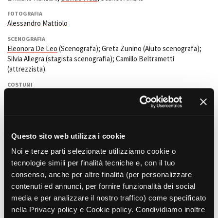
Short Film Fund
Torino Film Festival
FOTOGRAFIA
David di Donatello
Alessandro Mattiolo
PRODUCTION GUIDE
Nastri d’Argento
SCENOGRAFIA
Società di produzione
Premio Solinas
Eleonora De Leo
(Scenografa); Greta Zunino (Aiuto scenografa);
Strutture di servizio
Silvia Allegra (stagista scenografia); Camillo Beltrametti
Professionisti
STRUMENTI
(attrezzista).
Attrici-Attori
Location - Accedi al tuo
COSTUMI
Beginners
profilo
Francesca Cibischino
e
Sara Giovene
(Costumiste); Margherita
Location - Nuovo utente
Piumatti, Gherardo Do (Assistente costumista).
On Stage Service
LOCATION GUIDE
Newsletter
Costumi
(Noleggio costumi).
Lavora con noi
SUONO
FILM DATABASE
Stage - Tirocini - Scuola e
Questo sito web utilizza i cookie
Gianluca Tamai
Lavoro
Noi e terze parti selezionate utilizziamo cookie o
Elenco Operatori Economici
OPERATORE
BOOK DATABASE
tecnologie simili per finalità tecniche e, con il tuo
per affidamento lavori in
Davide Pasian
(assistente operatore); Amedeo Zamboni (aiuto
economia
consenso, anche per altre finalità (per personalizzare
operatore);
Vito Custodero
(operatore ronin)
NEWS
contenuti ed annunci, per fornire funzionalità dei social
EFFETTI SPECIALI
media e per analizzare il nostro traffico) come specificato
Roberto Mestroni (Effetti speciali); Giovanna Schenone, Francesco
CASTING
nella Privacy policy e Cookie policy. Condividiamo inoltre
Bonfiglio, Cristina Davite (assistenti effetti speciali); Alessandro