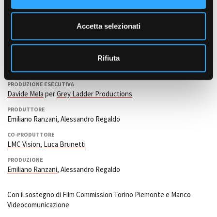
Salvatore Palombi, Alberto Sette,
Denitza Diakovska
(Laura),
e
Riccardo Leto, Franco Olivero, Francesco Savarino, Fabio Tarditi.
n
Accetta selezionati
s
DIRETTORE DI PRODUZIONE
Sara Montironi
o
Rifiuta
ISPETTORE DI PRODUZIONE
Umberto Vergano
PRODUZIONE ESECUTIVA
Davide Mela
per
Grey Ladder Productions
PRODUTTORE
Emiliano Ranzani, Alessandro Regaldo
CO-PRODUTTORE
LMC Vision
,
Luca Brunetti
PRODUZIONE
Emiliano Ranzani
, Alessandro Regaldo
Con il sostegno di Film Commission Torino Piemonte e Manco
Videocomunicazione