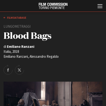
FILM DATABASE
LUNGOMETRAGGI
Blood Bags
di
Emiliano Ranzani
Italia, 2018
Emiliano Ranzani, Alessandro Regaldo
Italiano
English
ABOUT
EVENTI, SPECIALI
Chi siamo
Anteprime in Piemonte
Storia della Fondazione
TFI Torino Film Industry -
Production Days
Contatti
Avenue Cove - Erasmus +
La sede
Guarda che storia!
Partner