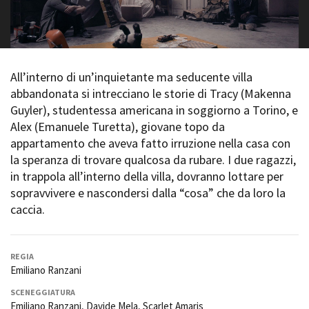
La Grazia - Immagini e
Rete regionale
location della Torino di Paolo
Bilancio sociale
Sorrentino
Amministrazione
Open Day
trasparente
Ciak in TOur!
Bandi e gare
All’interno di un’inquietante ma seducente villa
Sostenibilità ambientale
abbandonata si intrecciano le storie di Tracy (Makenna
FESTIVAL, MARKETS,
Guyler), studentessa americana in soggiorno a Torino, e
AWARDS
SERVIZI
Alex (Emanuele Turetta), giovane topo da
International Film Festival
Servizi generali
Rotterdam
appartamento che aveva fatto irruzione nella casa con
Location scouting
Berlinale Internationalen
la speranza di trovare qualcosa da rubare. I due ragazzi,
Filmfestspiele Berlin
Spazi nella sede FCTP
in trappola all’interno della villa, dovranno lottare per
Festival de Cannes
Sala Casting
sopravvivere e nascondersi dalla “cosa” che da loro la
Biografilm Festival - Bio to B
Sala Paolo Tenna
caccia.
Industry Days
Locarno Film Festival
FILM FUNDS
Mostra Internazionale d’Arte
Piemonte Film Tv Fund
REGIA
Cinematografica Venezia
Emiliano Ranzani
Piemonte Film Tv
Toronto International Film
Development Fund
Festival
SCENEGGIATURA
Piemonte Doc Film Fund
Emiliano Ranzani,
Davide Mela
, Scarlet Amaris
Festa del Cinema di Roma