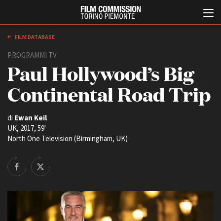
FILM DATABASE
PROGRAMMI TV
Paul Hollywood’s Big
Continental Road Trip
di
Ewan Keil
UK, 2017, 59'
Italiano
English
North One Television (Birmingham, UK)
ABOUT
EVENTI, SPECIALI
Chi siamo
Anteprime in Piemonte
Storia della Fondazione
TFI Torino Film Industry -
Production Days
Contatti
Avenue Cove - Erasmus +
La sede
Guarda che storia!
Partner