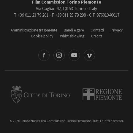
Film Commission Torino Piemonte
Via Cagliari 42, 10153 Torino - Italy
T +39 011 23 79 201 - F +39 011 23 79 298 - C.F. 97601340017
Amministrazione trasparente
Bandi e gare
Contatti
Privacy
Cookie policy
Whistleblowing
Credits
book
Instagram
Youtube
Vimeo
Torino
Regione Piemonte
© 2026 Fondazione Film Commission Torino Piemonte. Tutti i diritti riservati.