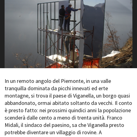
La Grazia - Immagini e
Rete regionale
location della Torino di Paolo
Bilancio sociale
Sorrentino
Amministrazione
Open Day
trasparente
Ciak in TOur!
Bandi e gare
Sostenibilità ambientale
FESTIVAL, MARKETS,
AWARDS
SERVIZI
International Film Festival
Servizi generali
Rotterdam
Location scouting
Berlinale Internationalen
Filmfestspiele Berlin
Spazi nella sede FCTP
In un remoto angolo del Piemonte, in una valle
Festival de Cannes
Sala Casting
tranquilla dominata da picchi innevati ed erte
Biografilm Festival - Bio to B
Sala Paolo Tenna
montagne, si trova il paese di Viganella, un borgo quasi
Industry Days
abbandonato, ormai abitato soltanto da vecchi. Il conto
Locarno Film Festival
FILM FUNDS
è presto fatto: nei prossimi quindici anni la popolazione
Mostra Internazionale d’Arte
Piemonte Film Tv Fund
Cinematografica Venezia
scenderà dalle cento a meno di trenta unità. Franco
Piemonte Film Tv
Toronto International Film
Midali, il sindaco del paesino, sa che Viganella presto
Development Fund
Festival
potrebbe diventare un villaggio di rovine. A
Piemonte Doc Film Fund
Festa del Cinema di Roma