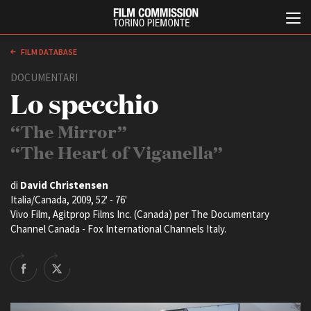
FILM DATABASE
DOCUMENTARI
Lo specchio
“The Mirror”
“The Heart of Viganella”
Italiano
English
di
David Christensen
Italia/Canada, 2009, 52' - 76'
Vivo Film, Agitprop Films Inc. (Canada) per The Documentary
ABOUT
EVENTI, SPECIALI
Channel Canada - Fox International Channels Italy.
Chi siamo
Anteprime in Piemonte
Storia della Fondazione
TFI Torino Film Industry -
Production Days
Contatti
Avenue Cove - Erasmus +
La sede
Guarda che storia!
Partner