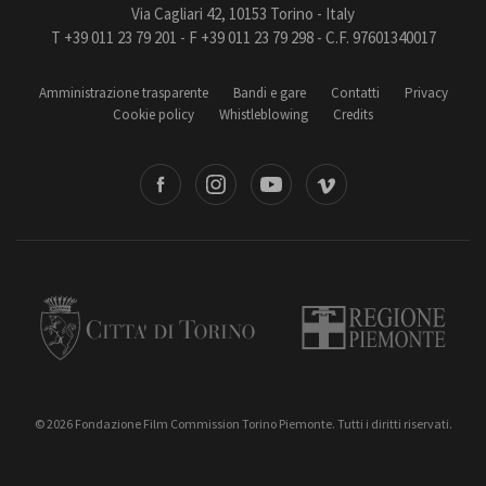
Via Cagliari 42, 10153 Torino - Italy
T +39 011 23 79 201 - F +39 011 23 79 298 - C.F. 97601340017
Amministrazione trasparente
Bandi e gare
Contatti
Privacy
Cookie policy
Whistleblowing
Credits
book
Instagram
Youtube
Vimeo
Torino
Regione Piemonte
© 2026 Fondazione Film Commission Torino Piemonte. Tutti i diritti riservati.