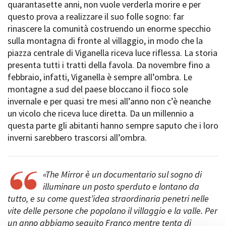
quarantasette anni, non vuole verderla morire e per
Short Film Fund
Torino Film Festival
questo prova a realizzare il suo folle sogno: far
David di Donatello
rinascere la comunità costruendo un enorme specchio
PRODUCTION GUIDE
Nastri d’Argento
sulla montagna di fronte al villaggio, in modo che la
Società di produzione
Premio Solinas
piazza centrale di Viganella riceva luce riflessa. La storia
Strutture di servizio
presenta tutti i tratti della favola. Da novembre fino a
Professionisti
STRUMENTI
febbraio, infatti, Viganella è sempre all’ombra. Le
Attrici-Attori
Location - Accedi al tuo
montagne a sud del paese bloccano il fioco sole
Beginners
profilo
invernale e per quasi tre mesi all’anno non c’è neanche
Location - Nuovo utente
un vicolo che riceva luce diretta. Da un millennio a
LOCATION GUIDE
Newsletter
questa parte gli abitanti hanno sempre saputo che i loro
Lavora con noi
inverni sarebbero trascorsi all’ombra.
FILM DATABASE
Stage - Tirocini - Scuola e
Lavoro
Elenco Operatori Economici
BOOK DATABASE
per affidamento lavori in
«
The Mirror
è un documentario sul sogno di
economia
illuminare un posto sperduto e lontano da
NEWS
tutto, e su come quest’idea straordinaria penetri nelle
vite delle persone che popolano il villaggio e la valle. Per
CASTING
un anno abbiamo seguito Franco mentre tenta di