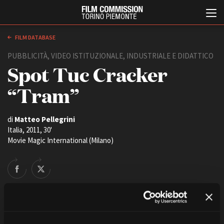
FILM DATABASE
PUBBLICITÀ, VIDEO ISTITUZIONALE, INDUSTRIALE E DIDATTICO
Spot Tuc Cracker
“Tram”
di
Matteo Pellegrini
Italia, 2011, 30'
Italiano
English
Movie Magic International (Milano)
ABOUT
EVENTI, SPECIALI
Chi siamo
Anteprime in Piemonte
Storia della Fondazione
TFI Torino Film Industry -
Production Days
Contatti
Avenue Cove - Erasmus +
La sede
Guarda che storia!
Partner