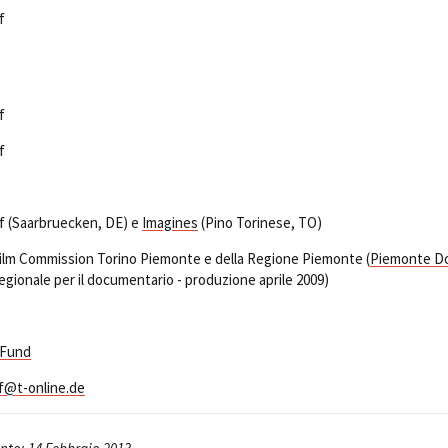
f
f
f
f (Saarbruecken, DE) e
Imagines
(Pino Torinese, TO)
 Film Commission Torino Piemonte e della Regione Piemonte (
Piemonte D
egionale per il documentario - produzione aprile 2009)
 Fund
f@t-online.de