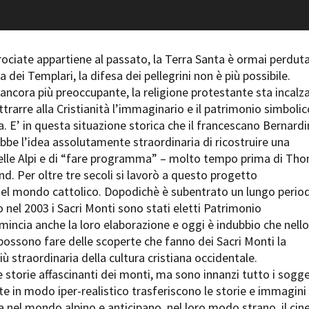
Days
Locarno F
LOCATION GUIDE
Mostra I
e
Cinemato
rociate appartiene al passato, la Terra Santa è ormai perduta
FILM DATABASE
Toronto I
 dei Templari, la difesa dei pellegrini non è più possibile.
Festa de
 ancora più preoccupante, la religione protestante sta incal
BOOK DATABASE
Torino Fi
ttrarre alla Cristianità l’immaginario e il patrimonio simbolic
David di
a. E’ in questa situazione storica che il francescano Bernard
NEWS
Nastri d
bbe l’idea assolutamente straordinaria di ricostruire una
Premio S
le Alpi e di “fare programma” – molto tempo prima di Th
CASTING
d. Per oltre tre secoli si lavorò a questo progetto
STRUME
l mondo cattolico. Dopodichè è subentrato un lungo period
EVENTI, SPECIALI
Location 
 nel 2003 i Sacri Monti sono stati eletti Patrimonio
Anteprime in Piemonte
Location
incia anche la loro elaborazione e oggi è indubbio che nello
TFI Torino Film Industry - Production
Newslet
 possono fare delle scoperte che fanno dei Sacri Monti la
Days
Lavora c
ù straordinaria della cultura cristiana occidentale.
Avenue Cove - Erasmus +
ent Fund
Stage - T
 storie affascinanti dei monti, ma sono innanzi tutto i sogge
Guarda che storia!
Elenco O
lte in modo iper-realistico trasferiscono le storie e immagini
La Grazia - Immagini e location della
affidame
Torino di Paolo Sorrentino
a nel mondo alpino e anticipano, nel loro modo strano, il ci