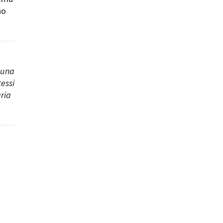
no
 una
ts
tessi
ria