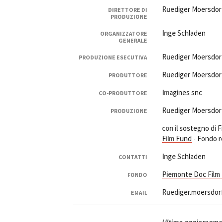
Ruediger Moersdor
DIRETTORE DI
PRODUZIONE
Inge Schladen
ORGANIZZATORE
GENERALE
Ruediger Moersdor
PRODUZIONE ESECUTIVA
Ruediger Moersdor
PRODUTTORE
Imagines snc
CO-PRODUTTORE
Ruediger Moersdor
PRODUZIONE
con il sostegno di
Film Fund
- Fondo r
Inge Schladen
CONTATTI
Piemonte Doc Film
FONDO
Ruediger.moersdor
EMAIL