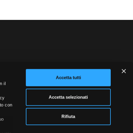
blowing
Credits
Accetta tutti
 il
Accetta selezionati
acy
ito con
Rifiuta
uo