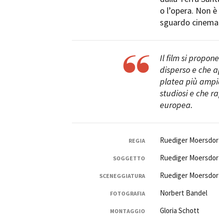
o l’opera. Non è
sguardo cinema
Il film si propo
disperso e che a
Amministrazione trasparente
B
platea più ampia 
studiosi e che 
europea.
Ruediger Moersdor
REGIA
Ruediger Moersdor
SOGGETTO
Ruediger Moersdor
SCENEGGIATURA
Norbert Bandel
FOTOGRAFIA
Gloria Schott
MONTAGGIO