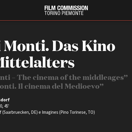
i Monti. Das Kino
ittelalters
nti – The cinema of the middleages”
Monti. Il cinema del Medioevo”
PRODUCTION GUIDE
FESTIV
sdorf
Società di produzione
Internat
0, 45'
Strutture di servizio
Berlinale
 (Saarbruecken, DE) e Imagines (Pino Torinese, TO)
Filmfests
Professionisti
Festival
Attrici-Attori
Biografil
Beginners