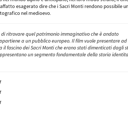
Open Day
 affatto esagerato dire che i Sacri Monti rendono possibile u
Ciak in TOur!
tografico nel medioevo.
ne di ritrovare quel patrimonio immaginativo che è andato
ppartiene a un pubblico europeo. Il film vuole presentare ad
andi e gare
Contatti
Privacy
Cookie policy
Whistleblowing
Credi
il fascino dei Sacri Monti che erano stati dimenticati dagli s
rappresentano un segmento fondamentale della storia identita
f
f
f