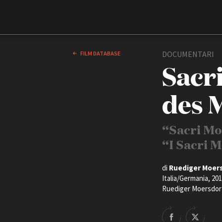
Film Commission
Torino Piemonte
DOCUMENTARI
FILM DATABASE
Sacr
des M
“Sacri Mo
“I Sacri 
ABOUT
di
Ruediger Moer
Chi siamo
Italia/Germania, 201
Storia della Fondazione
Ruediger Moersdorf
Contatti
La sede
Partner