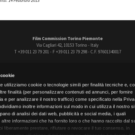
to: 14 Febbraio 2013
Film Commission Torino Piemonte
Via Cagliari 42, 10153 Torino - Italy
T +39 011 23 79 201 - F +39 011 23 79 298 - C.F. 97601340017
trasparente
Bandi e gare
Contatti
Privacy
Cookie policy
Whistle
 cookie
book
Instagram
Youtube
Vimeo
e utilizziamo cookie o tecnologie simili per finalità tecniche e, con
re finalità (per personalizzare contenuti ed annunci, per fornire
ia e per analizzare il nostro traffico) come specificato nella Priv
dividiamo inoltre informazioni sul modo in cui utilizza il nostro s
pano di analisi dei dati web, pubblicità e social media, i quali
Torino
altre informazioni che ha fornito loro o che hanno raccolto dal s
Regione Piemonte
uoi liberamente prestare, rifiutare o revocare il tuo consenso, in