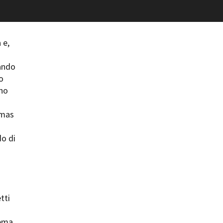
ilm Festival
nternazionale d’Arte
grafica Venezia
 e,
nternational Film Festival
l Cinema di Roma
zando
lm Festival
o
 Donatello
ino
’Argento
olinas
omas
NTI
o di
- Accedi al tuo profilo
 - Nuovo utente
ter
on noi
irocini - Scuola e Lavoro
tti
peratori Economici per
nto lavori in economia
nema