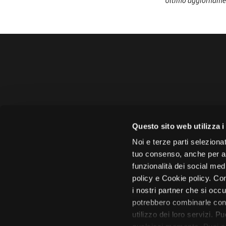
Ultimo aggiornamen
Amministrazione 
Questo sito web utilizza i
Face
Noi e terze parti selezionat
tuo consenso, anche per alt
funzionalità dei social med
policy e Cookie policy. Con
i nostri partner che si occu
Città di 
potrebbero combinarle con 
utilizzo dei loro servizi. P