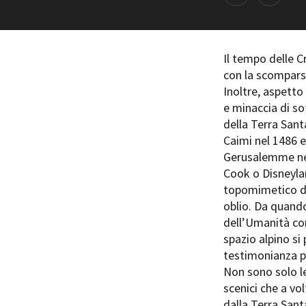
Rete regionale
Bilancio sociale
Amministrazione trasparent
Il tempo delle C
Bandi e gare
con la scomparsa
Sostenibilità ambientale
Inoltre, aspetto
e minaccia di so
SERVIZI
della Terra Sant
Servizi generali
Caimi nel 1486 e
Location scouting
Gerusalemme nel
Spazi nella sede FCTP
Cook o Disneylan
Sala Casting
topomimetico de
Sala Paolo Tenna
oblio. Da quando
dell’Umanità com
FILM FUNDS
spazio alpino si
Piemonte Film Tv Fund
testimonianza pi
Piemonte Film Tv Developm
Non sono solo le
Piemonte Doc Film Fund
scenici che a vo
Short Film Fund
dalla Terra Sant