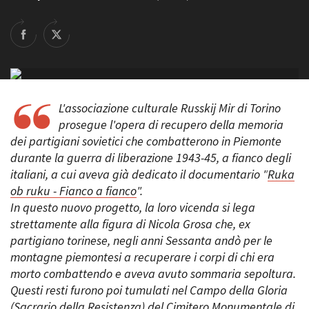
La Grazia - Immagini e
Rete regionale
location della Torino di Paolo
Bilancio sociale
Sorrentino
Amministrazione
Open Day
trasparente
Ciak in TOur!
Bandi e gare
Sostenibilità ambientale
FESTIVAL, MARKETS,
L'associazione culturale Russkij Mir di Torino
AWARDS
prosegue l'opera di recupero della memoria
SERVIZI
International Film Festival
dei partigiani sovietici che combatterono in Piemonte
Servizi generali
Rotterdam
durante la guerra di liberazione 1943-45, a fianco degli
Location scouting
Berlinale Internationalen
Filmfestspiele Berlin
italiani, a cui aveva già dedicato il documentario "
Ruka
Spazi nella sede FCTP
Festival de Cannes
ob ruku - Fianco a fianco
".
Sala Casting
Biografilm Festival - Bio to B
In questo nuovo progetto, la loro vicenda si lega
Sala Paolo Tenna
Industry Days
strettamente alla figura di Nicola Grosa che, ex
Locarno Film Festival
partigiano torinese, negli anni Sessanta andò per le
FILM FUNDS
Mostra Internazionale d’Arte
montagne piemontesi a recuperare i corpi di chi era
Piemonte Film Tv Fund
Cinematografica Venezia
morto combattendo e aveva avuto sommaria sepoltura.
Piemonte Film Tv
Toronto International Film
Development Fund
Questi resti furono poi tumulati nel Campo della Gloria
Festival
Piemonte Doc Film Fund
(Sacrario della Resistenza) del Cimitero Monumentale di
Festa del Cinema di Roma