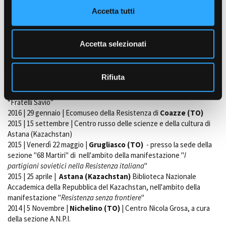
n
Accetta tutti
s
Proiezioni:
e
2018 | 5 maggio |
Osnago (Lecco)
| Circolo ARCI La Lo.Co.
2016 | 15 luglio | Exilles
(Torino)
nell’ambito della rassegna “Erre 70-
n
Accetta selezionati
R come Resistenza”
s
2016 | 22 aprile | Istituto professionale “Plana”
(Torino)
, in
o
occasione della Conferenza multimediale sulla memoria dei caduti
Rifiuta
2016 | 24 aprile |
Alice Castello (VC)
, in occasione della “Festa della
Liberazione in musica”, in collaborazione con la sezione ANPI
“Fratelli Savio”
2016 | 29 gennaio | Ecomuseo della Resistenza di
Coazze (TO)
2015 | 15 settembre | Centro russo delle scienze e della cultura di
Astana (Kazachstan)
2015 | Venerdì 22 maggio |
Grugliasco (TO)
- presso la sede della
sezione "68 Martiri" di nell'ambito della manifestazione "
I
partigiani sovietici nella Resistenza italiana
"
2015 | 25 aprile |
Astana (Kazachstan)
Biblioteca Nazionale
Accademica della Repubblica del Kazachstan, nell'ambito della
manifestazione "
Resistenza senza frontiere
"
2014 | 5 Novembre |
Nichelino (TO)
| Centro Nicola Grosa, a cura
della sezione A.N.P.I.