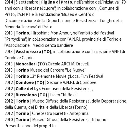
2014 | 5 settembre |
Figline di Prato
, nell’ambito dell’iniziativa "70
anni con la libertà nel cuore", in collaborazione con il Comune di
Prato, l’A.N.P.I. e la Fondazione 'Museo e Centro di
Documentazione della Deportazione e Resistenza - Luoghi della
Memoria Toscana' di Prato
2013 |
Torino
, Hiroshima Mon Amour, nell'ambito del festival
"Partycilina", in collaborazione con l'A.N.P.I. provinciale di Torino e
l'Associazione "Medici senza bandiere
2013 |
Vaccherezza (TO)
, in collaborazione con la sezione ANPI di
Condove Caprie
2013 |
Moncalieri (TO)
Circolo ARCI M. Dravelli
2013 |
Torino
Museo del Carcere "Le Nuove"
2013 |
Torino
13° Piemonte Movie gLocal Film Festival
2012 |
Condove (TO)
| Sezione A.N.P.I. di Condove
2012 |
Colle del Lys
Ecomuseo della Resistenza,
2012 |
Bussoleno (TO)
| Liceo "N. Rosa"
2012 |
Torino
| Museo Diffuso della Resistenza, della Deportazione,
della Guerra, dei Diritti e della Libertà (Torino)
2012 |
Torino
| Cineteatro Baretti - Anteprima.
2010 |
Torino
| Museo Diffuso della Resistenza di Torino -
Presentazione del progetto