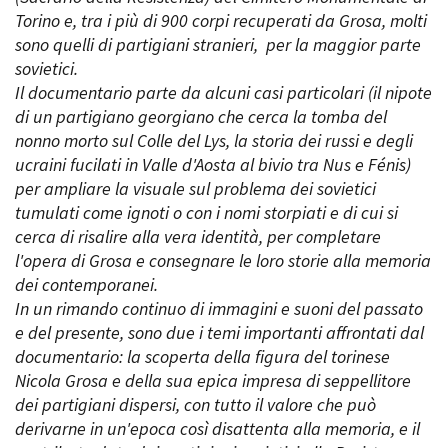
Short Film Fund
Torino e, tra i più di 900 corpi recuperati da Grosa, molti
Torino Film Festival
sono quelli di partigiani stranieri, per la maggior parte
David di Donatello
PRODUCTION GUIDE
sovietici.
Nastri d’Argento
Società di produzione
Il documentario parte da alcuni casi particolari (il nipote
Premio Solinas
Strutture di servizio
di un partigiano georgiano che cerca la tomba del
Professionisti
nonno morto sul Colle del Lys, la storia dei russi e degli
STRUMENTI
Attrici-Attori
ucraini fucilati in Valle d'Aosta al bivio tra Nus e Fénis)
Location - Accedi al tuo
Beginners
profilo
per ampliare la visuale sul problema dei sovietici
Location - Nuovo utente
tumulati come ignoti o con i nomi storpiati e di cui si
LOCATION GUIDE
Newsletter
cerca di risalire alla vera identità, per completare
Lavora con noi
l'opera di Grosa e consegnare le loro storie alla memoria
FILM DATABASE
Stage - Tirocini - Scuola e
dei contemporanei.
Lavoro
In un rimando continuo di immagini e suoni del passato
Elenco Operatori Economici
BOOK DATABASE
e del presente, sono due i temi importanti affrontati dal
per affidamento lavori in
documentario: la scoperta della figura del torinese
economia
NEWS
Nicola Grosa e della sua epica impresa di seppellitore
dei partigiani dispersi, con tutto il valore che può
CASTING
derivarne in un'epoca così disattenta alla memoria, e il