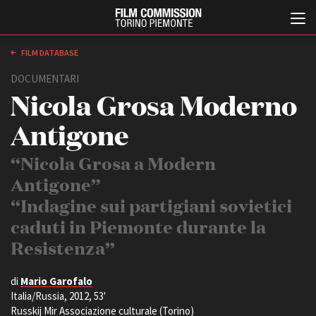
FILM DATABASE
DOCUMENTARI
Nicola Grosa Moderno
Antigone
“Nicola Grosa a Modern
Antigone”
Italiano
English
“Indagine sui partigiani sovietici
caduti in Piemonte durante la
ABOUT
EVENTI, SPECIALI
Resistenza”
Chi siamo
Anteprime in Piemonte
Storia della Fondazione
TFI Torino Film Industry -
Production Days
Contatti
di
Mario Garofalo
Avenue Cove - Erasmus +
La sede
Italia/Russia, 2012, 53'
Guarda che storia!
Russkij Mir Associazione culturale (Torino)
Partner