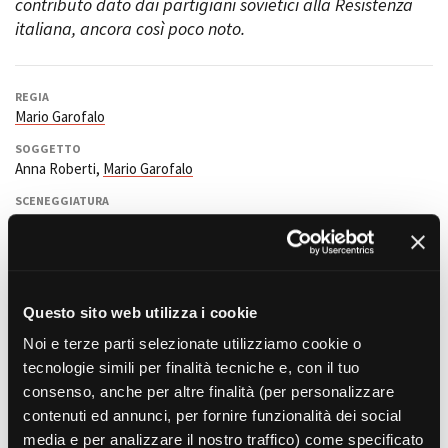
contributo dato dai partigiani sovietici alla Resistenza
italiana, ancora così poco noto.
Amministrazione trasparente
Bandi e gare
REGIA
Mario Garofalo
Contatti
Privacy
SOGGETTO
Cookie policy
Anna Roberti,
Mario Garofalo
Whistleblowing
SCENEGGIATURA
Credits
Anna Roberti,
Mario Garofalo
MONTAGGIO
Mario Garofalo
ALTRI CREDITS
Questo sito web utilizza i cookie
Giuseppe Gadaleta, Gianni Neri (Post-produzione); Anna Roberti,
Noi e terze parti selezionate utilizziamo cookie o
Anna Catellani (Ricerche storiche); Alessia Contri, Ingrid Masier,
Elisa Purpura (Assistenti alle riprese)
tecnologie simili per finalità tecniche e, con il tuo
consenso, anche per altre finalità (per personalizzare
INTERPRETI
contenuti ed annunci, per fornire funzionalità dei social
Gocha Bagagoshvili, Luciano Boccalatte, Guido Carbi, Anna
Catellani, Anna Cisero Dati, Giovanni De Luna, Marcella Grosa,
media e per analizzare il nostro traffico) come specificato