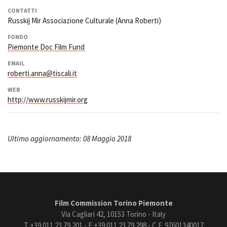
CONTATTI
Russkij Mir Associazione Culturale (Anna Roberti)
FONDO
Piemonte Doc Film Fund
EMAIL
roberti.anna@tiscali.it
WEB
http://www.russkijmir.org
Ultimo aggiornamento: 08 Maggio 2018
Film Commission Torino Piemonte
Via Cagliari 42, 10153 Torino - Italy
T +39 011 23 79 201 - F +39 011 23 79 298 - C.F. 97601340017