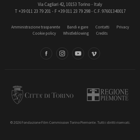
Via Cagliari 42, 10153 Torino - Italy
T +39 011 23 79 201 - F +39 011 23 79 298 - C.F. 97601340017
Amministrazione trasparente
Bandi e gare
Contatti
Privacy
Cookie policy
Whistleblowing
Credits
book
Instagram
Youtube
Vimeo
Torino
Regione Piemonte
© 2026 Fondazione Film Commission Torino Piemonte. Tutti i diritti riservati.