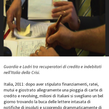
La Grazia - Immagini e
Rete regionale
location della Torino di Paolo
Bilancio sociale
Sorrentino
Amministrazione
Open Day
trasparente
Ciak in TOur!
Bandi e gare
Sostenibilità ambientale
FESTIVAL, MARKETS,
AWARDS
SERVIZI
International Film Festival
Servizi generali
Rotterdam
Location scouting
Berlinale Internationalen
Filmfestspiele Berlin
Spazi nella sede FCTP
Festival de Cannes
Guardia e Ladri tra recuperatori di credito e indebitati
Sala Casting
Biografilm Festival - Bio to B
nell’Italia della Crisi.
Sala Paolo Tenna
Industry Days
Locarno Film Festival
Italia, 2011: dopo aver stipulato finanziamenti, ratei,
FILM FUNDS
Mostra Internazionale d’Arte
mutui e giostrato allegramente una pioggia di carte di
Piemonte Film Tv Fund
Cinematografica Venezia
credito e revolving, milioni di Italiani si svegliano un bel
Piemonte Film Tv
Toronto International Film
Development Fund
giorno trovando la buca delle lettere intasata di
Festival
Piemonte Doc Film Fund
notifiche di insoluti e scoprendo drammaticamente di
Festa del Cinema di Roma