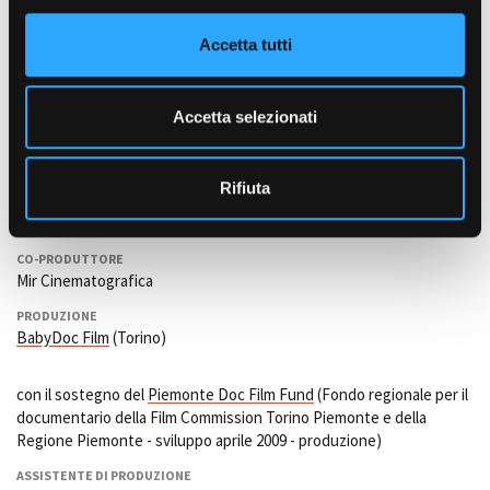
o
Marco Ciriello
n
Accetta tutti
s
INTERPRETI
Gianpaolo Luzzi, Paolo Degan, Paola F., Fabio T., Mario L.
e
n
Accetta selezionati
PRODUZIONE ESECUTIVA
s
Francesca Frigo, Francesco Virga
o
PRODUTTORE
Rifiuta
Francesca Frigo, Enrico Giovannone, Andrea Parena, Gianfilippo
Pedote, Francesco Virga
CO-PRODUTTORE
Mir Cinematografica
PRODUZIONE
BabyDoc Film
(Torino)
con il sostegno del
Piemonte Doc Film Fund
(Fondo regionale per il
documentario della Film Commission Torino Piemonte e della
Regione Piemonte - sviluppo aprile 2009 - produzione)
ASSISTENTE DI PRODUZIONE