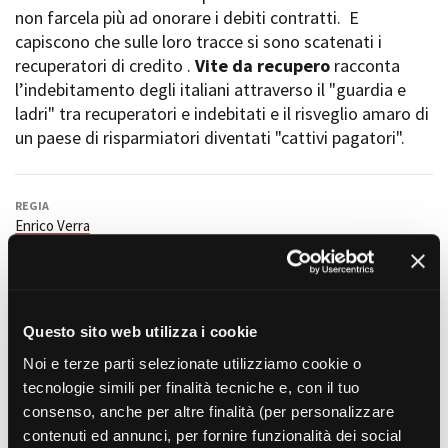
Short Film Fund
non farcela più ad onorare i debiti contratti. E
Torino Film Festival
capiscono che sulle loro tracce si sono scatenati i
David di Donatello
PRODUCTION GUIDE
recuperatori di credito .
Vite da recupero
racconta
Nastri d’Argento
Società di produzione
l’indebitamento degli italiani attraverso il "guardia e
Premio Solinas
Strutture di servizio
ladri" tra recuperatori e indebitati e il risveglio amaro di
Professionisti
un paese di risparmiatori diventati "cattivi pagatori".
STRUMENTI
Attrici-Attori
Location - Accedi al tuo
Beginners
profilo
Location - Nuovo utente
REGIA
Enrico Verra
LOCATION GUIDE
Newsletter
Lavora con noi
SOGGETTO
Enrico Verra
FILM DATABASE
Stage - Tirocini - Scuola e
Lavoro
SCENEGGIATURA
Elenco Operatori Economici
BOOK DATABASE
Enrico Verra
in collaborazione con Annalisa Schillaci
Questo sito web utilizza i cookie
per affidamento lavori in
economia
FOTOGRAFIA
Noi e terze parti selezionate utilizziamo cookie o
NEWS
Andrea Parena
tecnologie simili per finalità tecniche e, con il tuo
consenso, anche per altre finalità (per personalizzare
MONTAGGIO
CASTING
Enrico Giovannone
contenuti ed annunci, per fornire funzionalità dei social