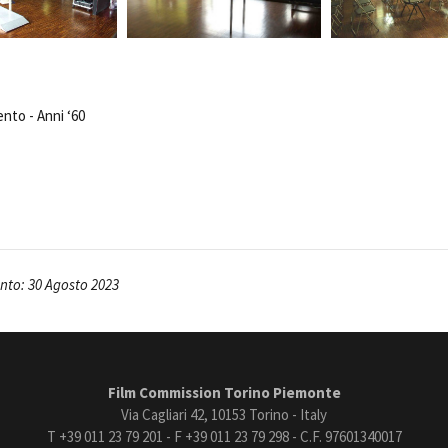
to - Anni ‘60
to: 30 Agosto 2023
Film Commission Torino Piemonte
Via Cagliari 42, 10153 Torino - Italy
T +39 011 23 79 201 - F +39 011 23 79 298 - C.F. 97601340017