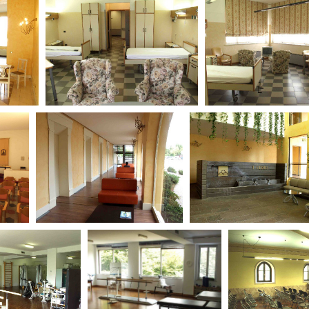
Open Day
Ciak in TOur!
andi e gare
Contatti
Privacy
Cookie policy
Whistleblowing
Credi