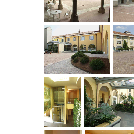
Rete regionale
Bilancio sociale
Amministrazione trasparent
Bandi e gare
Sostenibilità ambientale
SERVIZI
Servizi generali
Location scouting
Spazi nella sede FCTP
Sala Casting
Sala Paolo Tenna
FILM FUNDS
Piemonte Film Tv Fund
Piemonte Film Tv Developm
Piemonte Doc Film Fund
Short Film Fund