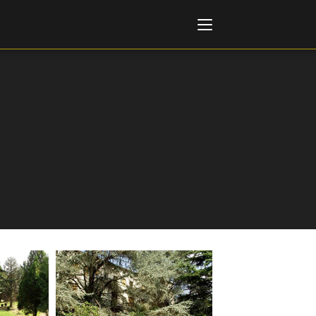
Italiano
English
AL, MARKETS, AWARDS
ional Film Festival Rotterdam
 Internationalen
piele Berlin
 de Cannes
m Festival - Bio to B Industry