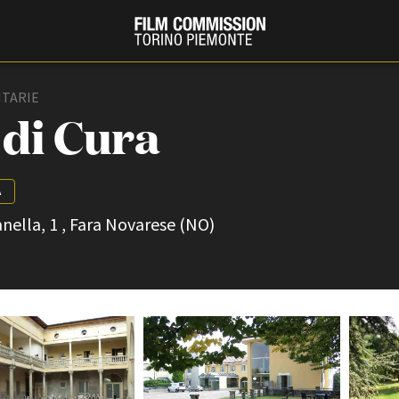
ITARIE
 di Cura
A
ella, 1 , Fara Novarese (NO)
PRODUCTION GUIDE
FESTIV
Società di produzione
Internat
Strutture di servizio
Berlinale
Filmfests
Professionisti
Festival
Attrici-Attori
Biografil
Beginners