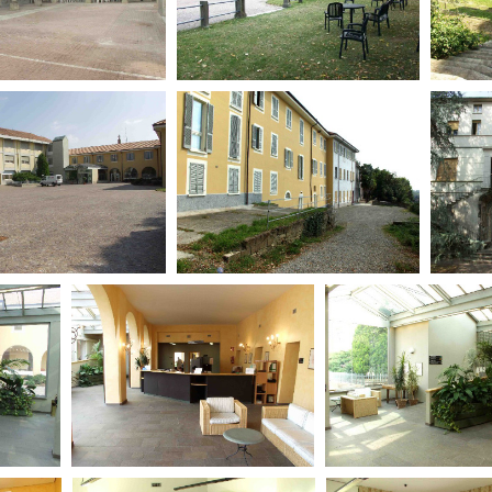
Days
Locarno F
LOCATION GUIDE
Mostra I
e
Cinemato
FILM DATABASE
Toronto I
Festa de
BOOK DATABASE
Torino Fi
David di
NEWS
Nastri d
Premio S
CASTING
STRUME
EVENTI, SPECIALI
Location 
Anteprime in Piemonte
Location
TFI Torino Film Industry - Production
Newslet
Days
Lavora c
Avenue Cove - Erasmus +
ent Fund
Stage - T
Guarda che storia!
Elenco O
La Grazia - Immagini e location della
affidame
Torino di Paolo Sorrentino