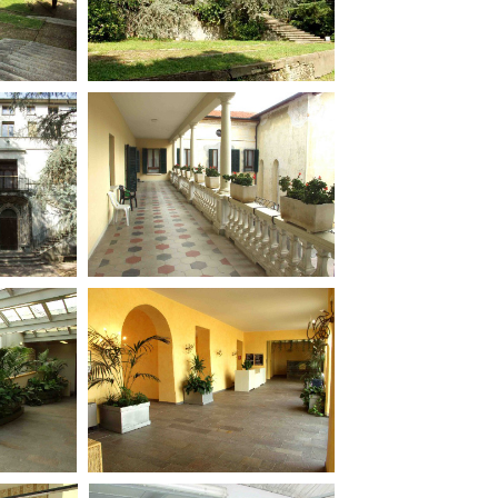
ilm Festival
nternazionale d’Arte
grafica Venezia
nternational Film Festival
l Cinema di Roma
lm Festival
 Donatello
’Argento
olinas
NTI
- Accedi al tuo profilo
 - Nuovo utente
ter
on noi
irocini - Scuola e Lavoro
peratori Economici per
nto lavori in economia