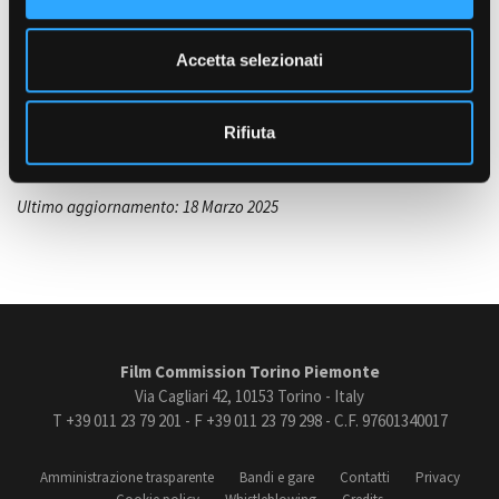
Romanico
e
ASPETTO E CONDIZIONE
n
Accetta selezionati
Ristrutturato
s
Amministrazione trasparente
LOCALIZZAZIONE
o
Bandi e gare
Torino e provincia
Contatti
Rifiuta
Privacy
Cookie policy
Ultimo aggiornamento: 18 Marzo 2025
Whistleblowing
Credits
Film Commission Torino Piemonte
Via Cagliari 42, 10153 Torino - Italy
T +39 011 23 79 201 - F +39 011 23 79 298 - C.F. 97601340017
Amministrazione trasparente
Bandi e gare
Contatti
Privacy