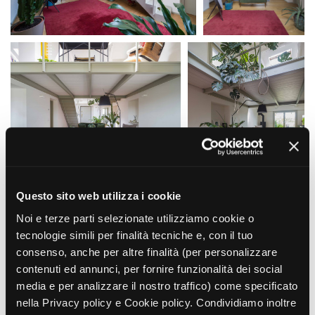
La Grazia - Immagini e
Rete regionale
location della Torino di Paolo
Bilancio sociale
Sorrentino
Amministrazione
Open Day
trasparente
Ciak in TOur!
Bandi e gare
Sostenibilità ambientale
FESTIVAL, MARKETS,
AWARDS
SERVIZI
International Film Festival
Servizi generali
Rotterdam
Location scouting
Berlinale Internationalen
Filmfestspiele Berlin
Spazi nella sede FCTP
Festival de Cannes
Sala Casting
Questo sito web utilizza i cookie
Biografilm Festival - Bio to B
Sala Paolo Tenna
Noi e terze parti selezionate utilizziamo cookie o
Industry Days
tecnologie simili per finalità tecniche e, con il tuo
Locarno Film Festival
FILM FUNDS
consenso, anche per altre finalità (per personalizzare
Mostra Internazionale d’Arte
Piemonte Film Tv Fund
Cinematografica Venezia
contenuti ed annunci, per fornire funzionalità dei social
Piemonte Film Tv
Toronto International Film
media e per analizzare il nostro traffico) come specificato
Development Fund
Festival
nella Privacy policy e Cookie policy. Condividiamo inoltre
Piemonte Doc Film Fund
Festa del Cinema di Roma