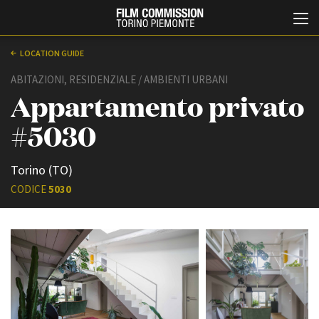
LOCATION GUIDE
ABITAZIONI, RESIDENZIALE / AMBIENTI URBANI
Appartamento privato
#5030
Torino (TO)
Italiano
English
CODICE
5030
ABOUT
EVENTI, SPECIALI
Chi siamo
Anteprime in Piemonte
Storia della Fondazione
TFI Torino Film Industry -
Production Days
Contatti
Avenue Cove - Erasmus +
La sede
Guarda che storia!
Partner