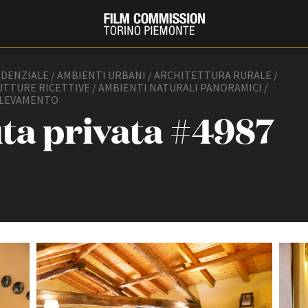
IDENZIALE / AMBIENTI URBANI / ARCHITETTURA RURALE /
UTTURE RICETTIVE / AMBIENTI NATURALI PANORAMICI /
LLEVAMENTO
ta privata #4987
PRODUCTION GUIDE
FESTIV
Società di produzione
Internat
Strutture di servizio
Berlinale
Filmfests
Professionisti
Festival
Attrici-Attori
Biografil
Beginners