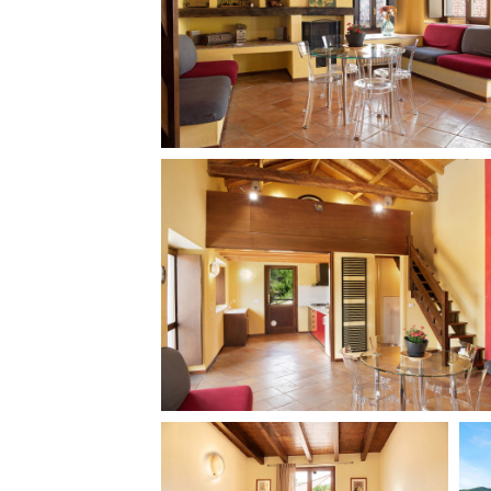
Rete regionale
Bilancio sociale
Amministrazione trasparent
Bandi e gare
Sostenibilità ambientale
SERVIZI
Servizi generali
Location scouting
Spazi nella sede FCTP
Sala Casting
Sala Paolo Tenna
FILM FUNDS
Piemonte Film Tv Fund
Piemonte Film Tv Developm
Piemonte Doc Film Fund
Short Film Fund