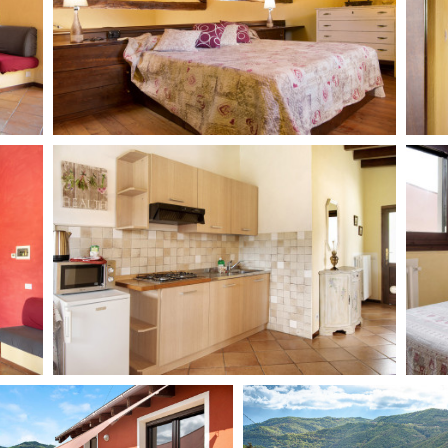
Days
Locarno F
LOCATION GUIDE
Mostra I
e
Cinemato
FILM DATABASE
Toronto I
Festa de
BOOK DATABASE
Torino Fi
David di
NEWS
Nastri d
Premio S
CASTING
STRUME
EVENTI, SPECIALI
Location 
Anteprime in Piemonte
Location
TFI Torino Film Industry - Production
Newslet
Days
Lavora c
Avenue Cove - Erasmus +
ent Fund
Stage - T
Guarda che storia!
Elenco O
La Grazia - Immagini e location della
affidame
Torino di Paolo Sorrentino