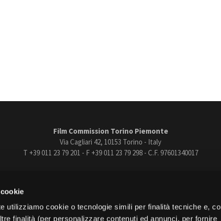
Film Commission Torino Piemonte
Via Cagliari 42, 10153 Torino - Italy
T +39 011 23 79 201 - F +39 011 23 79 298 - C.F. 97601340017
trasparente
Bandi e gare
Contatti
Privacy
Cookie policy
Whistle
 cookie
book
Instagram
Youtube
Vimeo
e utilizziamo cookie o tecnologie simili per finalità tecniche e, con
re finalità (per personalizzare contenuti ed annunci, per fornire