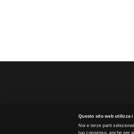
Amministrazione 
Questo sito web utilizza i
Face
Noi e terze parti selezionat
tuo consenso, anche per alt