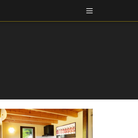
Italiano
English
AL, MARKETS, AWARDS
ional Film Festival Rotterdam
 Internationalen
piele Berlin
 de Cannes
m Festival - Bio to B Industry