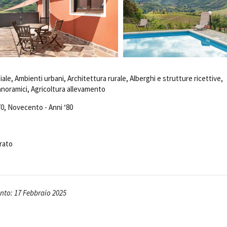
Open Day
Ciak in TOur!
andi e gare
Contatti
Privacy
Cookie policy
Whistleblowing
Credi
iale, Ambienti urbani, Architettura rurale, Alberghi e strutture ricettive,
anoramici, Agricoltura allevamento
0, Novecento - Anni ‘80
rato
to: 17 Febbraio 2025