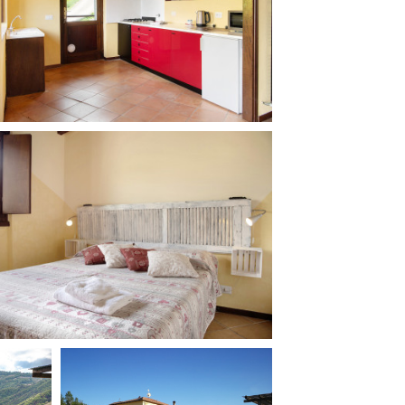
ilm Festival
nternazionale d’Arte
grafica Venezia
nternational Film Festival
l Cinema di Roma
lm Festival
 Donatello
’Argento
olinas
NTI
- Accedi al tuo profilo
 - Nuovo utente
ter
on noi
irocini - Scuola e Lavoro
peratori Economici per
nto lavori in economia