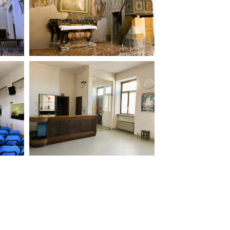
ilm Festival
nternazionale d’Arte
grafica Venezia
nternational Film Festival
l Cinema di Roma
lm Festival
 Donatello
’Argento
olinas
NTI
- Accedi al tuo profilo
 - Nuovo utente
ter
on noi
irocini - Scuola e Lavoro
peratori Economici per
nto lavori in economia