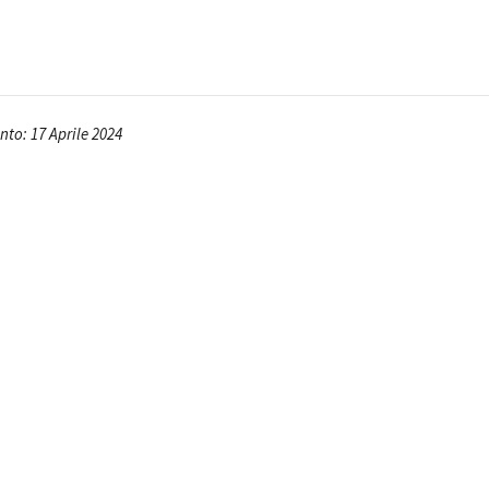
Open Day
Ciak in TOur!
to: 17 Aprile 2024
andi e gare
Contatti
Privacy
Cookie policy
Whistleblowing
Credi