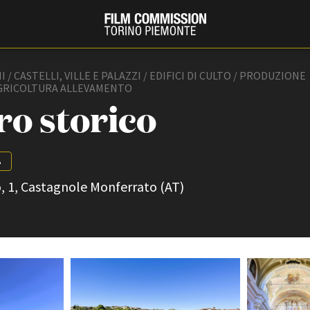
/ CASTELLI, VILLE E PALAZZI / EDIFICI DI CULTO / PRODUZIONE
AGRICOLTURA ALLEVAMENTO
ro storico
A
, 1, Castagnole Monferrato (AT)
PRODUCTION GUIDE
FESTIV
Società di produzione
Internat
Strutture di servizio
Berlinale
Filmfests
Professionisti
Festival
Attrici-Attori
Biografil
Beginners