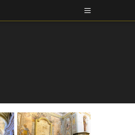
Italiano
English
AL, MARKETS, AWARDS
ional Film Festival Rotterdam
 Internationalen
piele Berlin
 de Cannes
m Festival - Bio to B Industry