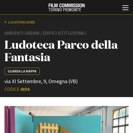
LOCATION GUIDE
AMBIENTI URBANI / EDIFICI ISTITUZIONALI
Ludoteca Parco della
Fantasia
GUARDA LA MAPPA
Italiano
English
via XI Settembre, 9, Omegna (VB)
CODICE
4856
ABOUT
EVENTI, SPECIALI
Chi siamo
Anteprime in Piemonte
Storia della Fondazione
TFI Torino Film Industry -
Production Days
Contatti
Avenue Cove - Erasmus +
La sede
Guarda che storia!
Partner