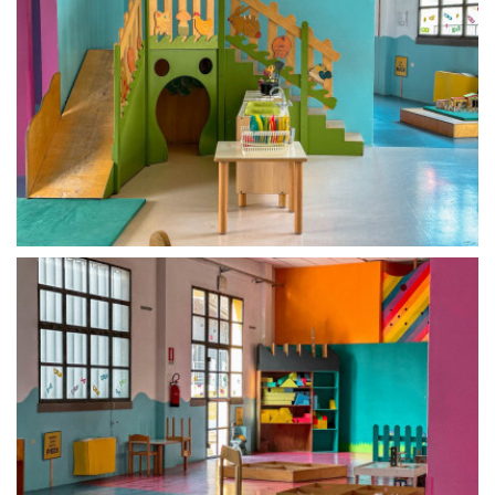
La Grazia - Immagini e
Rete regionale
location della Torino di Paolo
Bilancio sociale
Sorrentino
Amministrazione
Open Day
trasparente
Ciak in TOur!
Bandi e gare
Sostenibilità ambientale
FESTIVAL, MARKETS,
AWARDS
SERVIZI
International Film Festival
Servizi generali
Rotterdam
Location scouting
Berlinale Internationalen
Filmfestspiele Berlin
Spazi nella sede FCTP
Festival de Cannes
Sala Casting
Biografilm Festival - Bio to B
Sala Paolo Tenna
Industry Days
Locarno Film Festival
FILM FUNDS
Mostra Internazionale d’Arte
Piemonte Film Tv Fund
Cinematografica Venezia
Piemonte Film Tv
Toronto International Film
Development Fund
Festival
Piemonte Doc Film Fund
Festa del Cinema di Roma