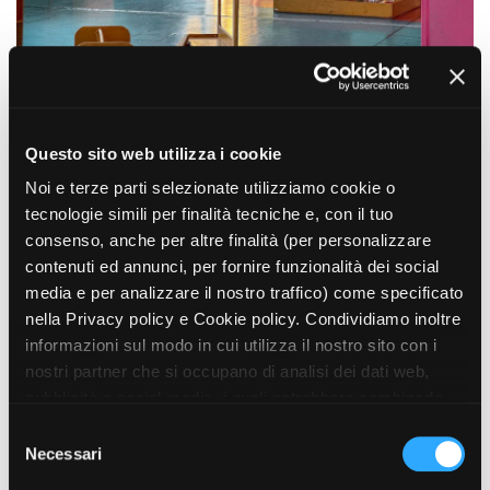
Short Film Fund
Torino Film Festival
David di Donatello
PRODUCTION GUIDE
Nastri d’Argento
Società di produzione
Premio Solinas
Strutture di servizio
Professionisti
Questo sito web utilizza i cookie
STRUMENTI
Attrici-Attori
Location - Accedi al tuo
Noi e terze parti selezionate utilizziamo cookie o
Beginners
profilo
tecnologie simili per finalità tecniche e, con il tuo
Location - Nuovo utente
consenso, anche per altre finalità (per personalizzare
LOCATION GUIDE
Newsletter
contenuti ed annunci, per fornire funzionalità dei social
Lavora con noi
media e per analizzare il nostro traffico) come specificato
FILM DATABASE
Stage - Tirocini - Scuola e
nella Privacy policy e Cookie policy. Condividiamo inoltre
Lavoro
informazioni sul modo in cui utilizza il nostro sito con i
Elenco Operatori Economici
BOOK DATABASE
per affidamento lavori in
nostri partner che si occupano di analisi dei dati web,
economia
pubblicità e social media, i quali potrebbero combinarle
NEWS
con altre informazioni che ha fornito loro o che hanno
S
raccolto dal suo utilizzo dei loro servizi. Puoi liberamente
Necessari
e
CASTING
prestare, rifiutare o revocare il tuo consenso, in qualsiasi
l