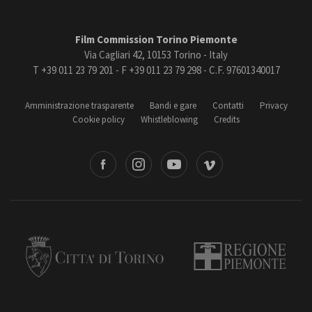
Film Commission Torino Piemonte
Via Cagliari 42, 10153 Torino - Italy
T +39 011 23 79 201 - F +39 011 23 79 298 - C.F. 97601340017
Amministrazione trasparente
Bandi e gare
Contatti
Privacy
Cookie policy
Whistleblowing
Credits
book
Instagram
Youtube
Vimeo
Torino
Regione Piemonte