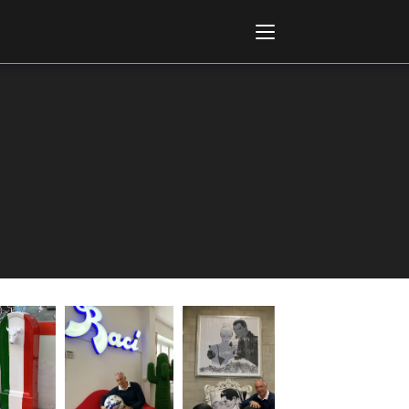
Italiano
English
AL, MARKETS, AWARDS
ional Film Festival Rotterdam
 Internationalen
piele Berlin
 de Cannes
m Festival - Bio to B Industry