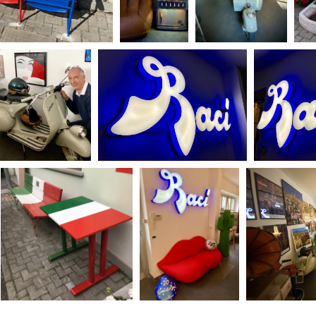
Days
Locarno F
LOCATION GUIDE
Mostra I
e
Cinemato
FILM DATABASE
Toronto I
Festa de
BOOK DATABASE
Torino Fi
David di
NEWS
Nastri d
Premio S
CASTING
STRUME
EVENTI, SPECIALI
Location 
Anteprime in Piemonte
Location
TFI Torino Film Industry - Production
Newslet
Days
Lavora c
Avenue Cove - Erasmus +
ent Fund
Stage - T
Guarda che storia!
Elenco O
La Grazia - Immagini e location della
affidame
Torino di Paolo Sorrentino