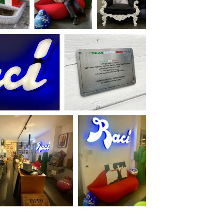
ilm Festival
nternazionale d’Arte
grafica Venezia
nternational Film Festival
l Cinema di Roma
lm Festival
 Donatello
’Argento
olinas
NTI
- Accedi al tuo profilo
 - Nuovo utente
ter
on noi
irocini - Scuola e Lavoro
peratori Economici per
nto lavori in economia