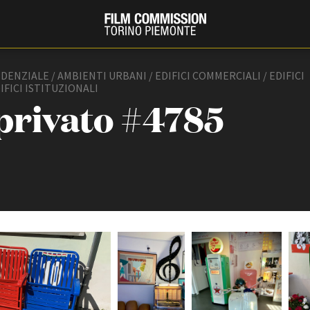
IDENZIALE / AMBIENTI URBANI / EDIFICI COMMERCIALI / EDIFICI
IFICI ISTITUZIONALI
 privato #4785
PRODUCTION GUIDE
FESTIV
Società di produzione
Internat
Strutture di servizio
Berlinale
Filmfests
Professionisti
Festival
Attrici-Attori
Biografil
Beginners