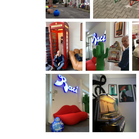
Rete regionale
Bilancio sociale
Amministrazione trasparent
Bandi e gare
Sostenibilità ambientale
SERVIZI
Servizi generali
Location scouting
Spazi nella sede FCTP
Sala Casting
Sala Paolo Tenna
FILM FUNDS
Piemonte Film Tv Fund
Piemonte Film Tv Developm
Piemonte Doc Film Fund
Short Film Fund