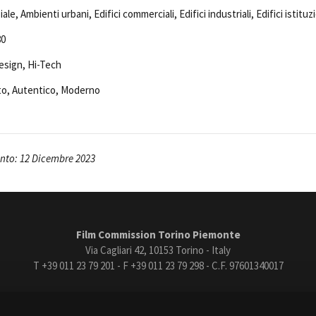
Open Day
ale, Ambienti urbani, Edifici commerciali, Edifici industriali, Edifici istituzi
Ciak in TOur!
80
sign, Hi-Tech
ato, Autentico, Moderno
andi e gare
Contatti
Privacy
Cookie policy
Whistleblowing
Credi
nto: 12 Dicembre 2023
Film Commission Torino Piemonte
Via Cagliari 42, 10153 Torino - Italy
T +39 011 23 79 201 - F +39 011 23 79 298 - C.F. 97601340017
trasparente
Bandi e gare
Contatti
Privacy
Cookie policy
Whistle