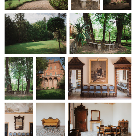
Amministrazione trasparente
Bandi e gare
Contatti
Privacy
Cookie policy
Whistleblowing
Credits