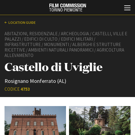
LOCATION GUIDE
ABITAZIONI, RESIDENZIALE / ARCHEOLOGIA / CASTELLI, VILLE E
PALAZZI / EDIFICI DI CULTO / EDIFICI MILITARI /
INFRASTRUTTURE / MONUMENTI / ALBERGHI E STRUTTURE
RICETTIVE / AMBIENTI NATURALI PANORAMICI / AGRICOLTURA
ALLEVAMENTO
Castello di Uviglie
Italiano
English
Rosignano Monferrato (AL)
CODICE
4753
ABOUT
EVENTI, SPECIALI
Chi siamo
Anteprime in Piemonte
Storia della Fondazione
TFI Torino Film Industry -
Production Days
Contatti
Avenue Cove - Erasmus +
La sede
Guarda che storia!
Partner