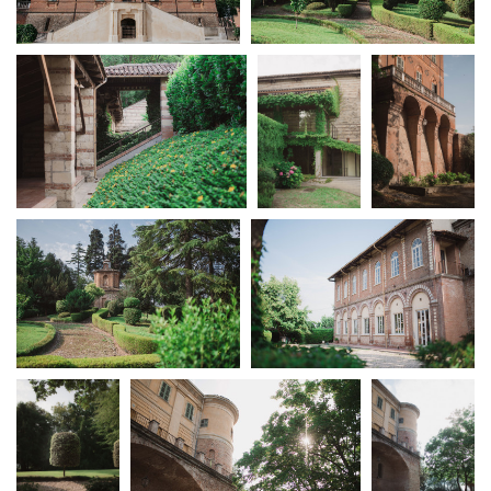
La Grazia - Immagini e
Rete regionale
location della Torino di Paolo
Bilancio sociale
Sorrentino
Amministrazione
Open Day
trasparente
Ciak in TOur!
Bandi e gare
Sostenibilità ambientale
FESTIVAL, MARKETS,
AWARDS
SERVIZI
International Film Festival
Servizi generali
Rotterdam
Location scouting
Berlinale Internationalen
Filmfestspiele Berlin
Spazi nella sede FCTP
Festival de Cannes
Sala Casting
Biografilm Festival - Bio to B
Sala Paolo Tenna
Industry Days
Locarno Film Festival
FILM FUNDS
Mostra Internazionale d’Arte
Piemonte Film Tv Fund
Cinematografica Venezia
Piemonte Film Tv
Toronto International Film
Development Fund
Festival
Piemonte Doc Film Fund
Festa del Cinema di Roma