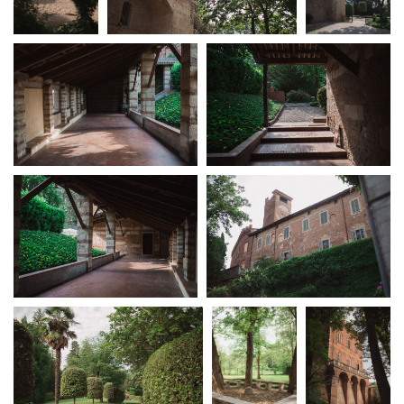
Short Film Fund
Torino Film Festival
David di Donatello
PRODUCTION GUIDE
Nastri d’Argento
Società di produzione
Premio Solinas
Strutture di servizio
Professionisti
STRUMENTI
Attrici-Attori
Location - Accedi al tuo
Beginners
profilo
Location - Nuovo utente
LOCATION GUIDE
Newsletter
Lavora con noi
FILM DATABASE
Stage - Tirocini - Scuola e
Lavoro
Elenco Operatori Economici
BOOK DATABASE
per affidamento lavori in
economia
NEWS
CASTING