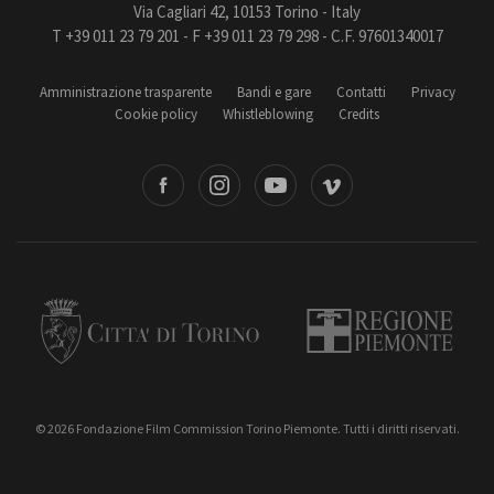
Via Cagliari 42, 10153 Torino - Italy
T +39 011 23 79 201 - F +39 011 23 79 298 - C.F. 97601340017
Amministrazione trasparente
Bandi e gare
Contatti
Privacy
Cookie policy
Whistleblowing
Credits
book
Instagram
Youtube
Vimeo
Torino
Regione Piemonte
© 2026 Fondazione Film Commission Torino Piemonte. Tutti i diritti riservati.