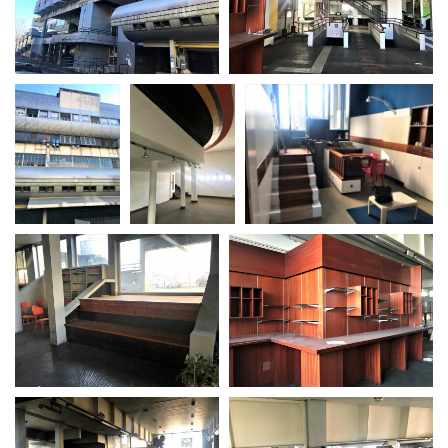
La Grazia - Immagini e
Rete regionale
location della Torino di Paolo
Bilancio sociale
Sorrentino
Amministrazione
Open Day
trasparente
Ciak in TOur!
Bandi e gare
Sostenibilità ambientale
FESTIVAL, MARKETS,
AWARDS
SERVIZI
International Film Festival
Servizi generali
Rotterdam
Location scouting
Berlinale Internationalen
Filmfestspiele Berlin
Spazi nella sede FCTP
Festival de Cannes
Sala Casting
Biografilm Festival - Bio to B
Sala Paolo Tenna
Industry Days
Locarno Film Festival
FILM FUNDS
Mostra Internazionale d’Arte
Piemonte Film Tv Fund
Cinematografica Venezia
Piemonte Film Tv
Toronto International Film
Development Fund
Festival
Piemonte Doc Film Fund
Festa del Cinema di Roma