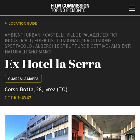
LOCATION GUIDE
AMBIENTI URBANI / CASTELLI, VILLE E PALAZZI / EDIFICI
INDUSTRIALI / EDIFICI ISTITUZIONALI / PRODUZIONE
SPETTACOLO / ALBERGHI E STRUTTURE RICETTIVE / AMBIENTI
NATURALI PANORAMICI
Ex Hotel la Serra
GUARDA LA MAPPA
Italiano
English
Corso Botta, 28, Ivrea (TO)
CODICE
4347
ABOUT
EVENTI, SPECIALI
Chi siamo
Anteprime in Piemonte
Storia della Fondazione
TFI Torino Film Industry -
Production Days
Contatti
Avenue Cove - Erasmus +
La sede
Guarda che storia!
Partner