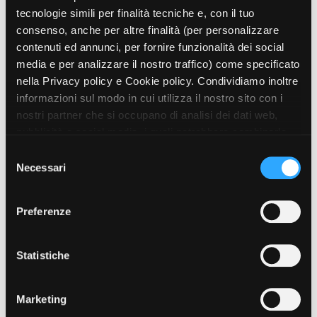
tecnologie simili per finalità tecniche e, con il tuo
consenso, anche per altre finalità (per personalizzare
contenuti ed annunci, per fornire funzionalità dei social
Amministrazione trasparente
media e per analizzare il nostro traffico) come specificato
Bandi e gare
nella Privacy policy e Cookie policy. Condividiamo inoltre
Contatti
informazioni sul modo in cui utilizza il nostro sito con i
Privacy
nostri partner che si occupano di analisi dei dati web,
Cookie policy
pubblicità e social media, i quali potrebbero combinarle
Whistleblowing
Credits
con altre informazioni che ha fornito loro o che hanno
S
raccolto dal suo utilizzo dei loro servizi. Puoi liberamente
Necessari
e
prestare, rifiutare o revocare il tuo consenso, in qualsiasi
l
momento. Puoi acconsentire all’utilizzo di tali tecnologie
e
Preferenze
utilizzando il pulsante “Accetta tutto”. Chiudendo questa
z
informativa, continui senza accettare.
i
o
Statistiche
n
e
Marketing
d