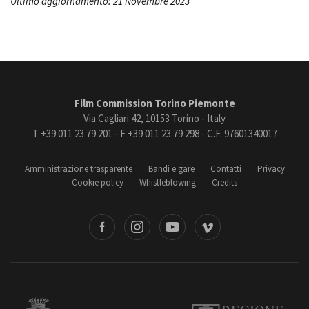
Ultimo aggiornamento: 21 Novembre 2023
Film Commission Torino Piemonte
Via Cagliari 42, 10153 Torino - Italy
T +39 011 23 79 201 - F +39 011 23 79 298 - C.F. 97601340017
Amministrazione trasparente
Bandi e gare
Contatti
Privacy
Cookie policy
Whistleblowing
Credits
book
Instagram
Youtube
Vimeo
Torino