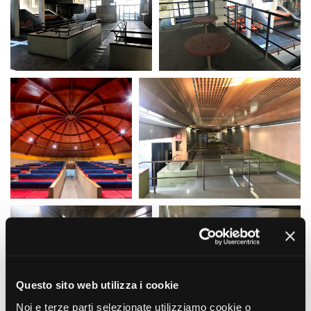
Short Film Fund
Torino Film Festival
David di Donatello
PRODUCTION GUIDE
Nastri d’Argento
Società di produzione
Premio Solinas
Strutture di servizio
Professionisti
STRUMENTI
Attrici-Attori
Location - Accedi al tuo
Beginners
profilo
Location - Nuovo utente
LOCATION GUIDE
Newsletter
Lavora con noi
FILM DATABASE
Stage - Tirocini - Scuola e
Lavoro
Elenco Operatori Economici
BOOK DATABASE
per affidamento lavori in
economia
NEWS
Questo sito web utilizza i cookie
CASTING
Noi e terze parti selezionate utilizziamo cookie o