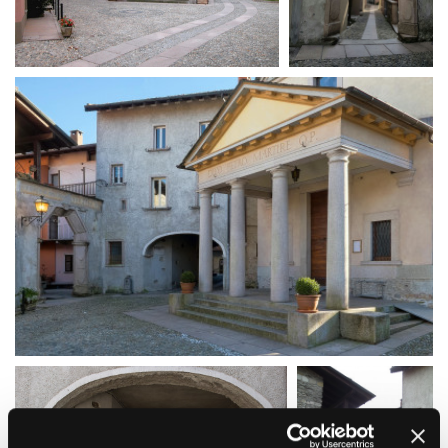
La Grazia - Immagini e
Rete regionale
location della Torino di Paolo
Bilancio sociale
Sorrentino
Amministrazione
Open Day
trasparente
Ciak in TOur!
Bandi e gare
Sostenibilità ambientale
FESTIVAL, MARKETS,
AWARDS
SERVIZI
International Film Festival
Servizi generali
Rotterdam
Location scouting
Berlinale Internationalen
Filmfestspiele Berlin
Spazi nella sede FCTP
Festival de Cannes
Sala Casting
Biografilm Festival - Bio to B
Sala Paolo Tenna
Industry Days
Locarno Film Festival
FILM FUNDS
Mostra Internazionale d’Arte
Piemonte Film Tv Fund
Cinematografica Venezia
Piemonte Film Tv
Toronto International Film
Development Fund
Festival
Piemonte Doc Film Fund
Festa del Cinema di Roma