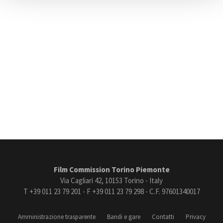
Film Commission Torino Piemonte
Via Cagliari 42, 10153 Torino - Italy
T +39 011 23 79 201 - F +39 011 23 79 298 - C.F. 97601340017
Amministrazione trasparente
Bandi e gare
Contatti
Privacy