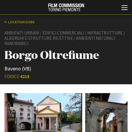
LOCATION GUIDE
AMBIENTI URBANI / EDIFICI COMMERCIALI / INFRASTRUTTURE /
ALBERGHI E STRUTTURE RICETTIVE / AMBIENTI NATURALI
PANORAMICI
Borgo Oltrefiume
Baveno (VB)
CODICE
4218
Italiano
English
ABOUT
EVENTI, SPECIALI
Chi siamo
Anteprime in Piemonte
Storia della Fondazione
TFI Torino Film Industry -
Production Days
Contatti
Avenue Cove - Erasmus +
La sede
Guarda che storia!
Partner