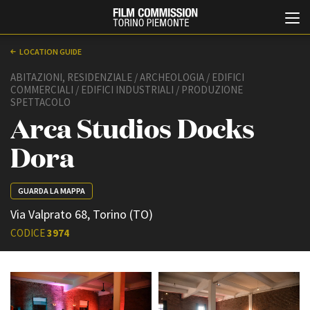
LOCATION GUIDE
ABITAZIONI, RESIDENZIALE / ARCHEOLOGIA / EDIFICI
COMMERCIALI / EDIFICI INDUSTRIALI / PRODUZIONE
SPETTACOLO
Arca Studios Docks
Dora
Italiano
English
GUARDA LA MAPPA
Via Valprato 68, Torino (TO)
ABOUT
EVENTI, SPECIALI
CODICE
3974
Chi siamo
Anteprime in Piemonte
Storia della Fondazione
TFI Torino Film Industry -
Production Days
Contatti
Avenue Cove - Erasmus +
La sede
Guarda che storia!
Partner