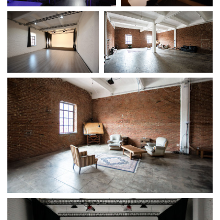
Short Film Fund
Torino Film Festival
David di Donatello
PRODUCTION GUIDE
Nastri d’Argento
Società di produzione
Premio Solinas
Strutture di servizio
Professionisti
STRUMENTI
Attrici-Attori
Location - Accedi al tuo
Beginners
profilo
Location - Nuovo utente
LOCATION GUIDE
Newsletter
Lavora con noi
FILM DATABASE
Stage - Tirocini - Scuola e
Lavoro
Elenco Operatori Economici
BOOK DATABASE
per affidamento lavori in
economia
NEWS
CASTING