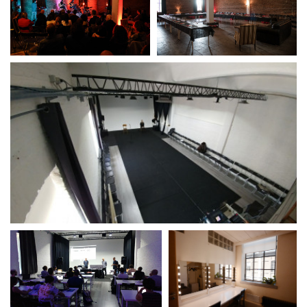
La Grazia - Immagini e
Rete regionale
location della Torino di Paolo
Bilancio sociale
Sorrentino
Amministrazione
Open Day
trasparente
Ciak in TOur!
Bandi e gare
Sostenibilità ambientale
FESTIVAL, MARKETS,
AWARDS
SERVIZI
International Film Festival
Servizi generali
Rotterdam
Location scouting
Berlinale Internationalen
Filmfestspiele Berlin
Spazi nella sede FCTP
Festival de Cannes
Sala Casting
Biografilm Festival - Bio to B
Sala Paolo Tenna
Industry Days
Locarno Film Festival
FILM FUNDS
Mostra Internazionale d’Arte
Piemonte Film Tv Fund
Cinematografica Venezia
Piemonte Film Tv
Toronto International Film
Development Fund
Festival
Piemonte Doc Film Fund
Festa del Cinema di Roma