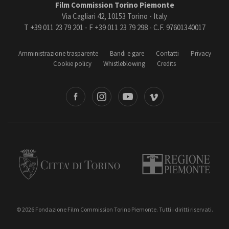
Film Commission Torino Piemonte
Via Cagliari 42, 10153 Torino - Italy
T +39 011 23 79 201 - F +39 011 23 79 298 - C.F. 97601340017
Amministrazione trasparente
Bandi e gare
Contatti
Privacy
Cookie policy
Whistleblowing
Credits
book
Instagram
Youtube
Vimeo
Torino
Regione Piemonte
© 2026 Fondazione Film Commission Torino Piemonte. Tutti i diritti riservati.