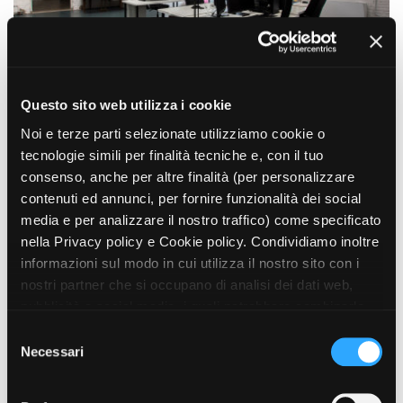
Questo sito web utilizza i cookie
Noi e terze parti selezionate utilizziamo cookie o
tecnologie simili per finalità tecniche e, con il tuo
consenso, anche per altre finalità (per personalizzare
contenuti ed annunci, per fornire funzionalità dei social
media e per analizzare il nostro traffico) come specificato
nella Privacy policy e Cookie policy. Condividiamo inoltre
informazioni sul modo in cui utilizza il nostro sito con i
nostri partner che si occupano di analisi dei dati web,
pubblicità e social media, i quali potrebbero combinarle
con altre informazioni che ha fornito loro o che hanno
S
raccolto dal suo utilizzo dei loro servizi. Puoi liberamente
Necessari
e
prestare, rifiutare o revocare il tuo consenso, in qualsiasi
l
momento. Puoi acconsentire all’utilizzo di tali tecnologie
e