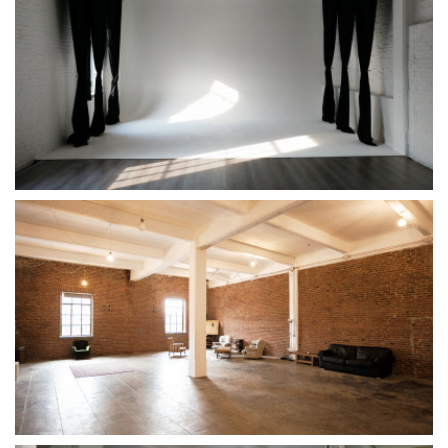
Amministrazione trasparente
Bandi e gare
Contatti
Privacy
Cookie policy
Whistleblowing
Credits