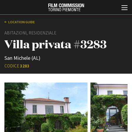
LOCATION GUIDE
ABITAZIONI, RESIDENZIALE
Villa privata #3283
San Michele (AL)
CODICE
3283
Italiano
English
ABOUT
EVENTI, SPECIALI
Chi siamo
Anteprime in Piemonte
Storia della Fondazione
TFI Torino Film Industry -
Production Days
Contatti
Avenue Cove - Erasmus +
La sede
Guarda che storia!
Partner