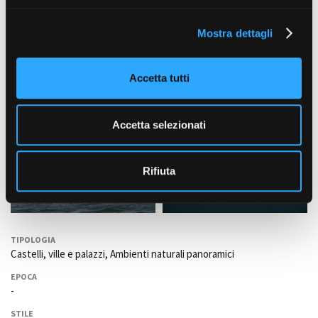
l
Mostra dettagli
c
o
n
Accetta tutti
s
e
n
Accetta selezionati
s
o
Rifiuta
TIPOLOGIA
Castelli, ville e palazzi, Ambienti naturali panoramici
EPOCA
-
STILE