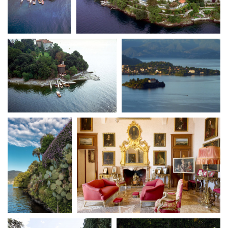
La Grazia - Immagini e
Rete regionale
location della Torino di Paolo
Bilancio sociale
Sorrentino
Amministrazione
Open Day
trasparente
Ciak in TOur!
Bandi e gare
Sostenibilità ambientale
FESTIVAL, MARKETS,
AWARDS
SERVIZI
International Film Festival
Servizi generali
Rotterdam
Location scouting
Berlinale Internationalen
Filmfestspiele Berlin
Spazi nella sede FCTP
Festival de Cannes
Sala Casting
Biografilm Festival - Bio to B
Sala Paolo Tenna
Industry Days
Locarno Film Festival
FILM FUNDS
Mostra Internazionale d’Arte
Piemonte Film Tv Fund
Cinematografica Venezia
Piemonte Film Tv
Toronto International Film
Development Fund
Festival
Piemonte Doc Film Fund
Festa del Cinema di Roma