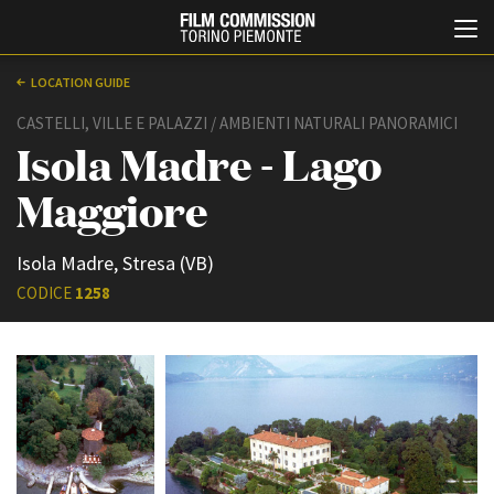
LOCATION GUIDE
CASTELLI, VILLE E PALAZZI / AMBIENTI NATURALI PANORAMICI
Isola Madre - Lago
Maggiore
Isola Madre, Stresa (VB)
Italiano
English
CODICE
1258
ABOUT
EVENTI, SPECIALI
Chi siamo
Anteprime in Piemonte
Storia della Fondazione
TFI Torino Film Industry -
Production Days
Contatti
Avenue Cove - Erasmus +
La sede
Guarda che storia!
Partner