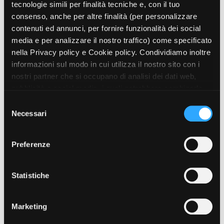
tecnologie simili per finalità tecniche e, con il tuo
consenso, anche per altre finalità (per personalizzare
contenuti ed annunci, per fornire funzionalità dei social
Amministrazione trasparente
media e per analizzare il nostro traffico) come specificato
Bandi e gare
nella Privacy policy e Cookie policy. Condividiamo inoltre
Contatti
informazioni sul modo in cui utilizza il nostro sito con i
Privacy
nostri partner che si occupano di analisi dei dati web,
Cookie policy
pubblicità e social media, i quali potrebbero combinarle
Whistleblowing
con altre informazioni che ha fornito loro o che hanno
S
Credits
raccolto dal suo utilizzo dei loro servizi. Puoi liberamente
Necessari
e
prestare, rifiutare o revocare il tuo consenso, in qualsiasi
l
momento. Puoi acconsentire all’utilizzo di tali tecnologie
e
Preferenze
utilizzando il pulsante “Accetta tutto”. Chiudendo questa
z
informativa, continui senza accettare.
i
o
Statistiche
n
e
Marketing
d
e