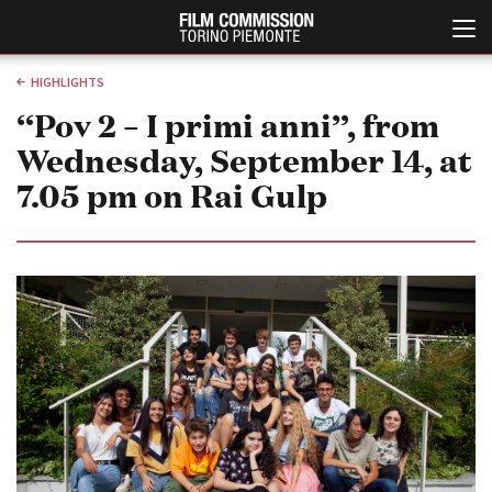
HIGHLIGHTS
“Pov 2 – I primi anni”, from
Wednesday, September 14, at
7.05 pm on Rai Gulp
Italiano
English
ABOUT
EVENTI, SPECIALI
Chi siamo
Anteprime in Piemonte
Storia della Fondazione
TFI Torino Film Industry -
Production Days
Contatti
Avenue Cove - Erasmus +
La sede
Guarda che storia!
Partner