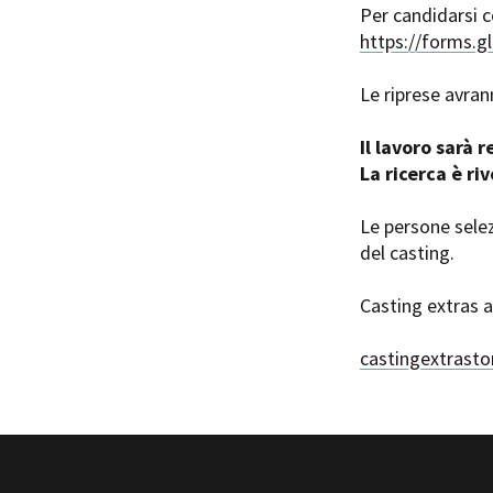
Per candidarsi c
https://forms.
Le riprese avran
Il lavoro sarà
Amministrazione trasparente
B
La ricerca è ri
Le persone sele
del casting.
Casting extras a
castingextrast