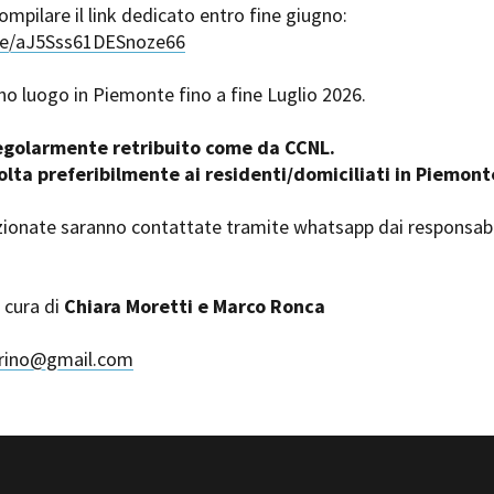
ompilare il link dedicato entro fine giugno:
Open Day
gle/aJ5Sss61DESnoze66
Ciak in TOur!
no luogo in Piemonte fino a fine Luglio 2026.
 regolarmente retribuito come da CCNL.
andi e gare
Contatti
Privacy
Cookie policy
Whistleblowing
Credi
volta preferibilmente ai residenti/domiciliati in Piemon
zionate saranno contattate tramite whatsapp dai responsabi
 cura di
Chiara Moretti e Marco Ronca
orino@gmail.com