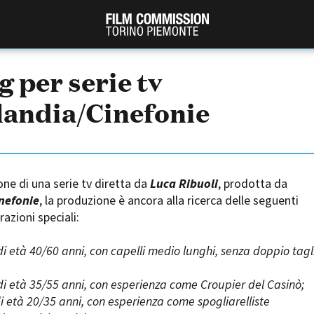
g per serie tv
andia/Cinefonie
ione di una serie tv diretta da
Luca Ribuoli
, prodotta da
nefonie
, la produzione è ancora alla ricerca delle seguenti
azioni speciali:
PRODUCTION GUIDE
FESTIV
Società di produzione
Internat
 di età 40/60 anni, con capelli medio lunghi, senza doppio tagl
Strutture di servizio
Berlinale
Filmfests
Professionisti
 di età 35/55 anni, con esperienza come Croupier del Casinò;
Festival
Attrici-Attori
di età 20/35 anni, con esperienza come spogliarelliste
Biografil
Beginners