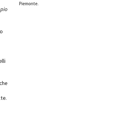
Piemonte.
ppio
ilm Festival
nternazionale d’Arte
grafica Venezia
nternational Film Festival
no
l Cinema di Roma
lm Festival
 Donatello
’Argento
lli
olinas
NTI
nche
- Accedi al tuo profilo
 - Nuovo utente
tte.
ter
on noi
irocini - Scuola e Lavoro
peratori Economici per
nto lavori in economia