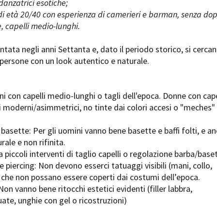
danzatrici esotiche;
Days
 di età 20/40 con esperienza di camerieri e barman, senza do
Locarno F
LOCATION GUIDE
e, capelli medio-lunghi.
Mostra I
e
Cinemato
FILM DATABASE
Toronto I
ntata negli anni Settanta e, dato il periodo storico, si cerca
Festa de
persone con un look autentico e naturale.
BOOK DATABASE
Torino Fi
David di
NEWS
Nastri d
i con capelli medio-lunghi o tagli dell'epoca. Donne con cape
Premio S
li moderni/asimmetrici, no tinte dai colori accesi o "meches"
CASTING
STRUME
 basette: Per gli uomini vanno bene basette e baffi folti, e a
EVENTI, SPECIALI
Location 
rale e non rifinita.
Anteprime in Piemonte
Location
a piccoli interventi di taglio capelli o regolazione barba/base
TFI Torino Film Industry - Production
Newslet
piercing: Non devono esserci tatuaggi visibili (mani, collo,
Days
Lavora c
 che non possano essere coperti dai costumi dell’epoca.
Avenue Cove - Erasmus +
ent Fund
Stage - T
on vanno bene ritocchi estetici evidenti (filler labbra,
Guarda che storia!
Elenco O
uate, unghie con gel o ricostruzioni)
La Grazia - Immagini e location della
affidame
Torino di Paolo Sorrentino