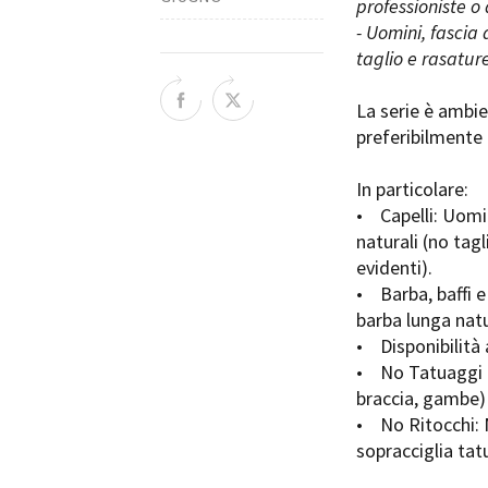
professioniste o 
Rete regionale
- Uomini, fascia
Bilancio sociale
taglio e rasatur
Amministrazione trasparent
Bandi e gare
La serie è ambie
Sostenibilità ambientale
preferibilmente 
SERVIZI
In particolare:
Servizi generali
• Capelli: Uomin
Location scouting
naturali (no tag
Spazi nella sede FCTP
evidenti).
Sala Casting
• Barba, baffi e
Sala Paolo Tenna
barba lunga natu
• Disponibilità 
FILM FUNDS
• No Tatuaggi e 
Piemonte Film Tv Fund
braccia, gambe)
Piemonte Film Tv Developm
• No Ritocchi: N
Piemonte Doc Film Fund
sopracciglia tat
Short Film Fund