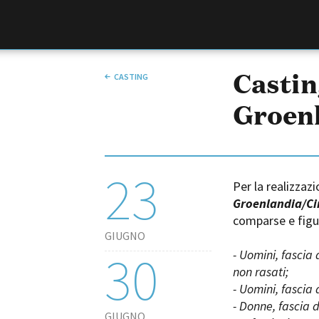
Film Commission
Torino Piemonte
Castin
CASTING
Groenl
23
Per la realizzaz
Groenlandia/Ci
comparse e figur
ABOUT
GIUGNO
Chi siamo
30
- Uomini, fascia
Storia della Fondazione
non rasati;
Contatti
- Uomini, fascia
La sede
- Donne, fascia 
GIUGNO
Partner