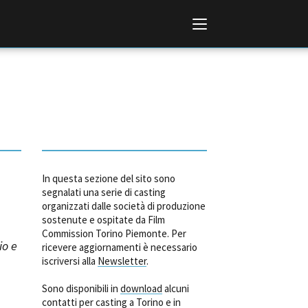
In questa sezione del sito sono
Italiano
English
segnalati una serie di casting
organizzati dalle società di produzione
sostenute e ospitate da Film
AL, MARKETS, AWARDS
Commission Torino Piemonte. Per
ional Film Festival Rotterdam
io e
ricevere aggiornamenti è necessario
 Internationalen
iscriversi alla
Newsletter
.
piele Berlin
 de Cannes
Sono disponibili in
download
alcuni
m Festival - Bio to B Industry
contatti per casting a Torino e in