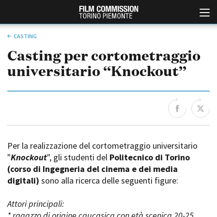
CASTING
Casting per cortometraggio
universitario “Knockout”
Italiano
English
Per la realizzazione del cortometraggio universitario
"
Knockout
", gli studenti del
Politecnico di Torino
ABOUT
EVENTI, SPECIALI
(corso di Ingegneria del cinema e dei media
Chi siamo
Anteprime in Piemonte
digitali)
sono alla ricerca delle seguenti figure:
Storia della Fondazione
TFI Torino Film Industry -
Production Days
Contatti
Avenue Cove - Erasmus +
Attori principali:
La sede
Guarda che storia!
* ragazzo di origine caucasica con età scenica 20-25
Partner