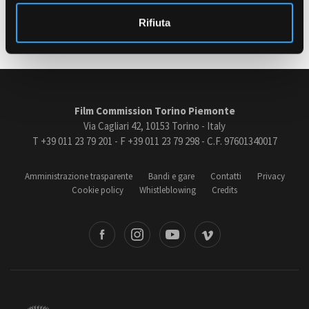
o
Sono disponibili in
download
alcuni contatti per casting a Torino e
Rifiuta
in Piemonte.
Amministrazione trasparente
Bandi e gare
Contatti
Privacy
Film Commission Torino Piemonte
Cookie policy
Via Cagliari 42, 10153 Torino - Italy
Whistleblowing
T +39 011 23 79 201 - F +39 011 23 79 298 - C.F. 97601340017
Credits
Amministrazione trasparente
Bandi e gare
Contatti
Privacy
Cookie policy
Whistleblowing
Credits
book
Instagram
Youtube
Vimeo