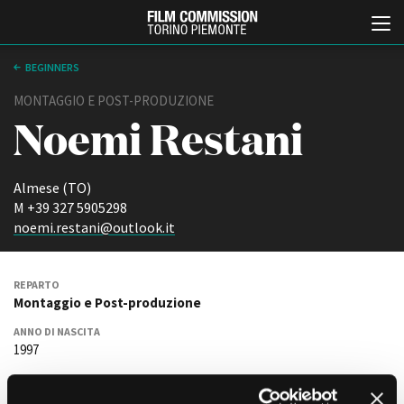
BEGINNERS
MONTAGGIO E POST-PRODUZIONE
Noemi Restani
Almese (TO)
M +39 327 5905298
noemi.restani@outlook.it
Italiano
English
REPARTO
ABOUT
EVENTI, SPECIALI
Montaggio e Post-produzione
Chi siamo
Anteprime in Piemonte
ANNO DI NASCITA
Storia della Fondazione
TFI Torino Film Industry -
1997
Production Days
Contatti
Avenue Cove - Erasmus +
La sede
RESIDENTE IN PIEMONTE
Guarda che storia!
Sì
Partner