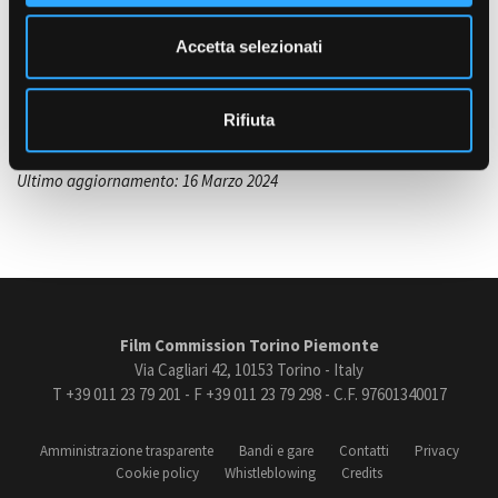
e
LINGUE DI LAVORO
Italiano, inglese
n
Accetta selezionati
s
PATENTE
Amministrazione trasparente
o
Patente B
Bandi e gare
Rifiuta
Contatti
Privacy
Ultimo aggiornamento: 16 Marzo 2024
Cookie policy
Whistleblowing
Credits
Film Commission Torino Piemonte
Via Cagliari 42, 10153 Torino - Italy
T +39 011 23 79 201 - F +39 011 23 79 298 - C.F. 97601340017
Amministrazione trasparente
Bandi e gare
Contatti
Privacy
Cookie policy
Whistleblowing
Credits