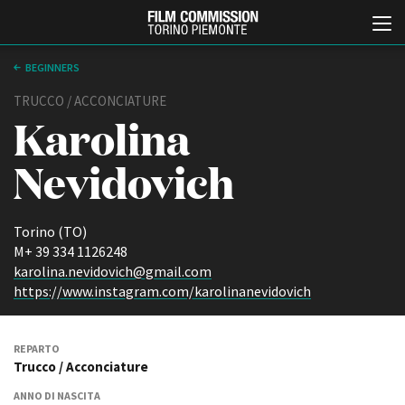
BEGINNERS
TRUCCO / ACCONCIATURE
Karolina
Nevidovich
Torino (TO)
Italiano
English
M+ 39 334 1126248
karolina.nevidovich@gmail.com
https://www.instagram.com/karolinanevidovich
ABOUT
EVENTI, SPECIALI
Chi siamo
Anteprime in Piemonte
Storia della Fondazione
TFI Torino Film Industry -
REPARTO
Production Days
Contatti
Trucco / Acconciature
Avenue Cove - Erasmus +
La sede
Guarda che storia!
ANNO DI NASCITA
Partner