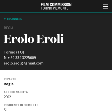
BEGINNERS
REGIA
Erolo Eroli
Torino (TO)
M + 39 334 3225609
erolo.eroli@gmail.com
Italiano
English
REPARTO
ABOUT
EVENTI, SPECIALI
Regia
Chi siamo
Anteprime in Piemonte
ANNO DI NASCITA
Storia della Fondazione
TFI Torino Film Industry -
2002
Production Days
Contatti
Avenue Cove - Erasmus +
La sede
RESIDENTE IN PIEMONTE
Guarda che storia!
Sì
Partner