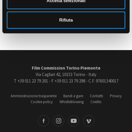
Accetta selezionati
Patente B
s
o
Rifiuta
Amministrazione trasparente
Ultimo aggiornamento: 09 Settembre 2025
Bandi e gare
Contatti
Privacy
Cookie policy
Whistleblowing
Credits
Film Commission Torino Piemonte
Via Cagliari 42, 10153 Torino - Italy
T +39 011 23 79 201 - F +39 011 23 79 298 - C.F. 97601340017
Amministrazione trasparente
Bandi e gare
Contatti
Privacy
Cookie policy
Whistleblowing
Credits
book
Instagram
Youtube
Vimeo