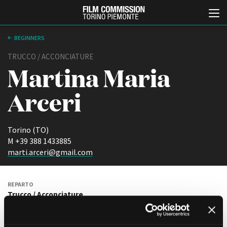
BEGINNERS
TRUCCO / ACCONCIATURE
Martina Maria
Arceri
Torino (TO)
Italiano
English
M +39 388 1433885
marti.arceri@gmail.com
ABOUT
EVENTI, SPECIALI
Chi siamo
Anteprime in Piemonte
REPARTO
Storia della Fondazione
TFI Torino Film Industry -
Trucco / Acconciature
Production Days
Contatti
Avenue Cove - Erasmus +
ANNO DI NASCITA
La sede
1996
Guarda che storia!
Partner