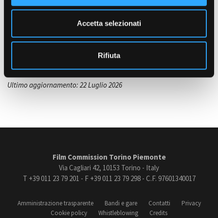
e
LINGUE DI LAVORO
n
Italiano, inglese, francese
Accetta selezionati
s
Amministrazione trasparente
PATENTE
o
Bandi e gare
Patente B
Rifiuta
Contatti
Privacy
Cookie policy
Ultimo aggiornamento: 22 Luglio 2026
Whistleblowing
Credits
Film Commission Torino Piemonte
Via Cagliari 42, 10153 Torino - Italy
T +39 011 23 79 201 - F +39 011 23 79 298 - C.F. 97601340017
Amministrazione trasparente
Bandi e gare
Contatti
Privacy
Cookie policy
Whistleblowing
Credits