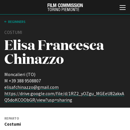
BEGINNERS
COSTUMI
Elisa Francesca
Chinazzo
Moncalieri (TO)
Italiano
English
M +39 388 9508807
elisafchinazzo@gmail.com
https://drive.google.com/file/d/1RZ2_yOZgu_MGEeU82akxA
ABOUT
EVENTI, SPECIALI
Q5doKCOObGR/view?usp=sharing
Chi siamo
Anteprime in Piemonte
Storia della Fondazione
TFI Torino Film Industry -
Production Days
Contatti
REPARTO
Avenue Cove - Erasmus +
La sede
Costumi
Guarda che storia!
Partner