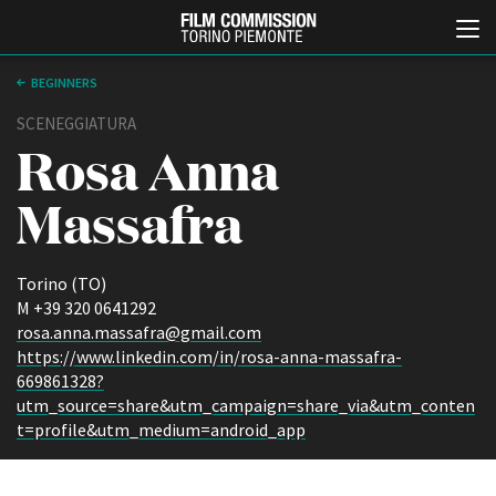
BEGINNERS
SCENEGGIATURA
Rosa Anna
Massafra
Torino (TO)
Italiano
English
M +39 320 0641292
rosa.anna.massafra@gmail.com
https://www.linkedin.com/in/rosa-anna-massafra-
ABOUT
EVENTI, SPECIALI
669861328?
Chi siamo
Anteprime in Piemonte
utm_source=share&utm_campaign=share_via&utm_conten
Storia della Fondazione
TFI Torino Film Industry -
t=profile&utm_medium=android_app
Production Days
Contatti
Avenue Cove - Erasmus +
La sede
Guarda che storia!
Partner