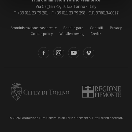
Via Cagliari 42, 10153 Torino - Italy
T +39 011 23 79 201 - F +39 011 23 79 298 - C.F. 97601340017
Amministrazione trasparente
Bandi e gare
Amministrazione trasparente
Bandi e gare
Contatti
Privacy
Cookie policy
Whistleblowing
Credits
Contatti
Privacy
Cookie policy
book
Instagram
Youtube
Vimeo
Whistleblowing
Credits
Torino
Regione Piemonte
© 2026 Fondazione Film Commission Torino Piemonte. Tutti i diritti riservati.