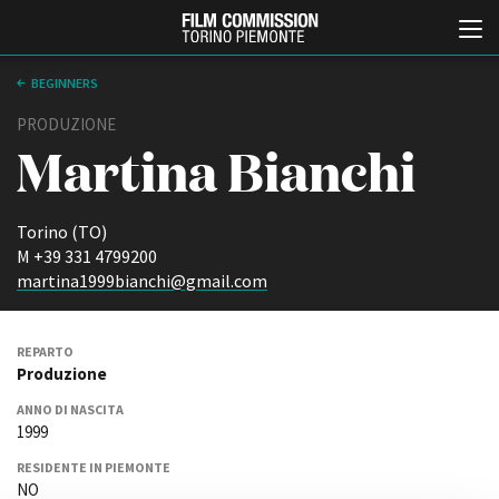
BEGINNERS
PRODUZIONE
Martina Bianchi
Torino (TO)
M +39 331 4799200
martina1999bianchi@gmail.com
Italiano
English
REPARTO
ABOUT
EVENTI, SPECIALI
Produzione
Chi siamo
Anteprime in Piemonte
ANNO DI NASCITA
Storia della Fondazione
TFI Torino Film Industry -
1999
Production Days
Contatti
Avenue Cove - Erasmus +
La sede
RESIDENTE IN PIEMONTE
Guarda che storia!
NO
Partner