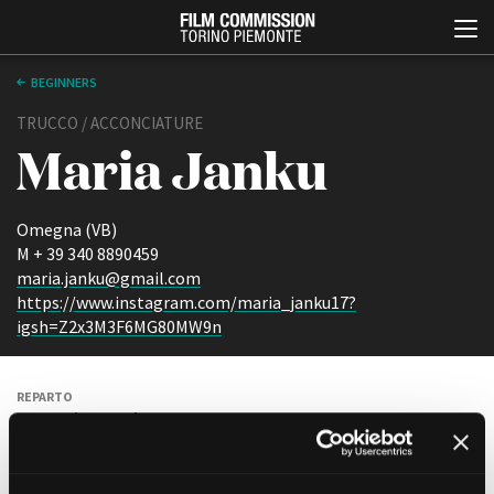
BEGINNERS
TRUCCO / ACCONCIATURE
Maria Janku
Omegna (VB)
M + 39 340 8890459
maria.janku@gmail.com
Italiano
English
https://www.instagram.com/maria_janku17?
igsh=Z2x3M3F6MG80MW9n
ABOUT
EVENTI, SPECIALI
Chi siamo
Anteprime in Piemonte
REPARTO
Storia della Fondazione
TFI Torino Film Industry -
Trucco / Acconciature
Production Days
Contatti
Avenue Cove - Erasmus +
ANNO DI NASCITA
La sede
1991
Guarda che storia!
Partner