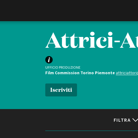
Film Commission
Torino Piemonte
Attrici-A
UFFICIO PRODUZIONE
Film Commission Torino Piemonte
attriciattori
Iscriviti
ABOUT
Chi siamo
Storia della Fondazione
FILTRA
Contatti
La sede
Partner