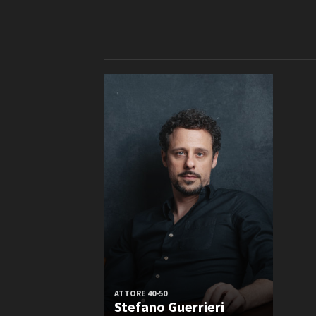
Localizzazione
Rete regionale
Torino e provincia
Bilancio sociale
Alessandria e provincia
Amministrazione trasparent
Bandi e gare
Sostenibilità ambientale
Genere
Attrici
SERVIZI
Servizi generali
Location scouting
Fascia d’età
Spazi nella sede FCTP
18-30 anni
Sala Casting
Sala Paolo Tenna
FILM FUNDS
Piemonte Film Tv Fund
Piemonte Film Tv Developm
Piemonte Doc Film Fund
ATTORE 40-50
Short Film Fund
Stefano Guerrieri