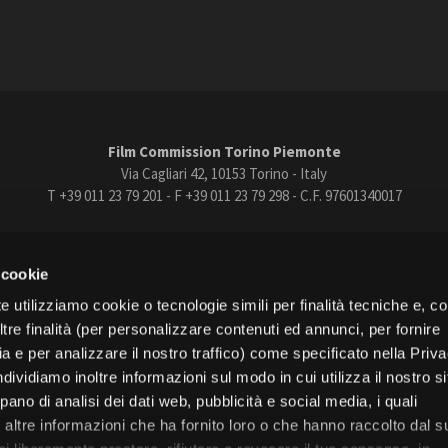
Open Day
Ciak in TOur!
andi e gare
Contatti
Privacy
Cookie policy
Whistleblowing
Credi
Film Commission Torino Piemonte
Via Cagliari 42, 10153 Torino - Italy
T +39 011 23 79 201 - F +39 011 23 79 298 - C.F. 97601340017
trasparente
Bandi e gare
Contatti
Privacy
Cookie policy
Whistle
 cookie
book
Instagram
Youtube
Vimeo
e utilizziamo cookie o tecnologie simili per finalità tecniche e, con
re finalità (per personalizzare contenuti ed annunci, per fornire
ia e per analizzare il nostro traffico) come specificato nella Priv
dividiamo inoltre informazioni sul modo in cui utilizza il nostro s
pano di analisi dei dati web, pubblicità e social media, i quali
Torino
altre informazioni che ha fornito loro o che hanno raccolto dal s
Regione Piemonte