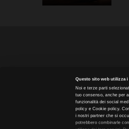
Amministrazione trasparente
B
Amministrazione 
Questo sito web utilizza i
Face
Noi e terze parti selezionat
tuo consenso, anche per alt
funzionalità dei social med
policy e Cookie policy. Con
i nostri partner che si occu
Città di 
potrebbero combinarle con 