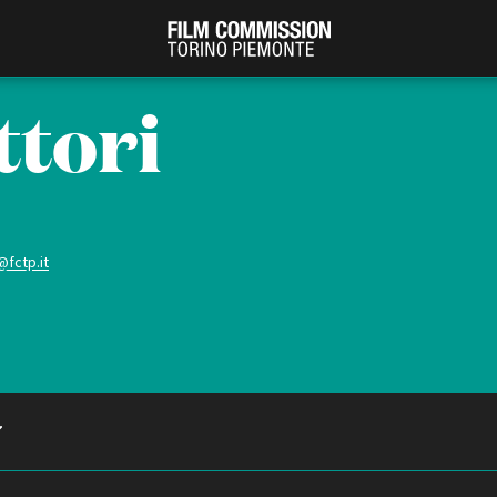
ttori
@fctp.it
PRODUCTION GUIDE
FESTIV
Società di produzione
Internat
Strutture di servizio
Berlinale
Filmfests
Professionisti
Festival
Attrici-Attori
Biografil
Beginners