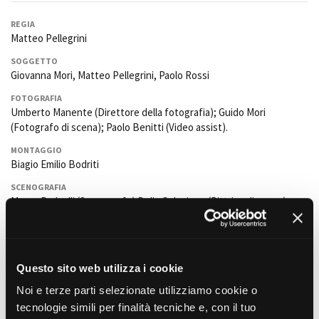
Short Film Fund
Torino Film Festival
REGIA
David di Donatello
Matteo Pellegrini
PRODUCTION GUIDE
Nastri d’Argento
Società di produzione
SOGGETTO
Premio Solinas
Giovanna Mori, Matteo Pellegrini, Paolo Rossi
Strutture di servizio
Professionisti
FOTOGRAFIA
STRUMENTI
Umberto Manente (Direttore della fotografia); Guido Mori
Attrici-Attori
Location - Accedi al tuo
(Fotografo di scena); Paolo Benitti (Video assist).
Beginners
profilo
Location - Nuovo utente
MONTAGGIO
Biagio Emilio Bodriti
LOCATION GUIDE
Newsletter
Lavora con noi
SCENOGRAFIA
FILM DATABASE
Stage - Tirocini - Scuola e
Mauro Radaelli (Scenografo).Delia Colaninno (Pittrice di scena);
Lavoro
Elisa Perrone (Pittrice);
Valentina Menegatti
(Aiuto scenografia);
Elenco Operatori Economici
Paolo Nanni
(Attrezzista di scena);
Gianluca Rondinelli
(Attrezzista
BOOK DATABASE
per affidamento lavori in
di preparazione).
economia
NEWS
Questo sito web utilizza i cookie
COSTUMI
Ornella Campanale (Costumista);
Stefania Berrino
(Sarta e
Noi e terze parti selezionate utilizziamo cookie o
assistente costumi); Arianna Bazzini (Assistente ai costumi).
CASTING
tecnologie simili per finalità tecniche e, con il tuo