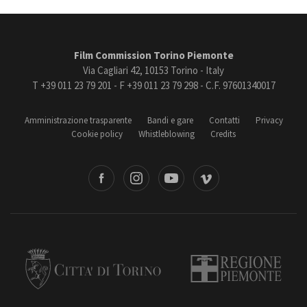
Film Commission Torino Piemonte
Via Cagliari 42, 10153 Torino - Italy
T +39 011 23 79 201 - F +39 011 23 79 298 - C.F. 97601340017
Amministrazione trasparente
Bandi e gare
Contatti
Privacy
Cookie policy
Whistleblowing
Credits
book
Instagram
Youtube
Vimeo
Torino
Regione Piemonte