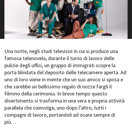
La Grazia - Immagini e
Rete regionale
location della Torino di Paolo
Bilancio sociale
Sorrentino
Amministrazione
Open Day
trasparente
Ciak in TOur!
Bandi e gare
Sostenibilità ambientale
FESTIVAL, MARKETS,
AWARDS
Una notte, negli studi televisivi in cui si produce una
SERVIZI
International Film Festival
famosa telenovela, durante il turno di lavoro delle
Servizi generali
Rotterdam
pulizie degli uffici, un gruppo di immigrati scopre la
Location scouting
Berlinale Internationalen
porta blindata del deposito delle telecamere aperta. Ad
Filmfestspiele Berlin
Spazi nella sede FCTP
uno di loro viene in mente che un suo amico si sposa e
Festival de Cannes
Sala Casting
che sarebbe un bellissimo regalo di nozze fargli il
Biografilm Festival - Bio to B
Sala Paolo Tenna
Industry Days
filmino della cerimonia. In breve tempo questo
Locarno Film Festival
divertimento si trasforma in una vera e propria attività
FILM FUNDS
Mostra Internazionale d’Arte
parallela che coinvolge, uno dopo l’altro, tutti i
Piemonte Film Tv Fund
Cinematografica Venezia
compagni di lavoro, portandoli ad osare sempre di
Piemonte Film Tv
Toronto International Film
più…
Development Fund
Festival
Piemonte Doc Film Fund
Festa del Cinema di Roma