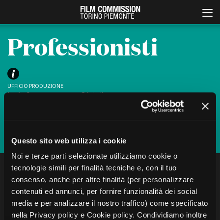
Professionisti
UFFICIO PRODUZIONE
Lucia Cannone
cannone@fctp.it
Valeria Lacarra
productionguide@fctp.it
Iscriviti
Italiano
English
Questo sito web utilizza i cookie
Noi e terze parti selezionate utilizziamo cookie o
ABOUT
EVENTI, SPECIALI
tecnologie simili per finalità tecniche e, con il tuo
FILTRA
CERCA
Chi siamo
Anteprime in Piemonte
consenso, anche per altre finalità (per personalizzare
Storia della Fondazione
TFI Torino Film Industry -
Production Days
contenuti ed annunci, per fornire funzionalità dei social
Contatti
Localizzazione
Avenue Cove - Erasmus +
media e per analizzare il nostro traffico) come specificato
La sede
Ci sono
1
professionisti
“Santercole”
Guarda che storia!
nella Privacy policy e Cookie policy. Condividiamo inoltre
Partner
Torino e provincia