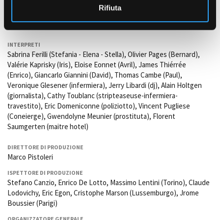
Rifiuta
(segretarie di produzione).
Vito Brunetti
(Elettricista).
INTERPRETI
Sabrina Ferilli (Stefania - Elena - Stella), Olivier Pages (Bernard),
Valérie Kaprisky (Iris), Eloise Eonnet (Avril), James Thiérrée
(Enrico), Giancarlo Giannini (David), Thomas Cambe (Paul),
Veronique Glesener (infermiera), Jerry Libardi (dj), Alain Holtgen
(giornalista), Cathy Toublanc (stripteaseuse-infermiera-
travestito), Eric Domeniconne (poliziotto), Vincent Pugliese
(Coneierge), Gwendolyne Meunier (prostituta), Florent
Saumgerten (maitre hotel)
DIRETTORE DI PRODUZIONE
Marco Pistoleri
ISPETTORE DI PRODUZIONE
Stefano Canzio, Enrico De Lotto, Massimo Lentini (Torino), Claude
Lodovichy, Eric Egon, Cristophe Marson (Lussemburgo), Jrome
Boussier (Parigi)
ORGANIZZATORE GENERALE