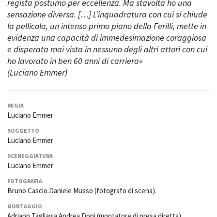
regista
postumo
per eccellenza. Ma stavolta ho una
sensazione diversa. […] L’inquadratura con cui si chiude
la pellicola, un intenso primo piano della Ferilli, mette in
Amministrazione trasparente
evidenza una capacità di immedesimazione coraggiosa
Bandi e gare
e disperata mai vista in nessuno degli altri attori con cui
Contatti
ho lavorato in ben 60 anni di carriera»
Privacy
(Luciano Emmer)
Cookie policy
Whistleblowing
Credits
REGIA
Luciano Emmer
SOGGETTO
Luciano Emmer
SCENEGGIATURA
Luciano Emmer
FOTOGRAFIA
Bruno Cascio.Daniele Musso (fotografo di scena).
MONTAGGIO
Adriano Tagliavia.Andrea Doni (montatore di presa diretta).