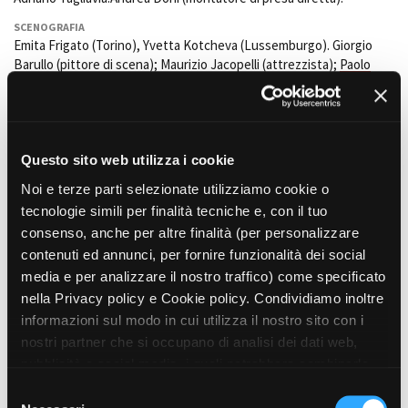
SCENOGRAFIA
Emita Frigato (Torino), Yvetta Kotcheva (Lussemburgo). Giorgio
Barullo (pittore di scena); Maurizio Jacopelli (attrezzista);
Paolo
Nanni
(aiuto attrezzista set).
COSTUMI
Innocenza Coiro (Costumista); Maria Laura Artini e Maria Rosaria
Simioli (Assistenti costumista); Carmela Tammaro, Filomena
Questo sito web utilizza i cookie
Monterisi e Giuseppina Dosa (Sarte).
Noi e terze parti selezionate utilizziamo cookie o
MUSICA ORIGINALE
tecnologie simili per finalità tecniche e, con il tuo
Stelvio Cipriani
consenso, anche per altre finalità (per personalizzare
SUONO
contenuti ed annunci, per fornire funzionalità dei social
Marco Grillo.Alfredo Petti (microfonista).
media e per analizzare il nostro traffico) come specificato
OPERATORE
nella Privacy policy e Cookie policy. Condividiamo inoltre
Angelo Santovito
e Elio Bisignani (seconda unità).Giovanni Angeloni
informazioni sul modo in cui utilizza il nostro sito con i
e Patrizio Luigi Ciangola (assistenti operatori); Claudio Grifalconi,
nostri partner che si occupano di analisi dei dati web,
Carlo Dilani e Giuseppe Pagliardini (aiuto operatori).
pubblicità e social media, i quali potrebbero combinarle
EFFETTI SPECIALI
con altre informazioni che ha fornito loro o che hanno
S
Tiberio Angeloni
raccolto dal suo utilizzo dei loro servizi. Puoi liberamente