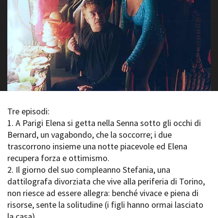
La Grazia - Immagini e
Rete regionale
location della Torino di Paolo
Bilancio sociale
Sorrentino
Amministrazione
Open Day
trasparente
Ciak in TOur!
Bandi e gare
Sostenibilità ambientale
FESTIVAL, MARKETS,
AWARDS
SERVIZI
International Film Festival
Servizi generali
Rotterdam
Tre episodi:
Location scouting
Berlinale Internationalen
Filmfestspiele Berlin
1. A Parigi Elena si getta nella Senna sotto gli occhi di
Spazi nella sede FCTP
Festival de Cannes
Bernard, un vagabondo, che la soccorre; i due
Sala Casting
Biografilm Festival - Bio to B
trascorrono insieme una notte piacevole ed Elena
Sala Paolo Tenna
Industry Days
recupera forza e ottimismo.
Locarno Film Festival
2. Il giorno del suo compleanno Stefania, una
FILM FUNDS
Mostra Internazionale d’Arte
dattilografa divorziata che vive alla periferia di Torino,
Piemonte Film Tv Fund
Cinematografica Venezia
non riesce ad essere allegra: benché vivace e piena di
Piemonte Film Tv
Toronto International Film
Development Fund
risorse, sente la solitudine (i figli hanno ormai lasciato
Festival
Piemonte Doc Film Fund
la casa).
Festa del Cinema di Roma