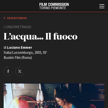
FILM DATABASE
LUNGOMETRAGGI
L’acqua... Il fuoco
di
Luciano Emmer
Italia/Lussemburgo, 2003, 93'
Buskin Film (Roma)
Italiano
English
ABOUT
EVENTI, SPECIALI
Chi siamo
Anteprime in Piemonte
Storia della Fondazione
TFI Torino Film Industry -
Production Days
Contatti
Avenue Cove - Erasmus +
La sede
Guarda che storia!
Partner