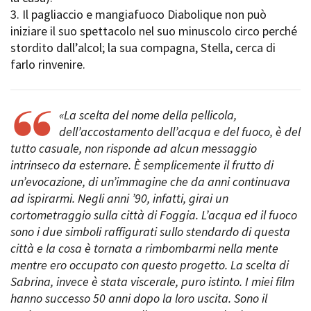
Short Film Fund
3. Il pagliaccio e mangiafuoco Diabolique non può
Torino Film Festival
iniziare il suo spettacolo nel suo minuscolo circo perché
David di Donatello
PRODUCTION GUIDE
stordito dall’alcol; la sua compagna, Stella, cerca di
Nastri d’Argento
Società di produzione
farlo rinvenire.
Premio Solinas
Strutture di servizio
Professionisti
STRUMENTI
Attrici-Attori
«La scelta del nome della pellicola,
Location - Accedi al tuo
Beginners
profilo
dell’accostamento dell’acqua e del fuoco, è del
Location - Nuovo utente
tutto casuale, non risponde ad alcun messaggio
LOCATION GUIDE
Newsletter
intrinseco da esternare. È semplicemente il frutto di
Lavora con noi
un’evocazione, di un’immagine che da anni continuava
FILM DATABASE
Stage - Tirocini - Scuola e
ad ispirarmi. Negli anni ’90, infatti, girai un
Lavoro
cortometraggio sulla città di Foggia. L’acqua ed il fuoco
Elenco Operatori Economici
BOOK DATABASE
sono i due simboli raffigurati sullo stendardo di questa
per affidamento lavori in
città e la cosa è tornata a rimbombarmi nella mente
economia
NEWS
mentre ero occupato con questo progetto. La scelta di
Sabrina, invece è stata viscerale, puro istinto. I miei film
CASTING
hanno successo 50 anni dopo la loro uscita. Sono il