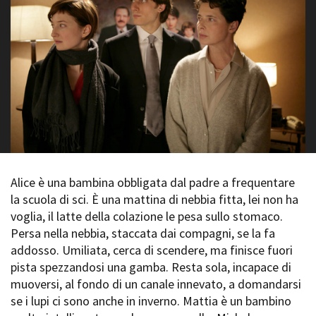
La Grazia - Immagini e
Rete regionale
location della Torino di Paolo
Bilancio sociale
Sorrentino
Amministrazione
Open Day
trasparente
Ciak in TOur!
Bandi e gare
Sostenibilità ambientale
FESTIVAL, MARKETS,
AWARDS
SERVIZI
International Film Festival
Servizi generali
Rotterdam
Location scouting
Berlinale Internationalen
Filmfestspiele Berlin
Spazi nella sede FCTP
Alice è una bambina obbligata dal padre a frequentare
Festival de Cannes
Sala Casting
la scuola di sci. È una mattina di nebbia fitta, lei non ha
Biografilm Festival - Bio to B
Sala Paolo Tenna
voglia, il latte della colazione le pesa sullo stomaco.
Industry Days
Persa nella nebbia, staccata dai compagni, se la fa
Locarno Film Festival
FILM FUNDS
addosso. Umiliata, cerca di scendere, ma finisce fuori
Mostra Internazionale d’Arte
Piemonte Film Tv Fund
pista spezzandosi una gamba. Resta sola, incapace di
Cinematografica Venezia
Piemonte Film Tv
muoversi, al fondo di un canale innevato, a domandarsi
Toronto International Film
Development Fund
Festival
se i lupi ci sono anche in inverno. Mattia è un bambino
Piemonte Doc Film Fund
Festa del Cinema di Roma