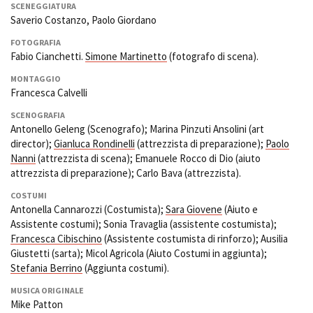
SCENEGGIATURA
Saverio Costanzo, Paolo Giordano
FOTOGRAFIA
Amministrazione trasparente
Fabio Cianchetti.
Simone Martinetto
(fotografo di scena).
Bandi e gare
MONTAGGIO
Contatti
Francesca Calvelli
Privacy
Cookie policy
SCENOGRAFIA
Antonello Geleng (Scenografo); Marina Pinzuti Ansolini (art
Whistleblowing
director);
Gianluca Rondinelli
(attrezzista di preparazione);
Paolo
Credits
Nanni
(attrezzista di scena); Emanuele Rocco di Dio (aiuto
attrezzista di preparazione); Carlo Bava (attrezzista).
COSTUMI
Antonella Cannarozzi (Costumista);
Sara Giovene
(Aiuto e
Assistente costumi); Sonia Travaglia (assistente costumista);
Francesca Cibischino
(Assistente costumista di rinforzo); Ausilia
Giustetti (sarta); Micol Agricola (Aiuto Costumi in aggiunta);
Stefania Berrino
(Aggiunta costumi).
MUSICA ORIGINALE
Mike Patton