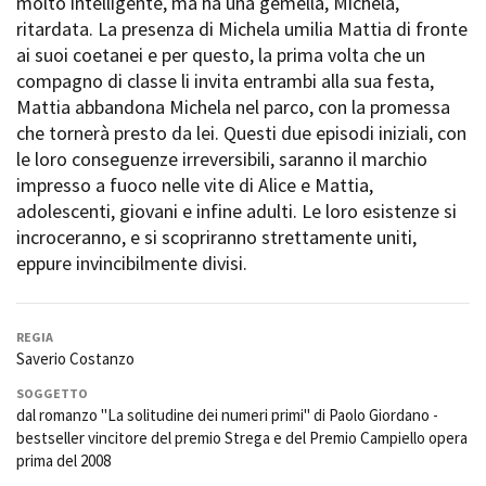
molto intelligente, ma ha una gemella, Michela,
Short Film Fund
Torino Film Festival
ritardata. La presenza di Michela umilia Mattia di fronte
David di Donatello
ai suoi coetanei e per questo, la prima volta che un
PRODUCTION GUIDE
Nastri d’Argento
compagno di classe li invita entrambi alla sua festa,
Società di produzione
Premio Solinas
Mattia abbandona Michela nel parco, con la promessa
Strutture di servizio
che tornerà presto da lei. Questi due episodi iniziali, con
Professionisti
STRUMENTI
le loro conseguenze irreversibili, saranno il marchio
Attrici-Attori
Location - Accedi al tuo
impresso a fuoco nelle vite di Alice e Mattia,
Beginners
profilo
adolescenti, giovani e infine adulti. Le loro esistenze si
Location - Nuovo utente
incroceranno, e si scopriranno strettamente uniti,
LOCATION GUIDE
Newsletter
eppure invincibilmente divisi.
Lavora con noi
FILM DATABASE
Stage - Tirocini - Scuola e
Lavoro
REGIA
Elenco Operatori Economici
BOOK DATABASE
Saverio Costanzo
per affidamento lavori in
economia
SOGGETTO
NEWS
dal romanzo "La solitudine dei numeri primi" di Paolo Giordano -
bestseller vincitore del premio Strega e del Premio Campiello opera
CASTING
prima del 2008