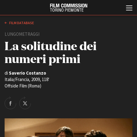
FILM DATABASE
LUNGOMETRAGGI
La solitudine dei
numeri primi
di
Saverio Costanzo
Italia/Francia, 2009, 118'
Italiano
English
Offside Film (Roma)
ABOUT
EVENTI, SPECIALI
Chi siamo
Anteprime in Piemonte
Storia della Fondazione
TFI Torino Film Industry -
Production Days
Contatti
Avenue Cove - Erasmus +
La sede
Guarda che storia!
Partner