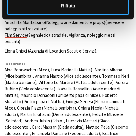
Petracca e Alessio Fugolo (macchinista); José Palermo (aiuto
Rifiuta
macchinista).
Antichita Montalbano
(Noleggio arredamento e props)(Service e
noleggio attrezzature).
Film Service
(Segnaletica stradale, vigilanza, noleggio mezzi
pesanti)
Elena Gnisci
(Agenzia di Location Scout e Servizi).
INTERPRETI
Alba Rohrwacher (Alice), Luca Marinelli (Mattia), Martina Albano
(Alice bambina), Arianna Nastro (Alice adolescente), Tommaso Neri
(Mattia bambino), Vittorio Lo Martire (Mattia adolescente), Aurora
Ruffino (Viola adolescente), Isabella Rossellini (Adele madre di
Mattia), Maurizio Donadoni (Umberto papà di Alice), Roberto
Sbaratto (Pietro papà di Mattia), Giorgia Senesi (Elena mamma di
Alice), Giorgia Pizzo (Michela bambina), Chiara Nicola (Michela
adulta), Martin El Ghazali (Denis adolescente), Felicite Mbezele
(Soledad), Andrea Jublin (Fabio), Lucrezia Massari (Giada
adolescente), Carol Massari (Giada adulta), Matteo Pelle (Giacomo
adolescente), Emanuela Damasio (Federica adulta), Beatrice