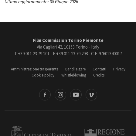
Ultimo aggiornamento: 08 Giugno 2026
Film Commission Torino Piemonte
Via Cagliari 42, 10153 Torino - Italy
T +39 011 23 79 201 - F +39 011 23 79 298 - C.F. 97601340017
Amministrazione trasparente
Bandi e gare
Contatti
Privacy
Cookie policy
Whistleblowing
Credits
book
Instagram
Youtube
Vimeo
Torino
Regione Piemonte