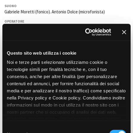
SUONO
Gabriele Moretti (fonico). Antonio Dolce (microfonista)
OPERATORE
Luigi Andrei.
Gianluca Fava
, Alessio Battistelli e Alias Gallione
(assistenti operatore).
EFFETTI SPECIALI
Fabio Traversari
Questo sito web utilizza i cookie
TRUCCATORI E PARRUCCHIERI
Noi e terze parti selezionate utilizziamo cookie o
Alessandro Bertolazzi (Capo trucco); Marta Roggero (Truccatrice);
tecnologie simili per finalità tecniche e, con il tuo
Paola Fracchia
,
Noemi Litrico
e
Serena Gioia
(Aiuto trucco);
Francesca Buffarello
(Truccatrice a giornate);
Gloria Cortigiani
consenso, anche per altre finalità (per personalizzare
(Truccatrice aggiunta). Massimo Gattabrusi e Stefania Brino
contenuti ed annunci, per fornire funzionalità dei social
(parrucchieri).
media e per analizzare il nostro traffico) come specificato
nella Privacy policy e Cookie policy. Condividiamo inoltre
AIUTO REGIA
Monica Ricci
informazioni sul modo in cui utilizza il nostro sito con i
nostri partner che si occupano di analisi dei dati web,
CASTING
pubblicità e social media, i quali potrebbero combinarle
Jorgelina De Petris (direttore casting);
Sara Patti
(casting
preparazione); Gianfranco Cazzola e Stefano Prando (figurazioni
con altre informazioni che ha fornito loro o che hanno
S
speciali/A.O.S.M.);
Francesco Palmero
(assistente casting director);