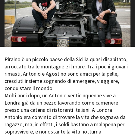
La Grazia - Immagini e
Rete regionale
location della Torino di Paolo
Bilancio sociale
Sorrentino
Amministrazione
Open Day
trasparente
Ciak in TOur!
Bandi e gare
Sostenibilità ambientale
FESTIVAL, MARKETS,
AWARDS
SERVIZI
International Film Festival
Piraino è un piccolo paese della Sicilia quasi disabitato,
Servizi generali
Rotterdam
arroccato tra le montagne e il mare. Tra i pochi giovani
Location scouting
Berlinale Internationalen
rimasti, Antonio e Agostino sono amici per la pelle,
Filmfestspiele Berlin
Spazi nella sede FCTP
cresciuti insieme sognando di emergere, viaggiare,
Festival de Cannes
Sala Casting
conquistare il mondo.
Biografilm Festival - Bio to B
Sala Paolo Tenna
Industry Days
Molti anni dopo, un Antonio venticinquenne vive a
Locarno Film Festival
Londra già da un pezzo lavorando come cameriere
FILM FUNDS
Mostra Internazionale d’Arte
presso una catena di ristoranti italiani. A Londra
Piemonte Film Tv Fund
Cinematografica Venezia
Antonio era convinto di trovare la vita che sognava da
Piemonte Film Tv
Toronto International Film
ragazzo, ma, in effetti, i soldi bastano a malapena per
Development Fund
Festival
sopravvivere, e nonostante la vita notturna
Piemonte Doc Film Fund
Festa del Cinema di Roma