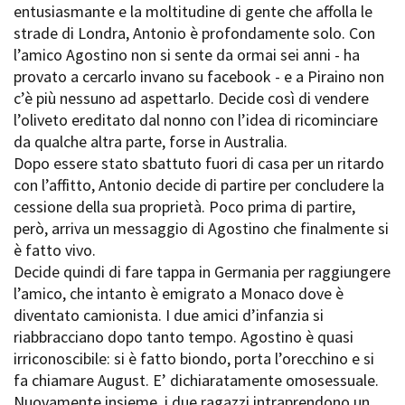
entusiasmante e la moltitudine di gente che affolla le
Short Film Fund
Torino Film Festival
strade di Londra, Antonio è profondamente solo. Con
David di Donatello
l’amico Agostino non si sente da ormai sei anni - ha
PRODUCTION GUIDE
Nastri d’Argento
provato a cercarlo invano su facebook - e a Piraino non
Società di produzione
Premio Solinas
c’è più nessuno ad aspettarlo. Decide così di vendere
Strutture di servizio
l’oliveto ereditato dal nonno con l’idea di ricominciare
Professionisti
STRUMENTI
da qualche altra parte, forse in Australia.
Attrici-Attori
Location - Accedi al tuo
Dopo essere stato sbattuto fuori di casa per un ritardo
Beginners
profilo
con l’affitto, Antonio decide di partire per concludere la
Location - Nuovo utente
cessione della sua proprietà. Poco prima di partire,
LOCATION GUIDE
Newsletter
però, arriva un messaggio di Agostino che finalmente si
Lavora con noi
è fatto vivo.
FILM DATABASE
Stage - Tirocini - Scuola e
Lavoro
Decide quindi di fare tappa in Germania per raggiungere
Elenco Operatori Economici
l’amico, che intanto è emigrato a Monaco dove è
BOOK DATABASE
per affidamento lavori in
diventato camionista. I due amici d’infanzia si
economia
riabbracciano dopo tanto tempo. Agostino è quasi
NEWS
irriconoscibile: si è fatto biondo, porta l’orecchino e si
fa chiamare August. E’ dichiaratamente omosessuale.
CASTING
Nuovamente insieme, i due ragazzi intraprendono un