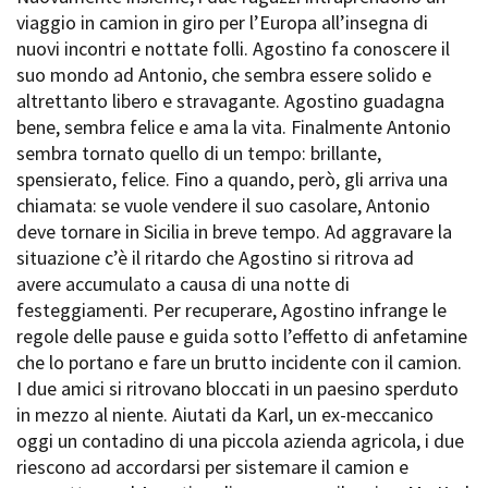
viaggio in camion in giro per l’Europa all’insegna di
nuovi incontri e nottate folli. Agostino fa conoscere il
suo mondo ad Antonio, che sembra essere solido e
Amministrazione trasparente
altrettanto libero e stravagante. Agostino guadagna
Bandi e gare
bene, sembra felice e ama la vita. Finalmente Antonio
Contatti
sembra tornato quello di un tempo: brillante,
Privacy
spensierato, felice. Fino a quando, però, gli arriva una
Cookie policy
chiamata: se vuole vendere il suo casolare, Antonio
Whistleblowing
Credits
deve tornare in Sicilia in breve tempo. Ad aggravare la
situazione c’è il ritardo che Agostino si ritrova ad
avere accumulato a causa di una notte di
festeggiamenti. Per recuperare, Agostino infrange le
regole delle pause e guida sotto l’effetto di anfetamine
che lo portano e fare un brutto incidente con il camion.
I due amici si ritrovano bloccati in un paesino sperduto
in mezzo al niente. Aiutati da Karl, un ex-meccanico
oggi un contadino di una piccola azienda agricola, i due
riescono ad accordarsi per sistemare il camion e