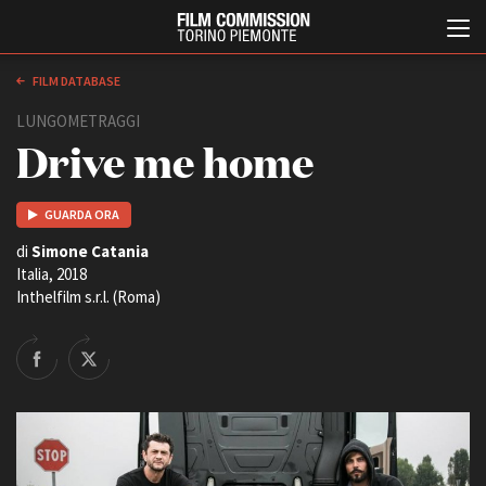
FILM DATABASE
LUNGOMETRAGGI
Drive me home
GUARDA ORA
di
Simone Catania
Italia, 2018
Italiano
English
Inthelfilm s.r.l. (Roma)
ABOUT
EVENTI, SPECIALI
Chi siamo
Anteprime in Piemonte
Storia della Fondazione
TFI Torino Film Industry -
Production Days
Contatti
Avenue Cove - Erasmus +
La sede
Guarda che storia!
Partner