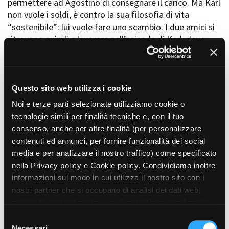
permettere ad Agostino di consegnare il carico. Ma Karl
non vuole i soldi, è contro la sua filosofia di vita
“sostenibile”: lui vuole fare uno scambio. I due amici si
ritrovano quindi a lavorare nell’azienda di Karl, dove
rievocano i ricordi del passato e i problemi che li
attanagliavano quando vivevano a Piraino e che oggi li
porta a comprendere quanto le loro vite siano
profondamente diverse.
Questo sito web utilizza i cookie
Nella fattoria Antonio incontra per la prima volta i
Noi e terze parti selezionate utilizziamo cookie o
wwoofers ospiti di Karl, ragazzi provenienti da tutto il
tecnologie simili per finalità tecniche e, con il tuo
mondo che vogliono imparare il mestiere del contadino
consenso, anche per altre finalità (per personalizzare
in cambio di cibo e ospitalità. Tra loro Antonio conosce
contenuti ed annunci, per fornire funzionalità dei social
Emily, una ragazza giovanissima che ha lasciato tutto
media e per analizzare il nostro traffico) come specificato
per seguire la sua vera passione: la terra. Antonio è
nella Privacy policy e Cookie policy. Condividiamo inoltre
affascinato dallo spirito libero di Emily e tra i due
informazioni sul modo in cui utilizza il nostro sito con i
ragazzi nasce una storia breve ma intensa, autentica.
nostri partner che si occupano di analisi dei dati web,
Il giorno dopo, Agostino deve ripartire per consegnare.
pubblicità e social media, i quali potrebbero combinarle
Cerca Antonio che sembra essere sparito. Agostino
con altre informazioni che ha fornito loro o che hanno
S
decide di non rischiare con il suo lavoro e decide di
raccolto dal suo utilizzo dei loro servizi. Puoi liberamente
Necessari