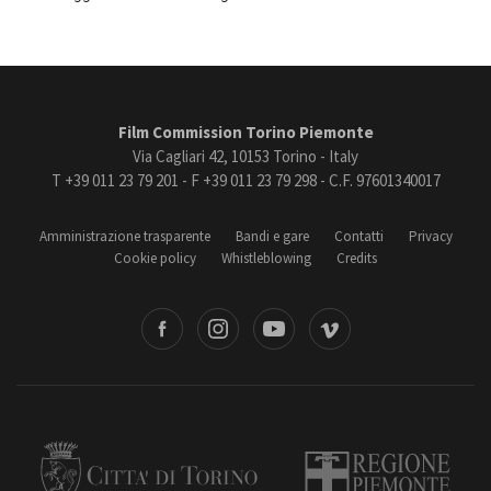
Film Commission Torino Piemonte
Via Cagliari 42, 10153 Torino - Italy
T +39 011 23 79 201 - F +39 011 23 79 298 - C.F. 97601340017
Amministrazione trasparente
Bandi e gare
Contatti
Privacy
Cookie policy
Whistleblowing
Credits
book
Instagram
Youtube
Vimeo
Torino
Regione Piemonte