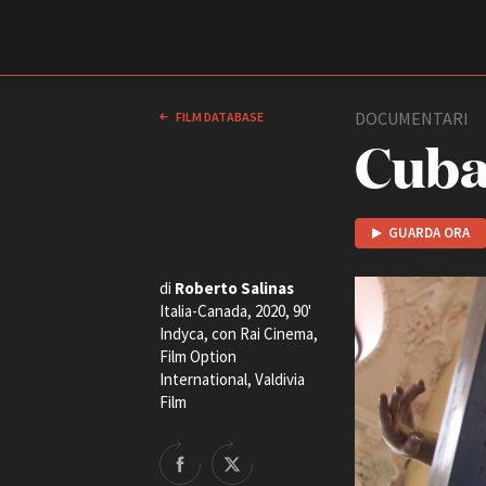
Film Commission
Torino Piemonte
DOCUMENTARI
FILM DATABASE
Cuba
GUARDA ORA
di
Roberto Salinas
Italia-Canada, 2020, 90'
Indyca, con Rai Cinema,
ABOUT
Film Option
Chi siamo
International, Valdivia
Film
Storia della Fondazione
Contatti
La sede
Partner