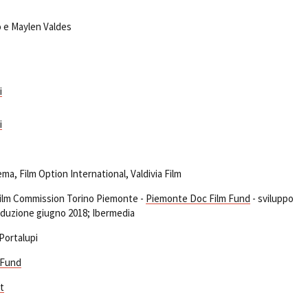
co e Maylen Valdes
i
i
ema, Film Option International, Valdivia Film
 Film Commission Torino Piemonte -
Piemonte Doc Film Fund
- sviluppo
oduzione giugno 2018; Ibermedia
Portalupi
 Fund
t