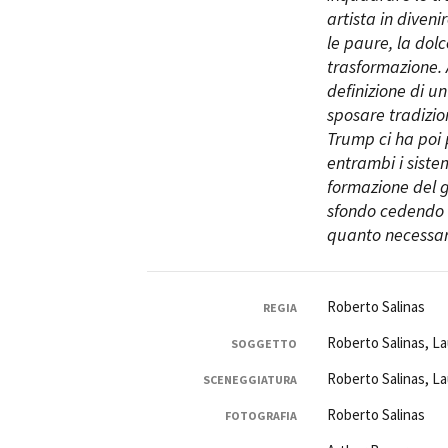
artista in diveni
le paure, la dol
trasformazione. 
definizione di u
sposare tradizio
Trump ci ha poi 
entrambi i sistem
formazione del gi
sfondo cedendo l
quanto necessar
Roberto Salinas
REGIA
Roberto Salinas, L
SOGGETTO
Roberto Salinas, L
SCENEGGIATURA
Roberto Salinas
FOTOGRAFIA