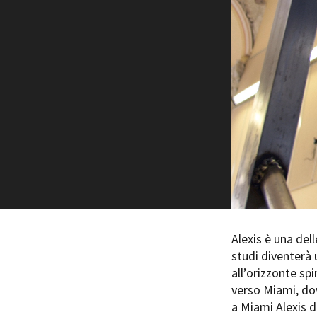
Rete regionale
Bilancio sociale
Amministrazione trasparent
Bandi e gare
Sostenibilità ambientale
SERVIZI
Servizi generali
Location scouting
Spazi nella sede FCTP
Sala Casting
Sala Paolo Tenna
FILM FUNDS
Alexis è una del
Piemonte Film Tv Fund
studi diventerà 
Piemonte Film Tv Developm
all’orizzonte sp
Piemonte Doc Film Fund
verso Miami, dov
Short Film Fund
a Miami Alexis d