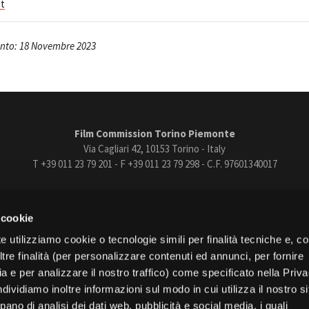
it
nto: 18 Novembre 2023
Film Commission Torino Piemonte
Via Cagliari 42, 10153 Torino - Italy
T +39 011 23 79 201 - F +39 011 23 79 298 - C.F. 97601340017
trasparente
Bandi e gare
Contatti
Privacy
Cookie policy
Whistle
 cookie
book
Instagram
Youtube
Vimeo
e utilizziamo cookie o tecnologie simili per finalità tecniche e, con
re finalità (per personalizzare contenuti ed annunci, per fornire
ia e per analizzare il nostro traffico) come specificato nella Priv
dividiamo inoltre informazioni sul modo in cui utilizza il nostro s
pano di analisi dei dati web, pubblicità e social media, i quali