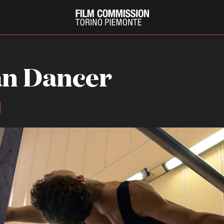
n Dancer
PRODUCTION GUIDE
FESTIV
Società di produzione
Internat
Strutture di servizio
Berlinale
Filmfests
Professionisti
Festival
Attrici-Attori
Biografil
Beginners