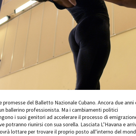
Days
Locarno F
LOCATION GUIDE
Mostra I
e
Cinemato
FILM DATABASE
Toronto I
Festa de
BOOK DATABASE
Torino Fi
David di
NEWS
Nastri d
Premio S
CASTING
STRUME
EVENTI, SPECIALI
Location 
Anteprime in Piemonte
Location
TFI Torino Film Industry - Production
le promesse del Balletto Nazionale Cubano. Ancora due anni 
Newslet
Days
un ballerino professionista. Ma i cambiamenti politici
Lavora c
Avenue Cove - Erasmus +
ent Fund
ingono i suoi genitori ad accelerare il processo di emigrazion
Stage - T
Guarda che storia!
e potranno riunirsi con sua sorella. Lasciata L’Havana e arri
Elenco O
La Grazia - Immagini e location della
affidame
ovrà lottare per trovare il proprio posto all’interno del mon
Torino di Paolo Sorrentino