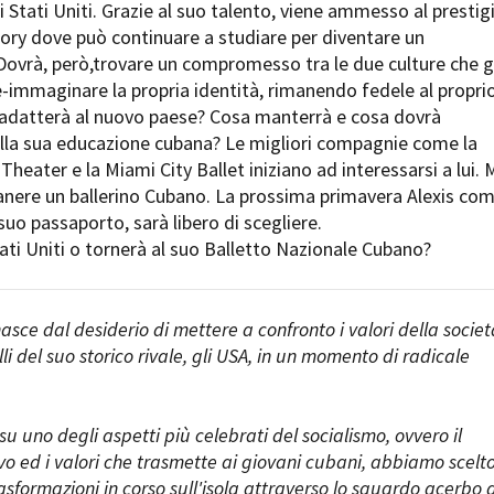
i Stati Uniti. Grazie al suo talento, viene ammesso al prestig
Open Day
ory dove può continuare a studiare per diventare un
Ciak in TOur!
Dovrà, però,trovare un compromesso tra le due culture che g
-immaginare la propria identità, rimanendo fedele al propri
adatterà al nuovo paese? Cosa manterrà e cosa dovrà
la sua educazione cubana? Le migliori compagnie come la
andi e gare
Contatti
Privacy
Cookie policy
Whistleblowing
Credi
Theater e la Miami City Ballet iniziano ad interessarsi a lui. 
manere un ballerino Cubano. La prossima primavera Alexis com
 suo passaporto, sarà libero di scegliere.
ati Uniti o tornerà al suo Balletto Nazionale Cubano?
asce dal desiderio di mettere a confronto i valori della societ
i del suo storico rivale, gli USA, in un momento di radicale
u uno degli aspetti più celebrati del socialismo, ovvero il
o ed i valori che trasmette ai giovani cubani, abbiamo scelto
asformazioni in corso sull'isola attraverso lo sguardo acerbo 