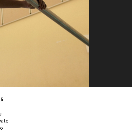
ilm Festival
nternazionale d’Arte
grafica Venezia
nternational Film Festival
l Cinema di Roma
lm Festival
 Donatello
’Argento
olinas
NTI
- Accedi al tuo profilo
 - Nuovo utente
di
ter
on noi
e
irocini - Scuola e Lavoro
vato
peratori Economici per
nto lavori in economia
do