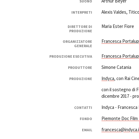
Arthur Beyer
SUONO
Alexis Valdes, Titi
INTERPRETI
Maria Ester Fiore
DIRETTORE DI
PRODUZIONE
Francesca Portalup
ORGANIZZATORE
GENERALE
Francesca Portalup
PRODUZIONE ESECUTIVA
Simone Catania
PRODUTTORE
Indyca
, con Rai Cin
PRODUZIONE
con il sostegno di
dicembre 2017 - pr
Indyca - Francesca 
CONTATTI
Piemonte Doc Film
FONDO
francesca@indyca.i
EMAIL