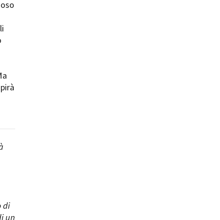
ioso
li
o
ts
Ma
pirà
à
 di
di un