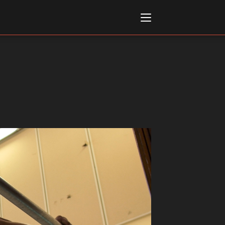
Italiano
English
AL, MARKETS, AWARDS
ional Film Festival Rotterdam
 Internationalen
piele Berlin
 de Cannes
m Festival - Bio to B Industry