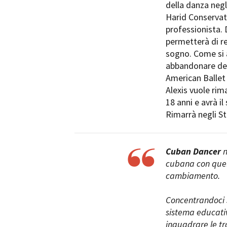
della danza negl
Harid Conservat
professionista. 
permetterà di re
sogno. Come si 
abbandonare del
Amministrazione trasparente
B
American Ballet 
Alexis vuole ri
18 anni e avrà il
Rimarrà negli St
Cuban Dancer
n
cubana con quell
cambiamento.
Concentrandoci s
sistema educativ
inquadrare le tr