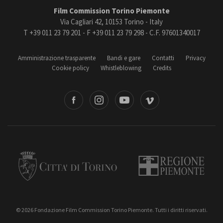
Film Commission Torino Piemonte
Via Cagliari 42, 10153 Torino - Italy
T +39 011 23 79 201 - F +39 011 23 79 298 - C.F. 97601340017
Amministrazione trasparente
Bandi e gare
Contatti
Privacy
Cookie policy
Whistleblowing
Credits
book
Instagram
Youtube
Vimeo
Torino
Regione Piemonte
© 2026 Fondazione Film Commission Torino Piemonte. Tutti i diritti riservati.