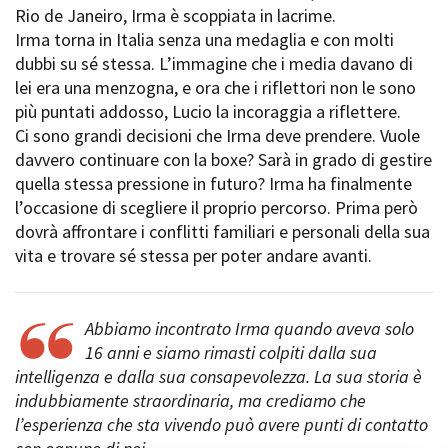
Rio de Janeiro, Irma è scoppiata in lacrime.
Short Film Fund
Torino Film Festival
Irma torna in Italia senza una medaglia e con molti
David di Donatello
dubbi su sé stessa. L’immagine che i media davano di
PRODUCTION GUIDE
Nastri d’Argento
lei era una menzogna, e ora che i riflettori non le sono
Società di produzione
Premio Solinas
più puntati addosso, Lucio la incoraggia a riflettere.
Strutture di servizio
Ci sono grandi decisioni che Irma deve prendere. Vuole
Professionisti
STRUMENTI
davvero continuare con la boxe? Sarà in grado di gestire
Attrici-Attori
Location - Accedi al tuo
quella stessa pressione in futuro? Irma ha finalmente
Beginners
profilo
l’occasione di scegliere il proprio percorso. Prima però
Location - Nuovo utente
dovrà affrontare i conflitti familiari e personali della sua
LOCATION GUIDE
Newsletter
vita e trovare sé stessa per poter andare avanti.
Lavora con noi
FILM DATABASE
Stage - Tirocini - Scuola e
Lavoro
Elenco Operatori Economici
Abbiamo incontrato Irma quando aveva solo
BOOK DATABASE
per affidamento lavori in
16 anni e siamo rimasti colpiti dalla sua
economia
intelligenza e dalla sua consapevolezza. La sua storia è
NEWS
indubbiamente straordinaria, ma crediamo che
l’esperienza che sta vivendo può avere punti di contatto
CASTING