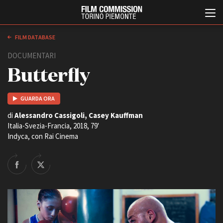
FILM DATABASE
DOCUMENTARI
Butterfly
GUARDA ORA
di
Alessandro Cassigoli, Casey Kauffman
Italia-Svezia-Francia, 2018, 79'
Italiano
English
Indyca, con Rai Cinema
ABOUT
EVENTI, SPECIALI
Chi siamo
Anteprime in Piemonte
Storia della Fondazione
TFI Torino Film Industry -
Production Days
Contatti
Avenue Cove - Erasmus +
La sede
Guarda che storia!
Partner