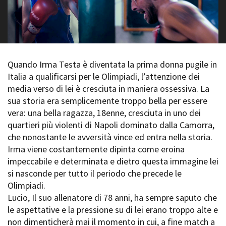
La Grazia - Immagini e
Rete regionale
location della Torino di Paolo
Bilancio sociale
Sorrentino
Amministrazione
Open Day
trasparente
Ciak in TOur!
Bandi e gare
Quando Irma Testa è diventata la prima donna pugile in
Sostenibilità ambientale
FESTIVAL, MARKETS,
Italia a qualificarsi per le Olimpiadi, l’attenzione dei
AWARDS
media verso di lei è cresciuta in maniera ossessiva. La
SERVIZI
International Film Festival
sua storia era semplicemente troppo bella per essere
Servizi generali
Rotterdam
vera: una bella ragazza, 18enne, cresciuta in uno dei
Location scouting
Berlinale Internationalen
quartieri più violenti di Napoli dominato dalla Camorra,
Filmfestspiele Berlin
Spazi nella sede FCTP
che nonostante le avversità vince ed entra nella storia.
Festival de Cannes
Sala Casting
Irma viene costantemente dipinta come eroina
Biografilm Festival - Bio to B
Sala Paolo Tenna
Industry Days
impeccabile e determinata e dietro questa immagine lei
Locarno Film Festival
si nasconde per tutto il periodo che precede le
FILM FUNDS
Mostra Internazionale d’Arte
Olimpiadi.
Piemonte Film Tv Fund
Cinematografica Venezia
Lucio, Il suo allenatore di 78 anni, ha sempre saputo che
Piemonte Film Tv
Toronto International Film
le aspettative e la pressione su di lei erano troppo alte e
Development Fund
Festival
non dimenticherà mai il momento in cui, a fine match a
Piemonte Doc Film Fund
Festa del Cinema di Roma